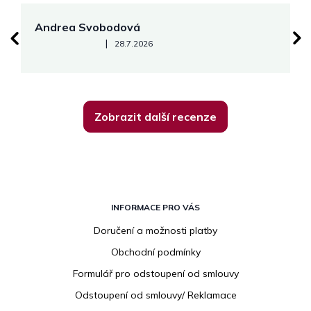
Andrea Svobodová
M
Hodnocení obchodu je 5 z 5 hvězdiček.
|
28.7.2026
Zobrazit další recenze
Z
á
INFORMACE PRO VÁS
p
Doručení a možnosti platby
a
Obchodní podmínky
t
í
Formulář pro odstoupení od smlouvy
Odstoupení od smlouvy/ Reklamace