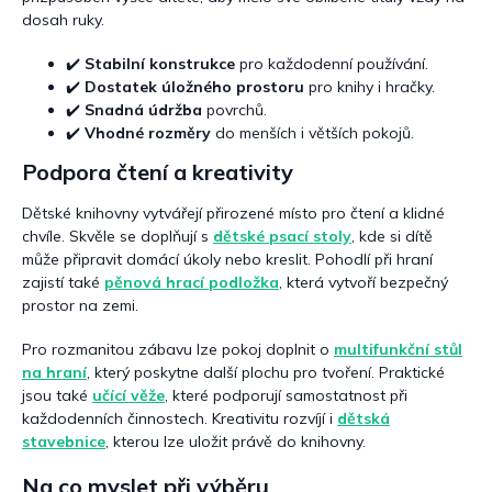
i
dosah ruky.
s
u
✔️
Stabilní konstrukce
pro každodenní používání.
✔️
Dostatek úložného prostoru
pro knihy i hračky.
✔️
Snadná údržba
povrchů.
✔️
Vhodné rozměry
do menších i větších pokojů.
Podpora čtení a kreativity
Dětské knihovny vytvářejí přirozené místo pro čtení a klidné
chvíle. Skvěle se doplňují s
dětské psací stoly
, kde si dítě
může připravit domácí úkoly nebo kreslit. Pohodlí při hraní
zajistí také
pěnová hrací podložka
, která vytvoří bezpečný
prostor na zemi.
Pro rozmanitou zábavu lze pokoj doplnit o
multifunkční stůl
na hraní
, který poskytne další plochu pro tvoření. Praktické
jsou také
učící věže
, které podporují samostatnost při
každodenních činnostech. Kreativitu rozvíjí i
dětská
stavebnice
, kterou lze uložit právě do knihovny.
Na co myslet při výběru