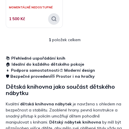
ů
MOMENTÁLNĚ NEDOSTUPNÉ
1 500 Kč
1
položek celkem
O
v
l
á
📚
Přehledné uspořádání knih
d
🏠
Ideální do každého dětského pokoje
a
👧
Podpora samostatnosti
🎨
Moderní design
c
🛡️
Bezpečné provedení
🧸
Prostor i na hračky
í
p
Dětská knihovna jako součást dětského
r
nábytku
v
k
Kvalitní
dětská knihovna nábytek
je navržena s ohledem na
y
bezpečnost a stabilitu. Zaoblené hrany, pevná konstrukce a
v
snadný přístup k policím umožňují dětem pohodlně
ý
manipulovat s knihami.
Dětský nábytek knihovna
by měl být
p
přizpůsoben výšce dítěte, aby mělo své oblíbené tituly vždy na