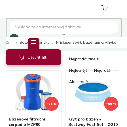
Přejít
na
Nákupní
obsah
košík
Hledat
Domů
Bazény a vířivky
Příslušenství k bazénům a vířivkám
V
Ř
Otevřít filtr
ý
a
Nejprodávanější
p
z
i
e
Nejlevnější
Nejdražší
s
n
Abecedně
p
í
r
p
o
r
d
o
–28 %
–60 %
u
d
k
u
Bazénové filtrační
Kryt pro bazén -
t
k
čerpadlo MZP90
Bestway Fast Set - Ø210
ů
t