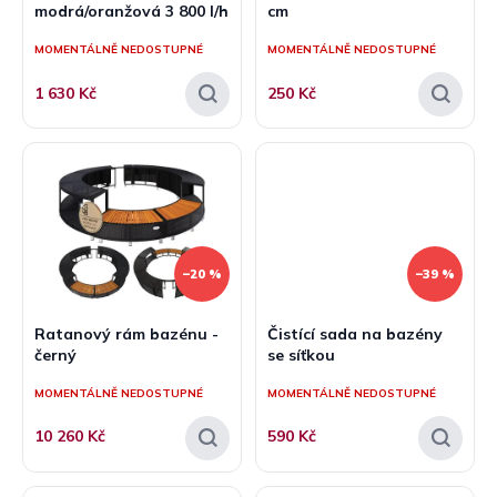
modrá/oranžová 3 800 l/h
cm
ů
MOMENTÁLNĚ NEDOSTUPNÉ
MOMENTÁLNĚ NEDOSTUPNÉ
1 630 Kč
250 Kč
–20 %
–39 %
Ratanový rám bazénu -
Čistící sada na bazény
černý
se síťkou
MOMENTÁLNĚ NEDOSTUPNÉ
MOMENTÁLNĚ NEDOSTUPNÉ
10 260 Kč
590 Kč