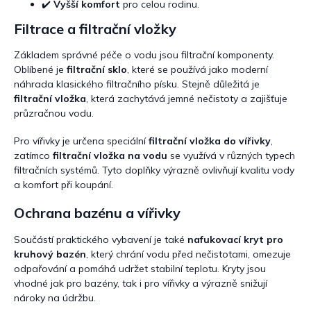
✔️
Vyšší komfort
pro celou rodinu.
Filtrace a filtrační vložky
Základem správné péče o vodu jsou filtrační komponenty.
Oblíbené je
filtrační sklo
, které se používá jako moderní
náhrada klasického filtračního písku. Stejně důležitá je
filtrační vložka
, která zachytává jemné nečistoty a zajišťuje
průzračnou vodu.
Pro vířivky je určena speciální
filtrační vložka do vířivky
,
zatímco
filtrační vložka na vodu
se využívá v různých typech
filtračních systémů. Tyto doplňky výrazně ovlivňují kvalitu vody
a komfort při koupání.
Ochrana bazénu a vířivky
Součástí praktického vybavení je také
nafukovací kryt pro
kruhový bazén
, který chrání vodu před nečistotami, omezuje
odpařování a pomáhá udržet stabilní teplotu. Kryty jsou
vhodné jak pro bazény, tak i pro vířivky a výrazně snižují
nároky na údržbu.