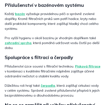
Příslušenství v bazénovém systému
Každý
bazén
vyžaduje pravidelnou péči a správně zvolené
doplňky. Kromě filtračních prvků sem patří hadice, kryty nebo
další praktické komponenty, které zajišťují hladký chod celého
systému.
Pro vyšší hygienu v okolí bazénu je vhodným doplňkem také
zahradní sprcha
, která pomáhá udržovat vodu čistší po delší
dobu.
Spolupráce s filtrací a čerpadly
Příslušenství úzce souvisí s filtrační technikou.
Písková filtrace
v kombinaci s kvalitními filtračními náplněmi zajišťuje účinné
odstranění nečistot a stabilní kvalitu vody.
Důležitou roli hrají také
čerpadla
, která zajišťují cirkulaci vody
v celém systému. Správně zvolené příslušenství přispívá k jejich
bezproblémovému a dlouhodobému provozu.
Na co se zaměřit při výběru příslušenství