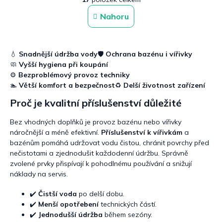
v
á
n
l
Nahoru
k
á
o
d
v
a
á
c
n
💧
Snadnější údržba vody
🛡️
Ochrana bazénu i vířivky
í
í
🧼
Vyšší hygiena při koupání
p
⚙️
Bezproblémový provoz techniky
r
🏊
Větší komfort a bezpečnost
♻️
Delší životnost zařízení
v
k
Proč je kvalitní příslušenství důležité
y
v
Bez vhodných doplňků je provoz bazénu nebo vířivky
ý
náročnější a méně efektivní.
Příslušenství k vířivkám
a
p
bazénům pomáhá udržovat vodu čistou, chránit povrchy před
i
s
nečistotami a zjednodušit každodenní údržbu. Správně
u
zvolené prvky přispívají k pohodlnému používání a snižují
náklady na servis.
✔️
Čistší voda
po delší dobu.
✔️
Menší opotřebení
technických částí.
✔️
Jednodušší údržba
během sezóny.