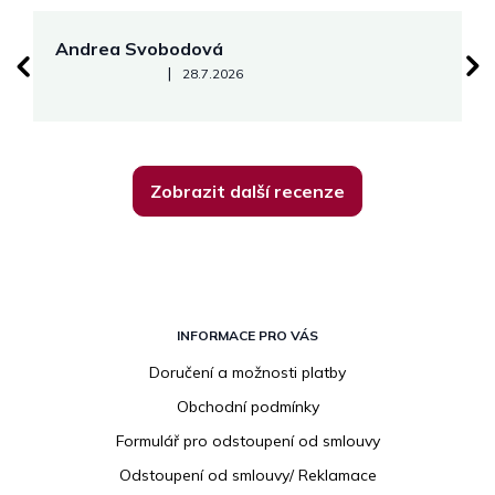
Andrea Svobodová
M
Hodnocení obchodu je 5 z 5 hvězdiček.
|
28.7.2026
Zobrazit další recenze
Z
á
INFORMACE PRO VÁS
p
Doručení a možnosti platby
a
Obchodní podmínky
t
í
Formulář pro odstoupení od smlouvy
Odstoupení od smlouvy/ Reklamace