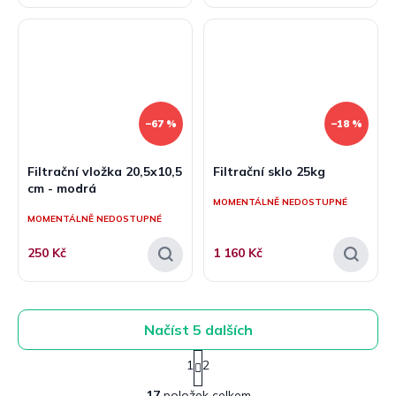
–67 %
–18 %
Filtrační vložka 20,5x10,5
Filtrační sklo 25kg
cm - modrá
MOMENTÁLNĚ NEDOSTUPNÉ
MOMENTÁLNĚ NEDOSTUPNÉ
250 Kč
1 160 Kč
Načíst 5 dalších
S
1
2
t
O
r
17
položek celkem