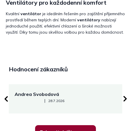
Ventilátory pro každodenní komfort
Kvalitní
ventilátor
je ideálním řešením pro zajištění příjemného
prostředí během teplých dní. Moderní
ventilátory
nabízejí
jednoduché použití, efektivní chlazení a široké možnosti
využití. Díky tomu jsou skvělou volbou pro každou domácnost.
Hodnocení zákazníků
Andrea Svobodová
M
Hodnocení obchodu je 5 z 5 hvězdiček.
|
28.7.2026