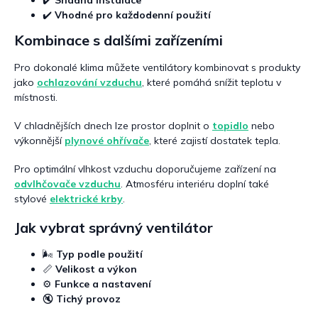
✔️
Snadná instalace
✔️
Vhodné pro každodenní použití
Kombinace s dalšími zařízeními
Pro dokonalé klima můžete ventilátory kombinovat s produkty
jako
ochlazování vzduchu
, které pomáhá snížit teplotu v
místnosti.
V chladnějších dnech lze prostor doplnit o
topidlo
nebo
výkonnější
plynové ohřívače
, které zajistí dostatek tepla.
Pro optimální vlhkost vzduchu doporučujeme zařízení na
odvlhčovače vzduchu
. Atmosféru interiéru doplní také
stylové
elektrické krby
.
Jak vybrat správný ventilátor
🌬
Typ podle použití
📏
Velikost a výkon
⚙
Funkce a nastavení
🔇
Tichý provoz