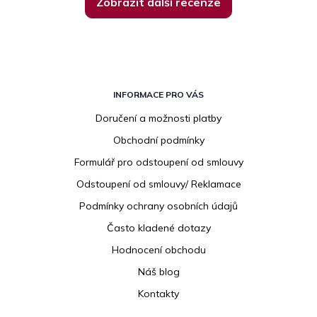
Zobrazit další recenze
Z
á
INFORMACE PRO VÁS
p
Doručení a možnosti platby
a
Obchodní podmínky
t
í
Formulář pro odstoupení od smlouvy
Odstoupení od smlouvy/ Reklamace
Podmínky ochrany osobních údajů
Často kladené dotazy
Hodnocení obchodu
Náš blog
Kontakty