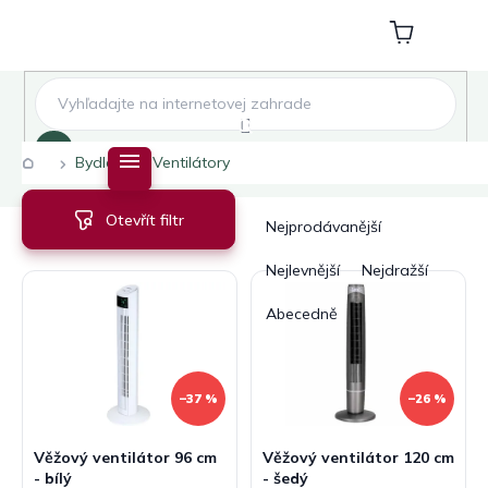
Přejít
na
Nákupní
obsah
košík
Hledat
Domů
Bydlení
Ventilátory
V
Ř
Otevřít filtr
ý
a
Nejprodávanější
p
z
i
e
Nejlevnější
Nejdražší
s
n
Abecedně
p
í
r
p
o
r
d
o
–37 %
–26 %
u
d
k
u
Věžový ventilátor 96 cm
Věžový ventilátor 120 cm
t
k
- bílý
- šedý
ů
t