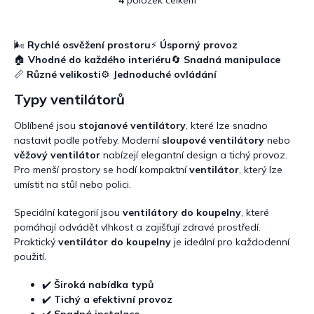
O
v
l
á
🌬
Rychlé osvěžení prostoru
⚡
Úsporný provoz
d
🏠
Vhodné do každého interiéru
🔄
Snadná manipulace
a
📏
Různé velikosti
⚙
Jednoduché ovládání
c
Typy ventilátorů
í
p
r
Oblíbené jsou
stojanové ventilátory
, které lze snadno
v
nastavit podle potřeby. Moderní
sloupové ventilátory
nebo
k
věžový ventilátor
nabízejí elegantní design a tichý provoz.
y
Pro menší prostory se hodí kompaktní
ventilátor
, který lze
v
umístit na stůl nebo polici.
ý
p
Speciální kategorií jsou
ventilátory do koupelny
, které
i
pomáhají odvádět vlhkost a zajišťují zdravé prostředí.
s
Praktický
ventilátor do koupelny
je ideální pro každodenní
u
použití.
✔️
Široká nabídka typů
✔️
Tichý a efektivní provoz