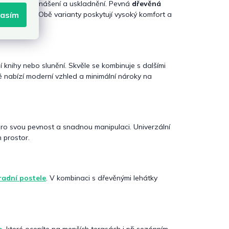
ro snadné přenášení a uskladnění. Pevná
dřevěná
lasím
o u bazénu. Obě varianty poskytují vysoký komfort a
í knihy nebo slunění. Skvěle se kombinuje s dalšími
ré nabízí moderní vzhled a minimální nároky na
 pro svou pevnost a snadnou manipulaci. Univerzální
 prostor.
radní postele
. V kombinaci s dřevěnými lehátky
o
, které oceníte na menších terasách i při sezónním