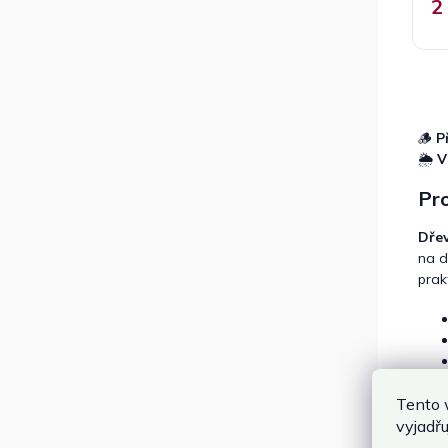
2
🪵
P
🌦️
V
Pro
Dře
na d
prak
Tento 
Skl
vyjadřu