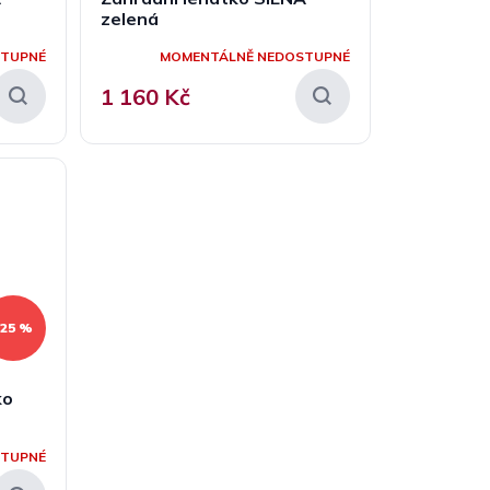
zelená
STUPNÉ
MOMENTÁLNĚ NEDOSTUPNÉ
1 160 Kč
–25 %
ko
STUPNÉ