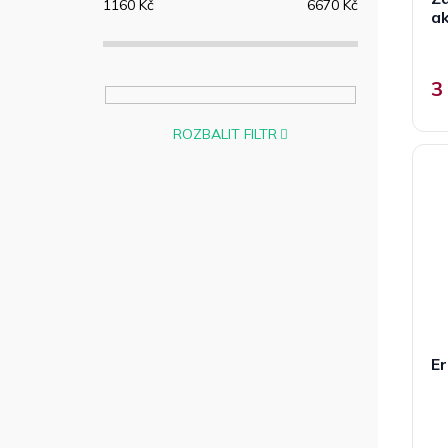
1160
Kč
6670
Kč
a
3
ROZBALIT FILTR
Er