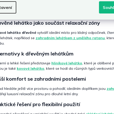
bídce najdete také
skládací dřevěné lehátko
, které je praktické p
tavení
Souh
radní lehátka
jsou naopak ideální pro trvalé umístění na terase neb
zený styl.
věné lehátko jako součást relaxační zóny
ové lehátko dřevěné
vytváří ideální místo pro klidný odpočinek, čten
 lehátek, například se
zahradním lehátkem z umělého ratanu
, kte
bu.
ternativy k dřevěným lehátkům
rní a lehké řešení představuje
hliníkové lehátko
, které je oblíbené
ou je také
kovové lehátko
, které se hodí do různých typů venkovních
ší komfort se zahradními postelemi
d hledáte ještě více prostoru a pohodlí, ideálním doplňkem jsou
zah
ářejí luxusní relaxační zónu pro dlouhé letní dny.
ktické řešení pro flexibilní použití
snadné přenášení a variabilní využití je vhodné také
skládací lehátk