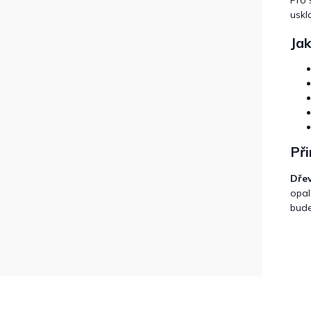
uskl
Jak
Př
Dře
opal
bude