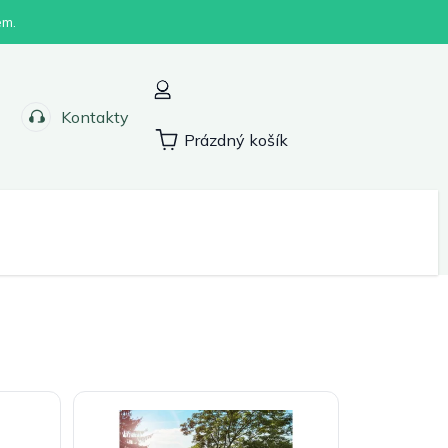
em.
Kontakty
Prázdný košík
Nákupní
košík
Sport