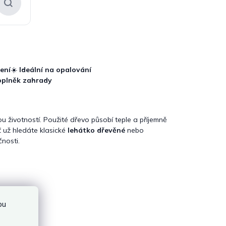
ení
☀️
Ideální na opalování
oplněk zahrady
u životností. Použité dřevo působí teple a příjemně
 už hledáte klasické
lehátko dřevěné
nebo
čnosti.
bu