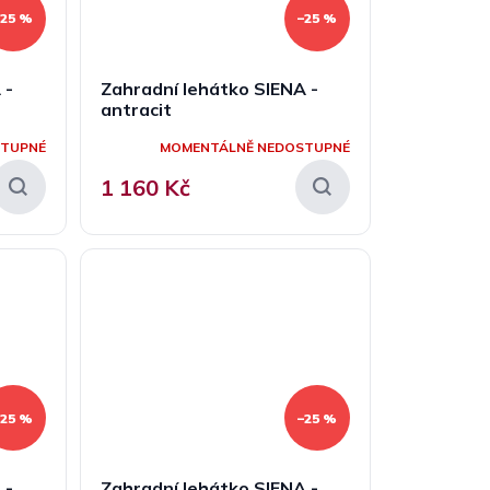
–25 %
–25 %
 -
Zahradní lehátko SIENA -
antracit
STUPNÉ
MOMENTÁLNĚ NEDOSTUPNÉ
1 160 Kč
–25 %
–25 %
 -
Zahradní lehátko SIENA -