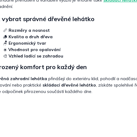
adnění.
 vybrat správné dřevěné lehátko
📏
Rozměry a nosnost
🪵
Kvalita a druh dřeva
🪑
Ergonomický tvar
☀️
Vhodnost pro opalování
🎨
Vzhled ladící se zahradou
irozený komfort pro každý den
věná zahradní lehátka
přinášejí do exteriéru klid, pohodlí a nadčas
ování nebo praktické
skládací dřevěné lehátko
, získáte spolehlivé 
 odpočinek přirozenou součástí každého dne.