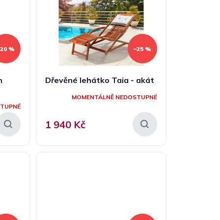
–20 %
–25 %
n
Dřevěné lehátko Taia - akát
MOMENTÁLNĚ NEDOSTUPNÉ
STUPNÉ
1 940 Kč