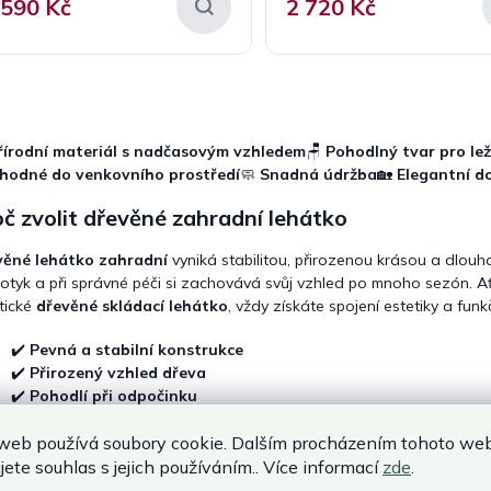
 590 Kč
2 720 Kč
O
v
l
řírodní materiál s nadčasovým vzhledem
🪑
Pohodlný tvar pro lež
á
hodné do venkovního prostředí
🧼
Snadná údržba
🏡
Elegantní d
d
a
č zvolit dřevěné zahradní lehátko
c
í
věné lehátko zahradní
vyniká stabilitou, přirozenou krásou a dlouho
p
r
otyk a při správné péči si zachovává svůj vzhled po mnoho sezón. Ať
v
tické
dřevěné skládací lehátko
, vždy získáte spojení estetiky a funk
k
y
✔️
Pevná a stabilní konstrukce
v
✔️
Přirozený vzhled dřeva
ý
✔️
Pohodlí při odpočinku
p
✔️
Vhodné pro každodenní používání
i
web používá soubory cookie. Dalším procházením tohoto we
s
ádací i pevná dřevěná lehátka
jete souhlas s jejich používáním.. Více informací
zde
.
u