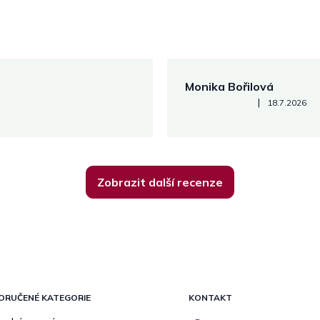
Monika Bořilová
Hodnocení obchodu je 5 z 5
|
18.7.2026
Zobrazit další recenze
ORUČENÉ KATEGORIE
KONTAKT