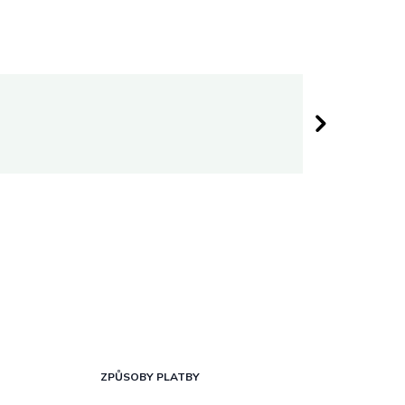
Darina 
 hvězdiček.
Hodnocen
ZPŮSOBY PLATBY