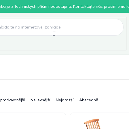
inka je z technických příčin nedostupná. Kontaktujte nás prosím email
lení
Chovatelské potřeby
Dílna
Pro děti
jprodávanější
Nejlevnější
Nejdražší
Abecedně