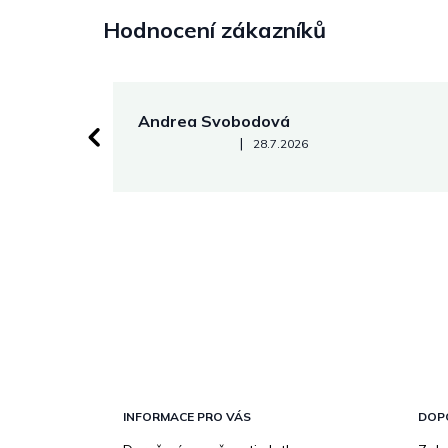
Hodnocení zákazníků
Andrea Svobodová
Hodnocení obchodu je 5 z 5 hvězdiček.
|
28.7.2026
Z
á
p
INFORMACE PRO VÁS
DOP
a