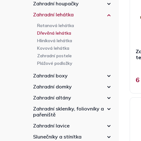
p
n
r
Zahradní houpačky
r
n
o
Zahradní lehátka
o
í
d
d
p
u
Ratanová lehátka
u
a
k
Dřevěná lehátka
k
n
t
Hliníková lehátka
t
e
ů
Kovová lehátka
ů
Z
l
Zahradní postele
t
Plážové podložky
Zahradní boxy
6
Zahradní domky
Zahradní altány
Zahradní skleníky, foliovníky a
pařeniště
Zahradní lavice
Slunečníky a stínítka