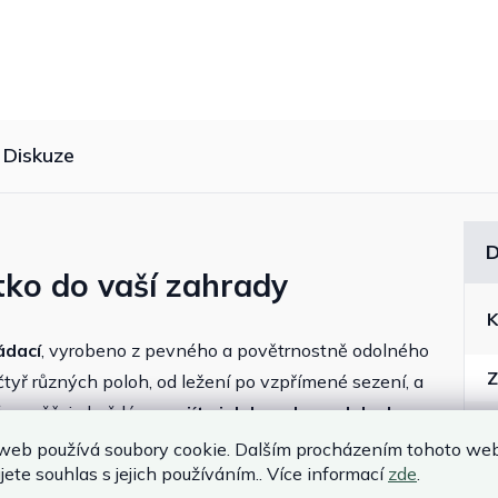
Diskuze
D
tko do vaší zahrady
K
ádací
, vyrobeno z pevného a povětrnostně odolného
Z
čtyř různých poloh, od ležení po vzpřímené sezení, a
což umožňuje každému
najít si dokonalou polohu k
tranách poskytuje dostatek místa pro nápoje či knihy.
web používá soubory cookie. Dalším procházením tohoto we
jete souhlas s jejich používáním.. Více informací
zde
.
 dvěma kolům jej můžete snadno přesouvat a skladovat s