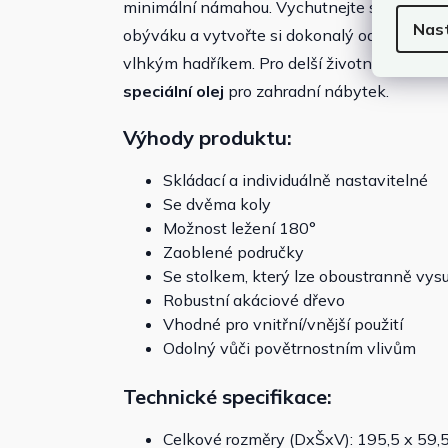
minimální námahou. Vychutnejte si pohodlí v
Nas
obýváku a vytvořte si dokonalý oddechový kou
vlhkým hadříkem. Pro delší životnost a za
speciální olej
pro zahradní nábytek.
Výhody produktu:
Skládací a individuálně nastavitelné
Se dvěma koly
Možnost ležení 180°
Zaoblené područky
Se stolkem, který lze oboustranně vys
Robustní akáciové dřevo
Vhodné pro vnitřní/vnější použití
Odolný vůči povětrnostním vlivům
Technické specifikace:
Celkové rozměry (DxŠxV): 195,5 x 59