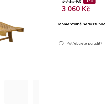
3 710 Kč
–17 %
3 060 Kč
Měrná
cena:
Momentálně nedostupné