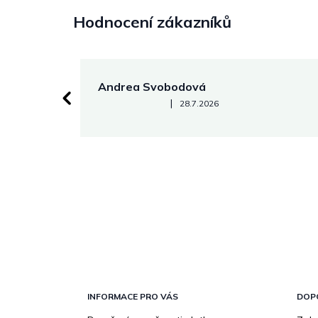
Hodnocení zákazníků
Andrea Svobodová
Hodnocení obchodu je 5 z 5 hvězdiček.
|
28.7.2026
Z
á
p
INFORMACE PRO VÁS
DOP
a