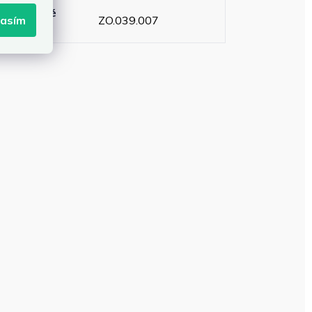
atalógové
ZO.039.007
lasím
íslo
: