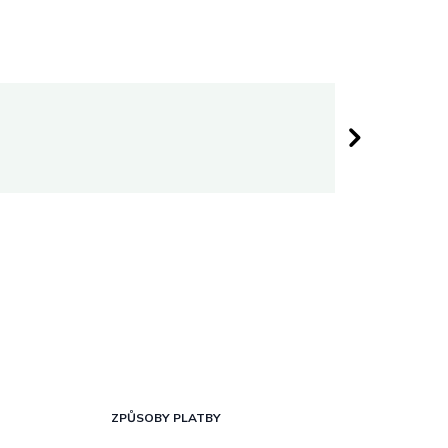
Darina 
 hvězdiček.
Hodnocen
ZPŮSOBY PLATBY