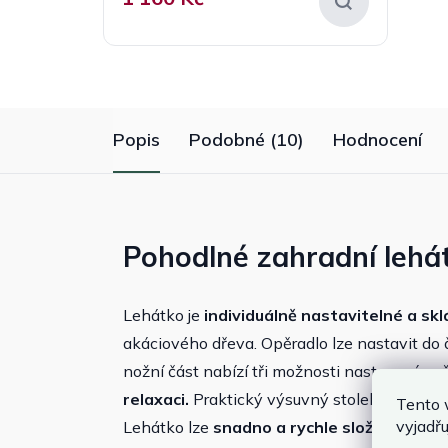
Popis
Podobné (10)
Hodnocení
Pohodlné zahradní lehá
Lehátko je
individuálně nastavitelné a skl
akáciového dřeva. Opěradlo lze nastavit do 
nožní část nabízí tři možnosti nastavení, 
relaxaci.
Praktický výsuvný stolek na obou s
Tento 
vyjadřu
Lehátko lze
snadno a rychle složit
, a díky