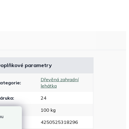
oplňkové parametry
Dřevěná zahradní
ategorie
:
lehátka
áruka
:
24
Hmotnost
:
100 kg
bu
EAN
:
4250525318296