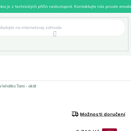
inka je z technických příčin nedostupná. Kontaktujte nás prosím email
lení
Chovatelské potřeby
Dílna
Pro děti
 lehátko Tami - akát
Možnosti doručení