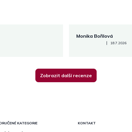
Monika Bořilová
Hodnocení obchodu je 5 z 5
|
18.7.2026
Zobrazit další recenze
ORUČENÉ KATEGORIE
KONTAKT