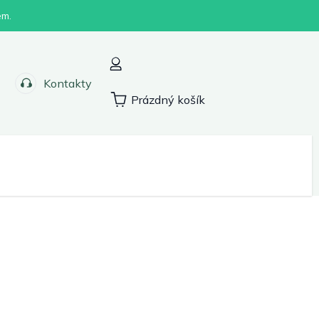
em.
Kontakty
Prázdný košík
Nákupní
košík
Sport