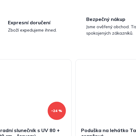
Bezpečný nákup
Expresní doručení
Jsme ověřený obchod. Tis
Zboží expedujeme ihned.
spokojených zákazníků.
–24 %
radní slunečník s UV 80 +
Poduška na lehátko Ta
0 cm - červený
oranžová