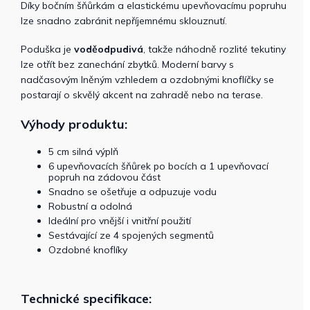
Díky bočním šňůrkám a elastickému upevňovacímu popruhu
lze snadno zabránit nepříjemnému sklouznutí.
Poduška je
voděodpudivá
, takže náhodně rozlité tekutiny
lze otřít bez zanechání zbytků. Moderní barvy s
nadčasovým lněným vzhledem a ozdobnými knoflíčky se
postarají o skvělý akcent na zahradě nebo na terase.
Výhody produktu:
5 cm silná výplň
6 upevňovacích šňůrek po bocích a 1 upevňovací
popruh na zádovou část
Snadno se ošetřuje a odpuzuje vodu
Robustní a odolná
Ideální pro vnější i vnitřní použití
Sestávající ze 4 spojených segmentů
Ozdobné knoflíky
Technické specifikace: