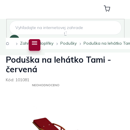
Přejít
na
Nákupní
obsah
košík
Hledat
Domů
Zahradní doplňky
Podušky
Poduška na lehátko Tam
Poduška na lehátko Tami -
červená
Kód:
101081
PRŮMĚRNÉ
NEOHODNOCENO
HODNOCENÍ
PRODUKTU
JE
0,0
Z
5
HVĚZDIČEK.