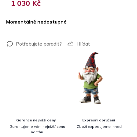
1 030 Kč
Měrná
cena:
Momentálně nedostupné
Hlídat
Garance nejnižší ceny
Expresní doručení
Garantujeme vám nejnižší cenu
Zboží expedujeme ihned.
na trhu.