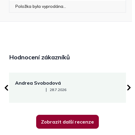
Položka byla vyprodána…
Hodnocení zákazníků
Andrea Svobodová
M
Hodnocení obchodu je 5 z 5 hvězdiček.
|
28.7.2026
Zobrazit další recenze