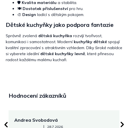
🛡️
Kvalita materiálu
a stabilita.
🍽️
Dostatek příslušenství
pro hru.
🎨
Design
ladící s dětským pokojem.
Dětské kuchyňky jako podpora fantazie
Správně zvolená
dětská kuchyňka
rozvíjí tvořivost,
komunikaci i samostatnost. Moderní
kuchyňky dětské
spojují
kvalitní zpracování s atraktivním vzhledem. Díky široké nabídce
si vyberete ideální
dětské kuchyňky levně
, které přinesou
radost každému malému kuchaři.
Hodnocení zákazníků
Andrea Svobodová
M
Hodnocení obchodu je 5 z 5 hvězdiček.
|
28.7.2026