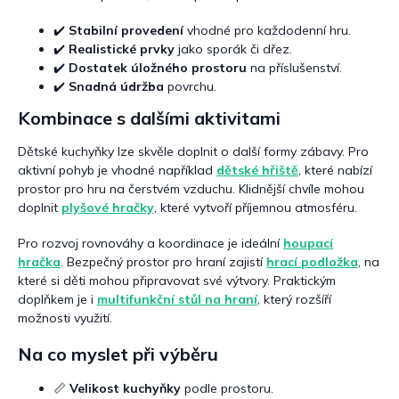
p
i
✔️
Stabilní provedení
vhodné pro každodenní hru.
s
✔️
Realistické prvky
jako sporák či dřez.
u
✔️
Dostatek úložného prostoru
na příslušenství.
✔️
Snadná údržba
povrchu.
Kombinace s dalšími aktivitami
Dětské kuchyňky lze skvěle doplnit o další formy zábavy. Pro
aktivní pohyb je vhodné například
dětské hřiště
, které nabízí
prostor pro hru na čerstvém vzduchu. Klidnější chvíle mohou
doplnit
plyšové hračky
, které vytvoří příjemnou atmosféru.
Pro rozvoj rovnováhy a koordinace je ideální
houpací
hračka
. Bezpečný prostor pro hraní zajistí
hrací podložka
, na
které si děti mohou připravovat své výtvory. Praktickým
doplňkem je i
multifunkční stůl na hraní
, který rozšíří
možnosti využití.
Na co myslet při výběru
📏
Velikost kuchyňky
podle prostoru.