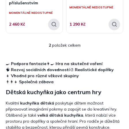
příslušenstvím
ů
MOMENTÁLNĚ NEDOSTUPNÉ
MOMENTÁLNĚ NEDOSTUPNÉ
2 460 Kč
1 290 Kč
2
položek celkem
O
v
l
á
🍳
Podpora fantazie
👩‍🍳
Hra na skutečné vaření
d
🧠
Rozvoj sociálních dovedností
🎨
Realistické doplňky
a
👧
Vhodné pro různé věkové skupiny
c
👨‍👩‍👧
Společná zábava
í
p
Dětská kuchyňka jako centrum hry
r
v
Kvalitní
kuchyňka dětská
poskytuje dětem možnost
k
připravovat imaginární pokrmy a zapojit se do kreativní hry.
y
Oblíbená je také
velká dětská kuchyňka
, která nabízí více
v
prostoru pro doplňky a společné hraní. Pro rodiče je důležitá
ý
stabilita a bezpečnost, kterou přináší pevná konstrukce.