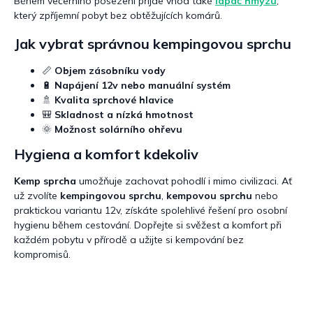
Během večerního posezení přijde vhod také
lapač hmyzu
,
který zpříjemní pobyt bez obtěžujících komárů.
Jak vybrat správnou kempingovou sprchu
📏
Objem zásobníku vody
🔋
Napájení 12v nebo manuální systém
🚿
Kvalita sprchové hlavice
🎒
Skladnost a nízká hmotnost
🌞
Možnost solárního ohřevu
Hygiena a komfort kdekoliv
Kemp sprcha
umožňuje zachovat pohodlí i mimo civilizaci. Ať
už zvolíte
kempingovou sprchu
,
kempovou sprchu
nebo
praktickou variantu 12v, získáte spolehlivé řešení pro osobní
hygienu během cestování. Dopřejte si svěžest a komfort při
každém pobytu v přírodě a užijte si kempování bez
kompromisů.