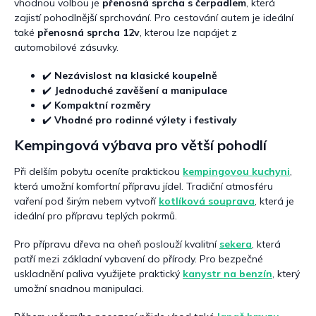
i
vhodnou volbou je
přenosná sprcha s čerpadlem
, která
s
zajistí pohodlnější sprchování. Pro cestování autem je ideální
u
také
přenosná sprcha 12v
, kterou lze napájet z
automobilové zásuvky.
✔️
Nezávislost na klasické koupelně
✔️
Jednoduché zavěšení a manipulace
✔️
Kompaktní rozměry
✔️
Vhodné pro rodinné výlety i festivaly
Kempingová výbava pro větší pohodlí
Při delším pobytu oceníte praktickou
kempingovou kuchyni
,
která umožní komfortní přípravu jídel. Tradiční atmosféru
vaření pod širým nebem vytvoří
kotlíková souprava
, která je
ideální pro přípravu teplých pokrmů.
Pro přípravu dřeva na oheň poslouží kvalitní
sekera
, která
patří mezi základní vybavení do přírody. Pro bezpečné
uskladnění paliva využijete praktický
kanystr na benzín
, který
umožní snadnou manipulaci.