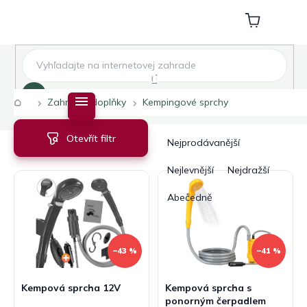
Přejít
na
Nákupní
obsah
košík
Hledat
Domů
Zahradní doplňky
Kempingové sprchy
V
Ř
Otevřít filtr
ý
a
Nejprodávanější
p
z
i
e
Nejlevnější
Nejdražší
s
n
Abecedně
p
í
r
p
o
r
d
o
–43 %
–41 %
u
d
k
u
Kempová sprcha 12V
Kempová sprcha s
t
k
ponorným čerpadlem
ů
t