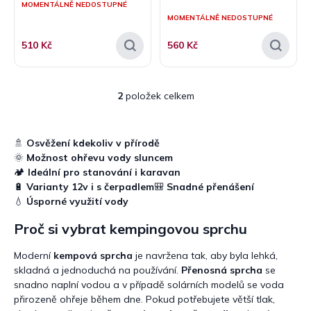
MOMENTÁLNĚ NEDOSTUPNÉ
ů
MOMENTÁLNĚ NEDOSTUPNÉ
510 Kč
560 Kč
2
položek celkem
O
v
l
á
🚿
Osvěžení kdekoliv v přírodě
d
🌞
Možnost ohřevu vody sluncem
a
🏕️
Ideální pro stanování i karavan
c
🔋
Varianty 12v i s čerpadlem
🎒
Snadné přenášení
í
💧
Úsporné využití vody
p
r
Proč si vybrat kempingovou sprchu
v
k
Moderní
kempová sprcha
je navržena tak, aby byla lehká,
y
skladná a jednoduchá na používání.
Přenosná sprcha
se
v
snadno naplní vodou a v případě solárních modelů se voda
ý
p
přirozeně ohřeje během dne. Pokud potřebujete větší tlak,