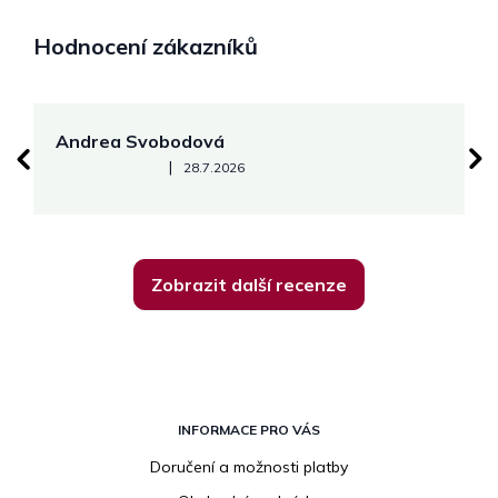
Hodnocení zákazníků
Andrea Svobodová
M
Hodnocení obchodu je 5 z 5 hvězdiček.
|
28.7.2026
Zobrazit další recenze
Z
á
INFORMACE PRO VÁS
p
Doručení a možnosti platby
a