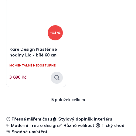
–14 %
Kare Design Nástěnné
hodiny Lio - bílé 60 cm
MOMENTÁLNĚ NEDOSTUPNÉ
3 890 Kč
5
položek celkem
O
v
l
á
🕒
Přesné měření času
🏠
Stylový doplněk interiéru
d
✨
Moderní i retro design
📏
Různé velikosti
🔇
Tichý chod
a
🎯
Snadné umístění