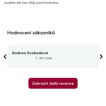
budete mít čas vždy pod kontrolou.
Hodnocení zákazníků
Andrea Svobodová
M
Hodnocení obchodu je 5 z 5 hvězdiček.
|
28.7.2026
Zobrazit další recenze