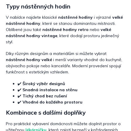
c
Typy nástěnných hodin
í
p
r
V nabídce najdete klasické
nástěnné hodiny
i výrazné
velké
v
nástěnné hodiny
, které se stanou dominantou místnosti.
k
Oblíbené jsou také
nástěnné hodiny retro
nebo
velké
y
nástěnné hodiny vintage
, které dodají prostoru jedinečný
v
styl.
ý
p
Díky různým designům a materiálům si můžete vybrat
i
nástěnné hodiny velké
i menší varianty vhodné do kuchyně,
s
obývacího pokoje nebo kanceláře. Moderní provedení spojují
u
funkčnost s estetickým vzhledem.
✔️
Široký výběr designů
✔️
Snadná instalace na stěnu
✔️
Tichý chod bez rušení
✔️
Vhodné do každého prostoru
Kombinace s dalšími doplňky
Pro praktické vybavení domácnosti můžete doplnit prostor o
užitečnou
lékárničku
, která zajistí bezpečí v každodenních