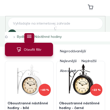
Přejít
na
Nákupní
obsah
košík
Hledat
Domů
Bydlení
Nástěnné hodiny
V
Ř
Otevřít filtr
ý
a
Nejprodávanější
p
z
i
e
Nejlevnější
Nejdražší
s
n
Abecedně
p
í
r
p
o
r
d
o
–40 %
–23 %
u
d
k
u
Oboustranné nástěnné
Oboustranné nástěnné
t
k
hodiny - bílé
hodiny - černé
ů
t