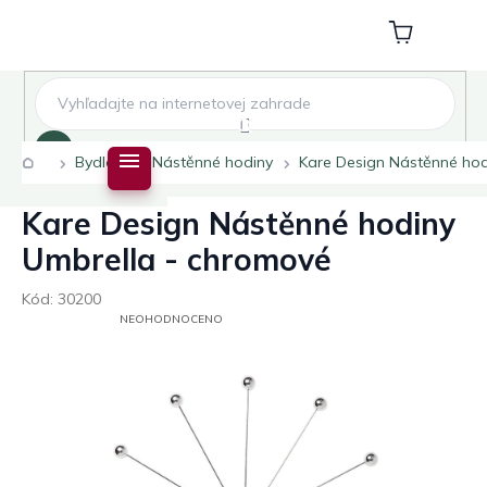
Přejít
na
Nákupní
obsah
košík
Hledat
Domů
Bydlení
Nástěnné hodiny
Kare Design Nástěnné hod
Kare Design Nástěnné hodiny
Umbrella - chromové
Kód:
30200
PRŮMĚRNÉ
NEOHODNOCENO
HODNOCENÍ
PRODUKTU
JE
0,0
Z
5
HVĚZDIČEK.