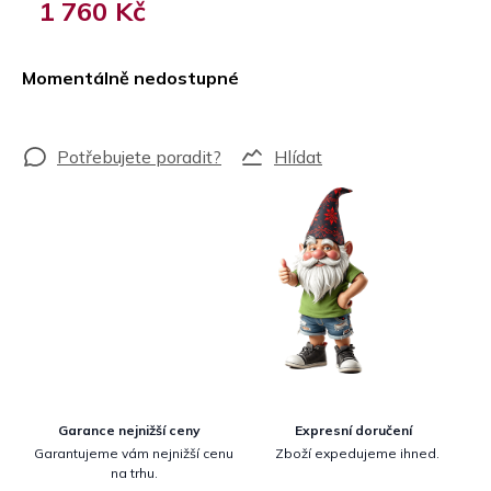
1 760 Kč
Měrná
cena:
Momentálně nedostupné
Hlídat
Garance nejnižší ceny
Expresní doručení
Garantujeme vám nejnižší cenu
Zboží expedujeme ihned.
na trhu.