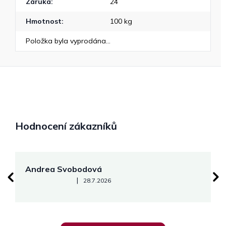
Záruka
:
24
Hmotnost
:
100 kg
Položka byla vyprodána…
Hodnocení zákazníků
Andrea Svobodová
M
Hodnocení obchodu je 5 z 5 hvězdiček.
|
28.7.2026