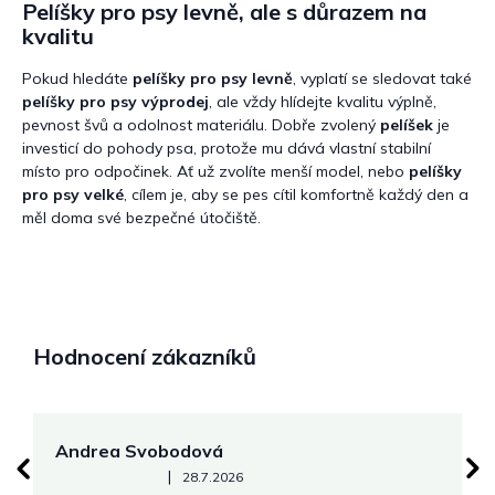
Pelíšky pro psy levně, ale s důrazem na
kvalitu
Pokud hledáte
pelíšky pro psy levně
, vyplatí se sledovat také
pelíšky pro psy výprodej
, ale vždy hlídejte kvalitu výplně,
pevnost švů a odolnost materiálu. Dobře zvolený
pelíšek
je
investicí do pohody psa, protože mu dává vlastní stabilní
místo pro odpočinek. Ať už zvolíte menší model, nebo
pelíšky
pro psy velké
, cílem je, aby se pes cítil komfortně každý den a
měl doma své bezpečné útočiště.
Hodnocení zákazníků
Andrea Svobodová
M
Hodnocení obchodu je 5 z 5 hvězdiček.
|
28.7.2026