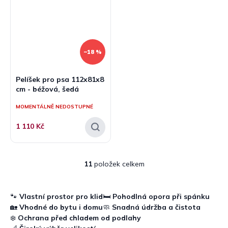
–18 %
Pelíšek pro psa 112x81x8
cm - béžová, šedá
MOMENTÁLNĚ NEDOSTUPNÉ
1 110 Kč
11
položek celkem
O
v
l
á
🐾
Vlastní prostor pro klid
🛏️
Pohodlná opora při spánku
d
🏡
Vhodné do bytu i domu
🧼
Snadná údržba a čistota
a
❄️
Ochrana před chladem od podlahy
c