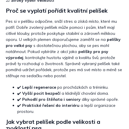
📐
Široký výběr velikostí
í
p
Proč se vyplatí pořídit kvalitní pelíšek
r
v
Pes si v pelíšku odpočine, sníží stres a získá místo, které mu
k
patří. Dobře zvolený pelíšek může pomoci i psům, kteří mají
y
citlivé klouby, protože poskytuje stabilní a zároveň měkkou
v
oporu. U velkých plemen doporučujeme zaměřit se na
pelíšky
ý
pro velké psy
s dostatečnou plochou, aby se pes mohl
p
natáhnout. Pokud vybíráte z akcí jako
pelíšky pro psy
i
výprodej
, kontrolujte hustotu výplně a kvalitu švů, protože
s
právě ty rozhodují o životnosti. Správně vybraný pelíšek také
u
pomáhá udržet pořádek, protože pes má své místo a méně se
stěhuje na sedačku nebo postel.
✔️
Lepší regenerace
po procházkách a tréninku.
✔️
Vyšší pocit bezpečí
a klidnější chování doma.
✔️
Pohodlí pro štěňata i seniory
díky správné opoře.
✔️
Praktické řešení do interiéru
a lepší organizace
prostoru.
Jak vybrat pelíšek podle velikosti a
zvyklostí psa