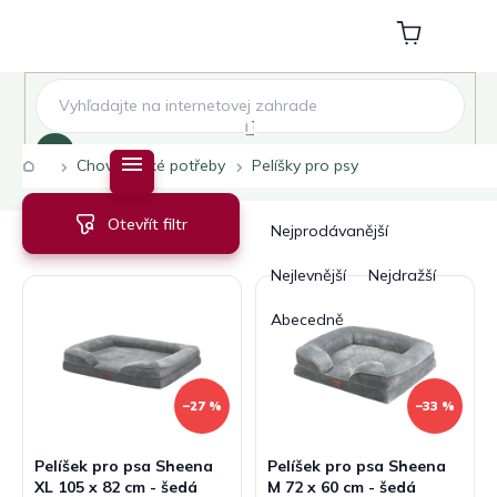
Přejít
na
Nákupní
obsah
košík
Hledat
Domů
Chovatelské potřeby
Pelíšky pro psy
V
Ř
Otevřít filtr
ý
a
Nejprodávanější
p
z
i
e
Nejlevnější
Nejdražší
s
n
Abecedně
p
í
r
p
o
r
d
o
–27 %
–33 %
u
d
k
u
Pelíšek pro psa Sheena
Pelíšek pro psa Sheena
t
k
XL 105 x 82 cm - šedá
M 72 x 60 cm - šedá
ů
t