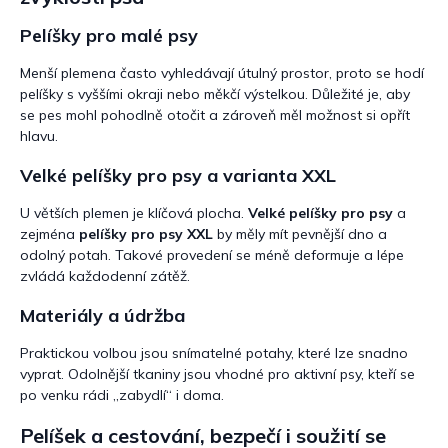
Pelíšky pro malé psy
Menší plemena často vyhledávají útulný prostor, proto se hodí
pelíšky s vyššími okraji nebo měkčí výstelkou. Důležité je, aby
se pes mohl pohodlně otočit a zároveň měl možnost si opřít
hlavu.
Velké pelíšky pro psy a varianta XXL
U větších plemen je klíčová plocha.
Velké pelíšky pro psy
a
zejména
pelíšky pro psy XXL
by měly mít pevnější dno a
odolný potah. Takové provedení se méně deformuje a lépe
zvládá každodenní zátěž.
Materiály a údržba
Praktickou volbou jsou snímatelné potahy, které lze snadno
vyprat. Odolnější tkaniny jsou vhodné pro aktivní psy, kteří se
po venku rádi „zabydlí“ i doma.
Pelíšek a cestování, bezpečí i soužití se