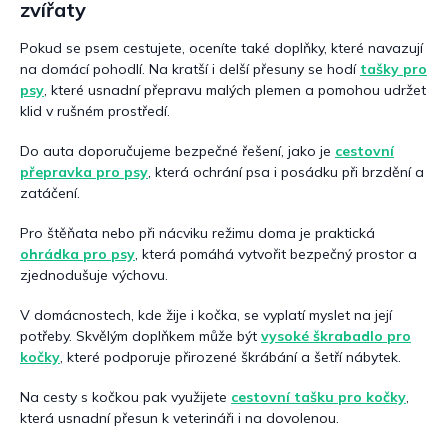
zvířaty
Pokud se psem cestujete, oceníte také doplňky, které navazují
na domácí pohodlí. Na kratší i delší přesuny se hodí
tašky pro
psy
, které usnadní přepravu malých plemen a pomohou udržet
klid v rušném prostředí.
Do auta doporučujeme bezpečné řešení, jako je
cestovní
přepravka pro psy
, která ochrání psa i posádku při brzdění a
zatáčení.
Pro štěňata nebo při nácviku režimu doma je praktická
ohrádka pro psy
, která pomáhá vytvořit bezpečný prostor a
zjednodušuje výchovu.
V domácnostech, kde žije i kočka, se vyplatí myslet na její
potřeby. Skvělým doplňkem může být
vysoké škrabadlo pro
kočky
, které podporuje přirozené škrábání a šetří nábytek.
Na cesty s kočkou pak využijete
cestovní tašku pro kočky
,
která usnadní přesun k veterináři i na dovolenou.