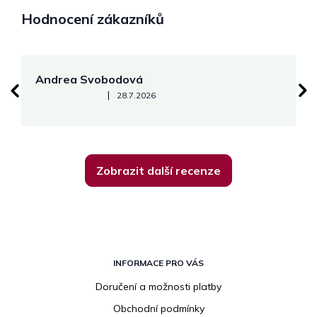
Hodnocení zákazníků
Andrea Svobodová
M
Hodnocení obchodu je 5 z 5 hvězdiček.
|
28.7.2026
Zobrazit další recenze
Z
á
INFORMACE PRO VÁS
p
Doručení a možnosti platby
a
Obchodní podmínky
t