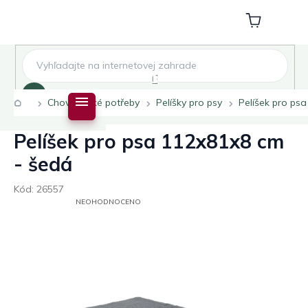
Přejít
na
Nákupní
obsah
košík
Hledat
Domů
Chovatelské potřeby
Pelíšky pro psy
Pelíšek pro ps
Pelíšek pro psa 112x81x8 cm
- šedá
Kód:
26557
PRŮMĚRNÉ
NEOHODNOCENO
HODNOCENÍ
PRODUKTU
JE
0,0
Z
5
HVĚZDIČEK.