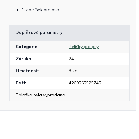
1 x pelíšek pro psa
Doplňkové parametry
Kategorie
:
Pelíšky pro psy
Záruka
:
24
Hmotnost
:
3 kg
EAN
:
4260565525745
Položka byla vyprodána…