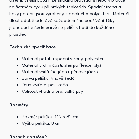
čištění. Vnější potah lze snadno prát ručně nebo v pračce
na šetrném cyklu při nízkých teplotách. Spodní strana a
boky potahu jsou vyrobeny z odolného polyesteru. Materiál
dlouhodobě odolává každodennímu používání. Díky
jednoduché šedé barvě se pelíšek hodí do každého
prostředí.
Technické specifikace:
Materiál potahu spodní strany: polyester
Materiál vrchní části: sherpa fleece, plyš
Materiál vnitřního jádra: pěnové jádro
Barva pelíšku: tmavě šedá
Druh zvířete: pes, kočka
Velikost vhodná pro: velké psy
Rozměry:
Rozměr pelíšku: 112 x 81 cm
Výška pelíšku: 8 cm
Rozsah doručení: