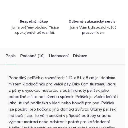
Bezpečný nákup
Odborný zakaznický servis
Jsme ověřený obchod. Tisíce
Jsme Vám k dispozici každý
spokojených zákazníků.
pracovní den.
Popis
Podobné (10)
Hodnocení
Diskuze
Pohodlný pelíšek o rozměrech 112 x 81 x 8 cm je ideálním
místem k odpočinku pro velké psy. Díky 8cm tlustému jádru
z pěny s vysokou hustotou slouží hranatý pelíšek jako
pohodlné místo na ležení a spánek. Pelíšek je však ideální i
jako útulná podložka v kleci nebo boudě pro psa. Pelíšek
lze použít i pro kočky a jiná domácí zvířata. Útulný pelíšek
má boční zip. To vám umožní v případě potřeby snadno
vyjmout matraci nebo odstranit potah pro každodenní