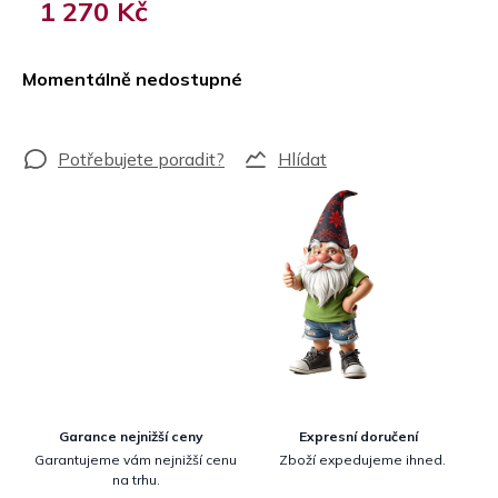
1 270 Kč
Měrná
cena:
Momentálně nedostupné
Hlídat
Garance nejnižší ceny
Expresní doručení
Garantujeme vám nejnižší cenu
Zboží expedujeme ihned.
na trhu.