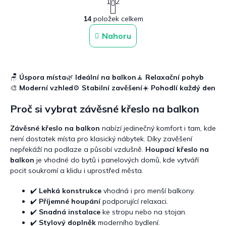
1
2
t
O
r
14
položek celkem
v
á
n
l
Nahoru
k
á
o
d
v
a
á
c
n
🪑
Úspora místa
🌿
Ideální na balkon
🧘
Relaxační pohyb
í
í
🎨
Moderní vzhled
⚙️
Stabilní zavěšení
☀️
Pohodlí každý den
p
r
Proč si vybrat závěsné křeslo na balkon
v
k
y
Závěsné křeslo na balkon
nabízí jedinečný komfort i tam, kde
v
není dostatek místa pro klasický nábytek. Díky zavěšení
ý
nepřekáží na podlaze a působí vzdušně.
Houpací křeslo na
p
balkon
je vhodné do bytů i panelových domů, kde vytváří
i
pocit soukromí a klidu i uprostřed města.
s
u
✔️
Lehká konstrukce
vhodná i pro menší balkony.
✔️
Příjemné houpání
podporující relaxaci.
✔️
Snadná instalace
ke stropu nebo na stojan.
✔️
Stylový doplněk
moderního bydlení.