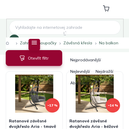
Přejít
na
Nákupní
obsah
košík
Hledat
Domů
Zahradní houpačky
Závěsná křesla
Na balkon
V
Ř
Otevřít filtr
ý
a
Nejprodávanější
p
z
i
e
Nejlevnější
Nejdražší
s
n
Abecedně
p
í
r
p
o
r
d
o
–17 %
–14 %
u
d
k
u
Ratanové závěsné
Ratanové závěsné
t
k
dvojkřeslo Aria - tmavě
dvojkřeslo Aria - béžové
ů
t