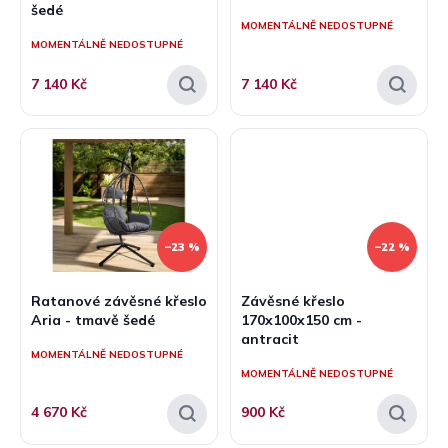
šedé
ů
MOMENTÁLNĚ NEDOSTUPNÉ
MOMENTÁLNĚ NEDOSTUPNÉ
7 140 Kč
7 140 Kč
–23 %
–22 %
Ratanové závěsné křeslo
Závěsné křeslo
Aria - tmavě šedé
170x100x150 cm -
antracit
MOMENTÁLNĚ NEDOSTUPNÉ
MOMENTÁLNĚ NEDOSTUPNÉ
4 670 Kč
900 Kč