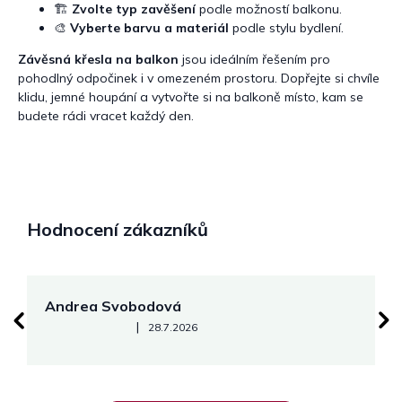
🏗️
Zvolte typ zavěšení
podle možností balkonu.
🎨
Vyberte barvu a materiál
podle stylu bydlení.
Závěsná křesla na balkon
jsou ideálním řešením pro
pohodlný odpočinek i v omezeném prostoru. Dopřejte si chvíle
klidu, jemné houpání a vytvořte si na balkoně místo, kam se
budete rádi vracet každý den.
Hodnocení zákazníků
Andrea Svobodová
M
Hodnocení obchodu je 5 z 5 hvězdiček.
|
28.7.2026