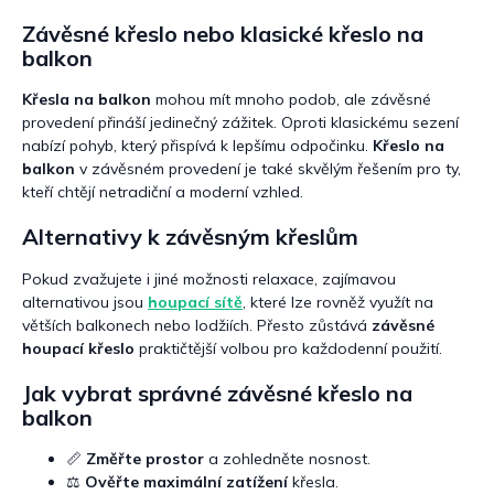
Závěsné křeslo nebo klasické křeslo na
balkon
Křesla na balkon
mohou mít mnoho podob, ale závěsné
provedení přináší jedinečný zážitek. Oproti klasickému sezení
nabízí pohyb, který přispívá k lepšímu odpočinku.
Křeslo na
balkon
v závěsném provedení je také skvělým řešením pro ty,
kteří chtějí netradiční a moderní vzhled.
Alternativy k závěsným křeslům
Pokud zvažujete i jiné možnosti relaxace, zajímavou
alternativou jsou
houpací sítě
, které lze rovněž využít na
větších balkonech nebo lodžiích. Přesto zůstává
závěsné
houpací křeslo
praktičtější volbou pro každodenní použití.
Jak vybrat správné závěsné křeslo na
balkon
📏
Změřte prostor
a zohledněte nosnost.
⚖️
Ověřte maximální zatížení
křesla.