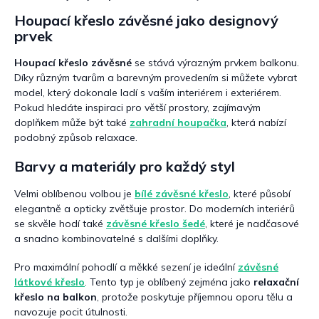
Houpací křeslo závěsné jako designový
prvek
Houpací křeslo závěsné
se stává výrazným prvkem balkonu.
Díky různým tvarům a barevným provedením si můžete vybrat
model, který dokonale ladí s vaším interiérem i exteriérem.
Pokud hledáte inspiraci pro větší prostory, zajímavým
doplňkem může být také
zahradní houpačka
, která nabízí
podobný způsob relaxace.
Barvy a materiály pro každý styl
Velmi oblíbenou volbou je
bílé závěsné křeslo
, které působí
elegantně a opticky zvětšuje prostor. Do moderních interiérů
se skvěle hodí také
závěsné křeslo šedé
, které je nadčasové
a snadno kombinovatelné s dalšími doplňky.
Pro maximální pohodlí a měkké sezení je ideální
závěsné
látkové křeslo
. Tento typ je oblíbený zejména jako
relaxační
křeslo na balkon
, protože poskytuje příjemnou oporu tělu a
navozuje pocit útulnosti.