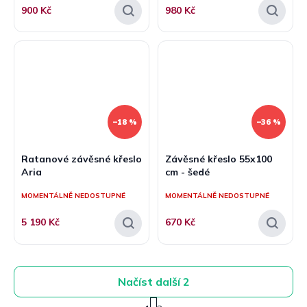
900 Kč
980 Kč
–18 %
–36 %
Ratanové závěsné křeslo
Závěsné křeslo 55x100
Aria
cm - šedé
MOMENTÁLNĚ NEDOSTUPNÉ
MOMENTÁLNĚ NEDOSTUPNÉ
5 190 Kč
670 Kč
Načíst další 2
S