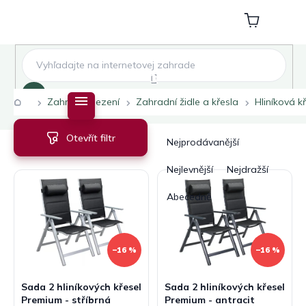
Přejít
na
Nákupní
obsah
košík
Hledat
Domů
Zahradní sezení
Zahradní židle a křesla
Hliníková k
V
Ř
Otevřít filtr
ý
a
Nejprodávanější
p
z
i
e
Nejlevnější
Nejdražší
s
n
Abecedně
p
í
r
p
o
r
d
o
–16 %
–16 %
u
d
k
u
Sada 2 hliníkových křesel
Sada 2 hliníkových křesel
t
k
Premium - stříbrná
Premium - antracit
ů
t