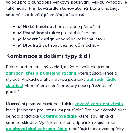
volbou pro dlouhodobé venkovní používání. Velkou výhodou je
p
také model
hliníková židle stohovatelná
, která umožňuje
i
snadné skladování při větším počtu kusů.
s
u
✔️
Nízká hmotnost
pro snadné přenášení
✔️
Pevná konstrukce
pro stabilní sezení
✔️
Moderní design
vhodný ke každému stolu
✔️
Dlouhá životnost
bez náročné údržby
Kombinace s dalšími typy židlí
Pokud preferujete jiný vzhled, můžete zvolit elegantní
zahradní křeslo z umělého ratanu
, které působí lehce a
stylově. Praktickou alternativou jsou také
zahradní židle
skládací
, vhodné pro menší prostory nebo příležitostné
použití.
Maximální pevnost nabídne stabilní
kovové zahradní křeslo
,
které je vhodné pro intenzivní používání. Pro společenské akce
se hodí praktické
Cateringové židle
, které jsou lehké a
snadno skladné. Vyšší komfort při odpočinku zajistí také
polohovatelná zahradní židle
, umožňující nastavení opěrky