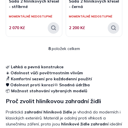
Sada 2 hliníkových křesel
Sada 2 hliníkových křesel
- stříbrné
- černá
MOMENTÁLNĚ NEDOSTUPNÉ
MOMENTÁLNĚ NEDOSTUPNÉ
2 070 Kč
2 200 Kč
8
položek celkem
O
v
l
á
🌿
Lehká a pevná konstrukce
d
☀️
Odolnost vůči povětrnostním vlivům
a
🪑
Komfortní sezení pro každodenní použití
c
🛡️
Odolnost proti korozi
🧼
Snadná údržba
í
📦
Možnost stohování vybraných modelů
p
r
Proč zvolit hliníkovou zahradní židli
v
k
Praktická
zahradní hliníková židle
je vhodná do moderních i
y
klasických exteriérů. Materiál je odolný proti vlhkosti a
v
slunečnímu záření, proto jsou
hliníkové židle zahradní
ideální
ý