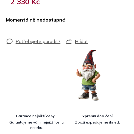
2 330 Kč
Měrná
cena:
Momentálně nedostupné
Hlídat
Garance nejnižší ceny
Expresní doručení
Garantujeme vám nejnižší cenu
Zboží expedujeme ihned.
na trhu.