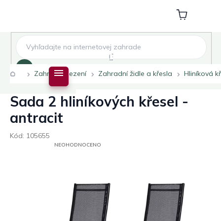
Přejít
na
Nákupní
obsah
košík
Hledat
Domů
Zahradní sezení
Zahradní židle a křesla
Hliníková k
Sada 2 hliníkových křesel -
antracit
Kód:
105655
PRŮMĚRNÉ
NEOHODNOCENO
HODNOCENÍ
PRODUKTU
JE
0,0
Z
5
HVĚZDIČEK.