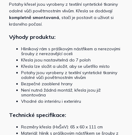
Potahy křesel jsou vyrobeny z textilní syntetické tkaniny
odolné vůči povětrnostním vlivům. Křesla se dodávají
kompletně smontovaná,
stačí je postavit a užívat si
krásného počasí.
Výhody produktu:
Hliníkový rám s práškovým nástřikem a nerezovými
šrouby z nerezavějící oceli
Křesla jsou nastavitelná do 7 poloh
Křesla lze složit a uložit, aby se ušetřilo místo
Potahy jsou vyrobeny z textilní syntetické tkaniny
odolné vůči povětrnostním vlivům
Bezpečné zaoblené hrany
Není nutná žádná montáž, křesla jsou již
smontována
Vhodné do interiéru i exteriéru
Technické specifikace:
Rozměry křesla (HxŠxV): 65 x 60 x 111 cm
Materiál: hliník s práškovým nástřikem se šrouby z