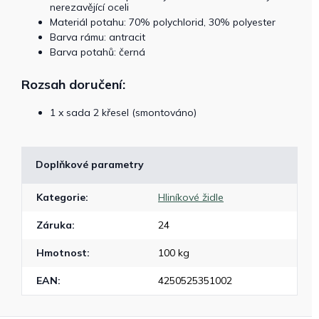
nerezavějící oceli
Materiál potahu: 70% polychlorid, 30% polyester
Barva rámu: antracit
Barva potahů: černá
Rozsah doručení:
1 x sada 2 křesel (smontováno)
Doplňkové parametry
Kategorie
:
Hliníkové židle
Záruka
:
24
Hmotnost
:
100 kg
EAN
:
4250525351002