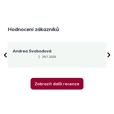
Hodnocení zákazníků
Andrea Svobodová
M
Hodnocení obchodu je 5 z 5 hvězdiček.
|
28.7.2026
Zobrazit další recenze
Z