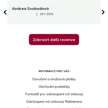
Andrea Svobodová
M
Hodnocení obchodu je 5 z 5 hvězdiček.
|
28.7.2026
Zobrazit další recenze
Z
á
INFORMACE PRO VÁS
p
Doručení a možnosti platby
a
Obchodní podmínky
t
í
Formulář pro odstoupení od smlouvy
Odstoupení od smlouvy/ Reklamace