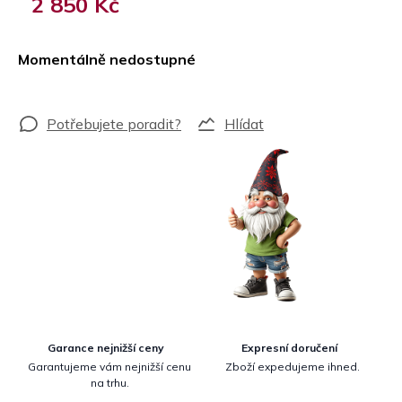
2 850 Kč
Měrná
cena:
Momentálně nedostupné
Hlídat
Garance nejnižší ceny
Expresní doručení
Garantujeme vám nejnižší cenu
Zboží expedujeme ihned.
na trhu.