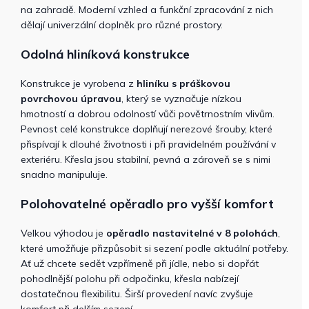
na zahradě. Moderní vzhled a funkční zpracování z nich
dělají univerzální doplněk pro různé prostory.
Odolná hliníková konstrukce
Konstrukce je vyrobena z
hliníku s práškovou
povrchovou úpravou
, který se vyznačuje nízkou
hmotností a dobrou odolností vůči povětrnostním vlivům.
Pevnost celé konstrukce doplňují nerezové šrouby, které
přispívají k dlouhé životnosti i při pravidelném používání v
exteriéru. Křesla jsou stabilní, pevná a zároveň se s nimi
snadno manipuluje.
Polohovatelné opěradlo pro vyšší komfort
Velkou výhodou je
opěradlo nastavitelné v 8 polohách
,
které umožňuje přizpůsobit si sezení podle aktuální potřeby.
Ať už chcete sedět vzpřímeně při jídle, nebo si dopřát
pohodlnější polohu při odpočinku, křesla nabízejí
dostatečnou flexibilitu. Širší provedení navíc zvyšuje