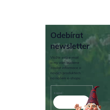
Odebírat
newsletter
Vložte svůj e-mail
a my vám budeme
zasílat informace o
nových produktech
na našem e-shopu.
E-MAIL