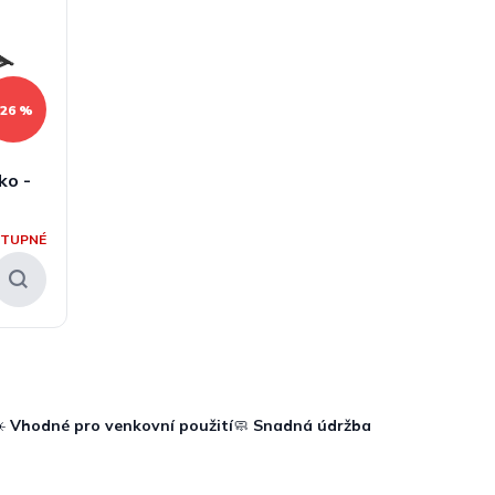
–26 %
ko -
STUPNÉ
☀️
Vhodné pro venkovní použití
🧼
Snadná údržba