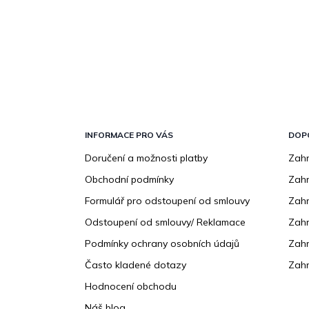
Z
á
p
INFORMACE PRO VÁS
DOP
a
Doručení a možnosti platby
Zahr
t
Obchodní podmínky
Zah
í
Formulář pro odstoupení od smlouvy
Zahr
Odstoupení od smlouvy/ Reklamace
Zahr
Podmínky ochrany osobních údajů
Zahr
Často kladené dotazy
Zahr
Hodnocení obchodu
Náš blog