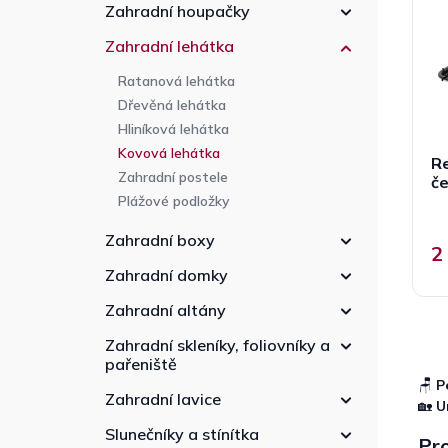
p
n
r
Zahradní houpačky
r
n
o
Zahradní lehátka
o
í
d
d
p
u
Ratanová lehátka
u
a
k
Dřevěná lehátka
k
n
t
Hliníková lehátka
t
e
ů
Kovová lehátka
ů
Re
l
Zahradní postele
č
Plážové podložky
Zahradní boxy
2
Zahradní domky
Zahradní altány
Zahradní skleníky, foliovníky a
pařeniště
🪑
P
Zahradní lavice
🏡
U
Slunečníky a stínítka
Pro