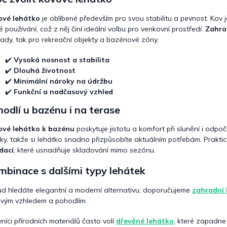
c
í
ové lehátko
je oblíbené především pro svou stabilitu a pevnost. Kov j
p
r
é používání, což z něj činí ideální volbu pro venkovní prostředí.
Zahra
v
ady, tak pro rekreační objekty a bazénové zóny.
k
y
✔️
Vysoká nosnost a stabilita
v
✔️
Dlouhá životnost
ý
✔️
Minimální nároky na údržbu
p
✔️
Funkční a nadčasový vzhled
i
s
odlí u bazénu i na terase
u
ové lehátko k bazénu
poskytuje jistotu a komfort při slunění i od
ky, takže si lehátko snadno přizpůsobíte aktuálním potřebám. Prakti
dací
, které usnadňuje skladování mimo sezónu.
binace s dalšími typy lehátek
d hledáte elegantní a moderní alternativu, doporučujeme
zahradní 
ovým vzhledem a pohodlím.
vníci přírodních materiálů často volí
dřevěné lehátko
, které zapadne