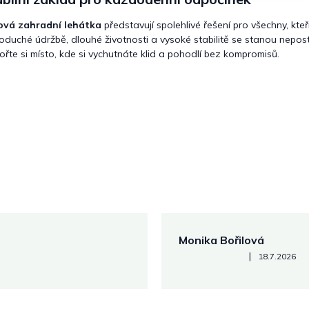
ová zahradní lehátka
představují spolehlivé řešení pro všechny, kteř
oduché údržbě, dlouhé životnosti a vysoké stabilitě se stanou nepos
ořte si místo, kde si vychutnáte klid a pohodlí bez kompromisů.
Monika Bořilová
Hodnocení obchodu je 5 z 5
|
18.7.2026