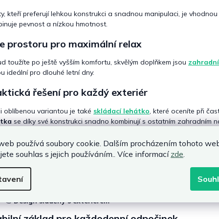
ty, kteří preferují lehkou konstrukci a snadnou manipulaci, je vhodno
inuje pevnost a nízkou hmotnost.
e prostoru pro maximální relax
d toužíte po ještě vyšším komfortu, skvělým doplňkem jsou
zahradní
ou ideální pro dlouhé letní dny.
ktická řešení pro každý exteriér
i oblíbenou variantou je také
skládací lehátko
, které oceníte při č
átka
se díky své konstrukci snadno kombinují s ostatním zahradním 
 vybrat správné kovové zahradní lehátko
web používá soubory cookie. Dalším procházením tohoto we
jete souhlas s jejich používáním.. Více informací
zde
.
📏
Rozměry a nosnost lehátka
🪑
Ergonomie a možnost polohování
tavení
Souh
☀️
Odolnost vůči UV záření
🛡️
Kvalita kovové konstrukce
🎨
Design sladěný s exteriérem
bilní základ pro každodenní odpočinek