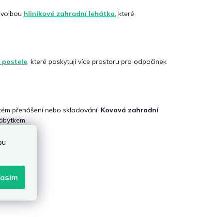
u volbou
hliníkové zahradní lehátko
, které
 postele
, které poskytují více prostoru pro odpočinek
astém přenášení nebo skladování.
Kovová zahradní
nábytkem.
bu
lasím