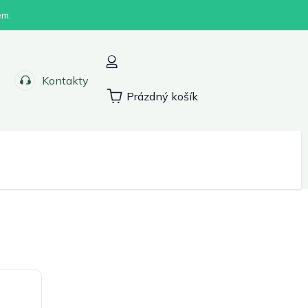
em.
Kontakty
Prázdný košík
Nákupní
košík
Sport