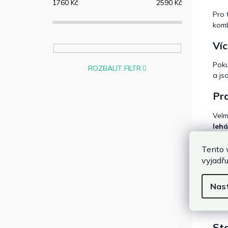
1760
Kč
2590
Kč
Pro 
komb
Víc
Poku
ROZBALIT FILTR
a js
Pra
Velm
leh
Jak
Tento 
vyjadřu
Nas
Sta