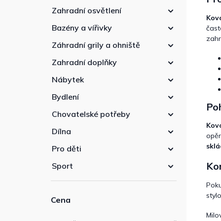
Zahradní osvětlení
Kov
Bazény a vířivky
čast
zahr
Záhradní grily a ohniště
Zahradní doplňky
Nábytek
Bydlení
Poh
Chovatelské potřeby
Kov
Dílna
opěr
sklá
Pro děti
Kom
Sport
Poku
styl
Cena
Milo