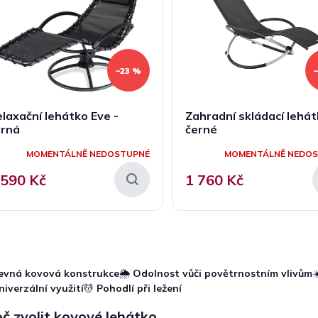
–23 %
laxační lehátko Eve -
Zahradní skládací lehát
erná
černé
MOMENTÁLNĚ NEDOSTUPNÉ
MOMENTÁLNĚ NEDO
 590 Kč
1 760 Kč
O
v
l
evná kovová konstrukce
🌦️
Odolnost vůči povětrnostním vlivům
á
niverzální využití
💆
Pohodlí při ležení
d
a
č zvolit kovové lehátko