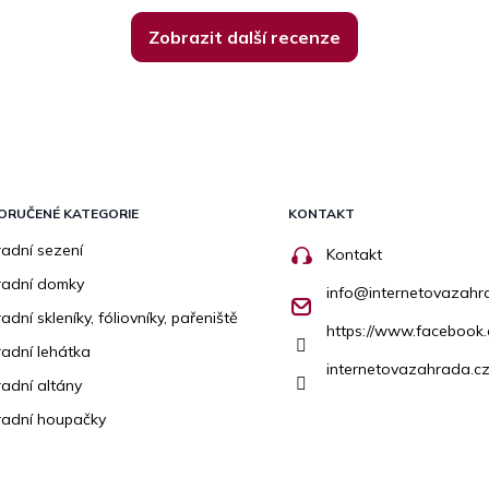
Zobrazit další recenze
ORUČENÉ KATEGORIE
KONTAKT
adní sezení
Kontakt
radní domky
info
@
internetovazahr
adní skleníky, fóliovníky, pařeniště
https://www.facebook
adní lehátka
internetovazahrada.cz
adní altány
adní houpačky