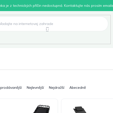
inka je z technických příčin nedostupná. Kontaktujte nás prosím email
lení
Chovatelské potřeby
Dílna
Pro děti
jprodávanější
Nejlevnější
Nejdražší
Abecedně