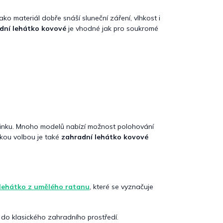
ako materiál dobře snáší sluneční záření, vlhkost i
dní lehátko kovové
je vhodné jak pro soukromé
počinku. Mnoho modelů nabízí možnost polohování
ckou volbou je také
zahradní lehátko kovové
lehátko z umělého ratanu
, které se vyznačuje
 do klasického zahradního prostředí.