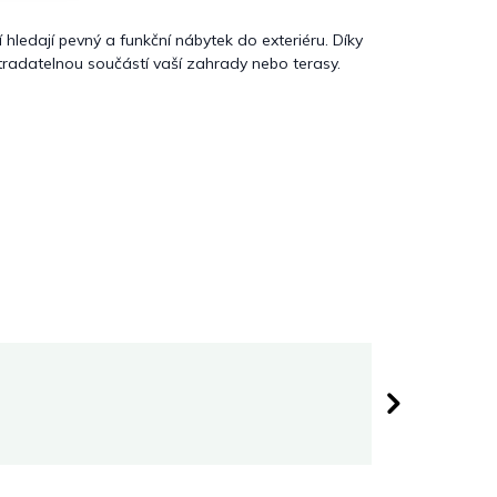
í hledají pevný a funkční nábytek do exteriéru. Díky
tradatelnou součástí vaší zahrady nebo terasy.
Darina 
 hvězdiček.
Hodnocen