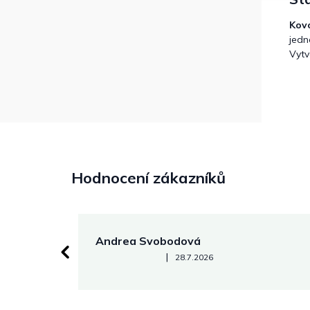
Kov
jedn
Vytv
Hodnocení zákazníků
Andrea Svobodová
Hodnocení obchodu je 5 z 5 hvězdiček.
|
28.7.2026