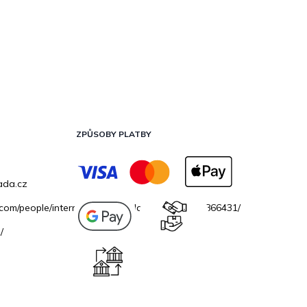
ZPŮSOBY PLATBY
ada.cz
.com/people/internetovazahradacz/100069706866431/
/