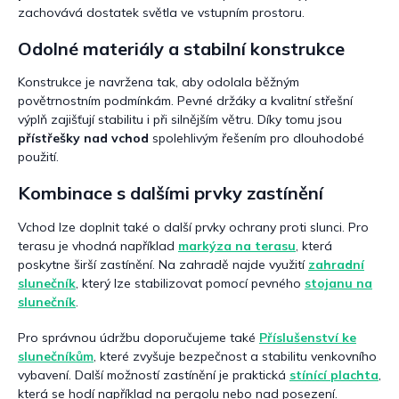
zachovává dostatek světla ve vstupním prostoru.
Odolné materiály a stabilní konstrukce
Konstrukce je navržena tak, aby odolala běžným
povětrnostním podmínkám. Pevné držáky a kvalitní střešní
výplň zajišťují stabilitu i při silnějším větru. Díky tomu jsou
přístřešky nad vchod
spolehlivým řešením pro dlouhodobé
použití.
Kombinace s dalšími prvky zastínění
Vchod lze doplnit také o další prvky ochrany proti slunci. Pro
terasu je vhodná například
markýza na terasu
, která
poskytne širší zastínění. Na zahradě najde využití
zahradní
slunečník
, který lze stabilizovat pomocí pevného
stojanu na
slunečník
.
Pro správnou údržbu doporučujeme také
Příslušenství ke
slunečníkům
, které zvyšuje bezpečnost a stabilitu venkovního
vybavení. Další možností zastínění je praktická
stínící plachta
,
která se hodí například na pergolu nebo nad posezení.