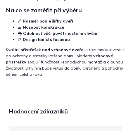
Na co se zaměřit při výběru
📏
Rozměr podle šířky dveří
🧱
Nosnost konstrukce
🌦️
Odolnost vůči povětrnostním vlivům
🎨
Design ladící s fasádou
Kvalitní
přístřešek nad vchodové dveře
je rozumnou investicí
do ochrany a estetiky vašeho domu. Moderní
vchodové
přístřešky
spojují funkčnost, jednoduchou montáž a dlouhou
životnost. Díky nim bude vstup do domu chráněný a pohodlný
během celého roku.
Hodnocení zákazníků