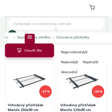
Přejít
na
Nákupní
obsah
košík
Hledat
Domů
Slunečníky a stínítka
Vchodové přístřešky
V
Ř
Otevřít filtr
ý
a
Nejprodávanější
p
z
i
e
Nejlevnější
Nejdražší
s
n
Abecedně
p
í
r
p
o
r
d
o
–27 %
–18 %
u
d
k
u
Vchodový přístřešek
Vchodový přístřešek
t
k
Manila 150x80 cm
Manila 120x80 cm
ů
t