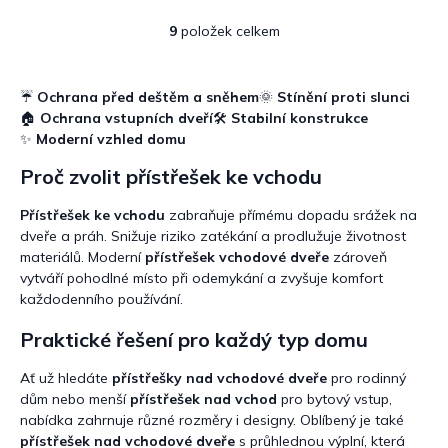
9
položek celkem
O
v
l
á
☔
Ochrana před deštěm a sněhem
🌞
Stínění proti slunci
d
🏠
Ochrana vstupních dveří
🛠️
Stabilní konstrukce
a
✨
Moderní vzhled domu
c
í
Proč zvolit přístřešek ke vchodu
p
r
Přístřešek ke vchodu
zabraňuje přímému dopadu srážek na
v
dveře a práh. Snižuje riziko zatékání a prodlužuje životnost
k
materiálů. Moderní
přístřešek vchodové dveře
zároveň
y
vytváří pohodlné místo při odemykání a zvyšuje komfort
v
každodenního používání.
ý
p
Praktické řešení pro každý typ domu
i
s
Ať už hledáte
přístřešky nad vchodové dveře
pro rodinný
u
dům nebo menší
přístřešek nad vchod
pro bytový vstup,
nabídka zahrnuje různé rozměry i designy. Oblíbený je také
přístřešek nad vchodové dveře
s průhlednou výplní, která