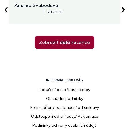
Andrea Svobodová
M
Hodnocení obchodu je 5 z 5 hvězdiček.
|
28.7.2026
Zobrazit další recenze
Z
á
INFORMACE PRO VÁS
p
Doručení a možnosti platby
a
Obchodní podmínky
t
í
Formulář pro odstoupení od smlouvy
Odstoupení od smlouvy/ Reklamace
Podmínky ochrany osobních údajů