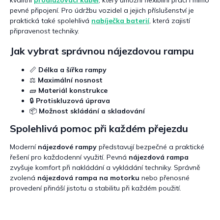
kvalitní
prodlužovací kabel
, který umožní flexibilní práci i mimo
pevné připojení. Pro údržbu vozidel a jejich příslušenství je
praktická také spolehlivá
nabíječka baterií
, která zajistí
připravenost techniky.
Jak vybrat správnou nájezdovou rampu
📏
Délka a šířka rampy
⚖️
Maximální nosnost
🧱
Materiál konstrukce
🔒
Protiskluzová úprava
📦
Možnost skládání a skladování
Spolehlivá pomoc při každém přejezdu
Moderní
nájezdové rampy
představují bezpečné a praktické
řešení pro každodenní využití. Pevná
nájezdová rampa
zvyšuje komfort při nakládání a vykládání techniky. Správně
zvolená
nájezdová rampa na motorku
nebo přenosné
provedení přináší jistotu a stabilitu při každém použití.