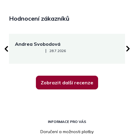
Hodnocení zákazníků
Andrea Svobodová
M
Hodnocení obchodu je 5 z 5 hvězdiček.
|
28.7.2026
Zobrazit další recenze
Z
á
INFORMACE PRO VÁS
p
Doručení a možnosti platby