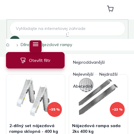
Přejít
na
Nákupní
obsah
košík
Hledat
Domů
Dílna
Nájezdové rampy
V
Ř
Otevřít filtr
ý
a
Nejprodávanější
p
z
i
e
Nejlevnější
Nejdražší
s
n
Abecedně
p
í
r
p
o
r
d
o
–35 %
–23 %
u
d
k
u
2-dílný set nájezdová
Nájezdová rampa sada
t
k
rampa sklopná - 400 kg
2ks 400 kg
ů
t