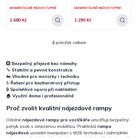
ů
MOMENTÁLNĚ NEDOSTUPNÉ
MOMENTÁLNĚ NEDOSTUPNÉ
1 680 Kč
1 290 Kč
2
položek celkem
O
v
l
á
🛞
Bezpečný přejezd bez námahy
d
🔧
Stabilní a pevná konstrukce
a
🏍️
Vhodné pro motorky i techniku
c
♿
Řešení pro bezbariérový přístup
í
🔒
Spolehlivá opora při nakládání
p
🏠
Využití doma i profesionálně
r
v
Proč zvolit kvalitní nájezdové rampy
k
y
Odolné
nájezdové rampy pro vozíčkáře
umožňují bezpečný
v
pohyb osob s omezenou mobilitou. Praktická
rampa
ý
p
nájezdová
usnadní manipulaci s těžší technikou i zahradním