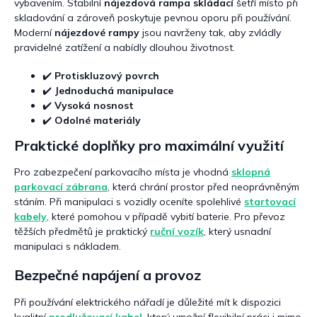
i
vybavením. Stabilní
nájezdová rampa skládací
šetří místo při
s
skladování a zároveň poskytuje pevnou oporu při používání.
u
Moderní
nájezdové rampy
jsou navrženy tak, aby zvládly
pravidelné zatížení a nabídly dlouhou životnost.
✔️
Protiskluzový povrch
✔️
Jednoduchá manipulace
✔️
Vysoká nosnost
✔️
Odolné materiály
Praktické doplňky pro maximální využití
Pro zabezpečení parkovacího místa je vhodná
sklopná
parkovací zábrana
, která chrání prostor před neoprávněným
stáním. Při manipulaci s vozidly oceníte spolehlivé
startovací
kabely
, které pomohou v případě vybití baterie. Pro převoz
těžších předmětů je praktický
ruční vozík
, který usnadní
manipulaci s nákladem.
Bezpečné napájení a provoz
Při používání elektrického nářadí je důležité mít k dispozici