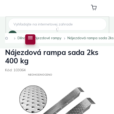
Přejít
na
Nákupní
obsah
košík
Hledat
Domů
Dílna
Nájezdové rampy
Nájezdová rampa sada 2ks
Nájezdová rampa sada 2ks
400 kg
Kód:
103064
PRŮMĚRNÉ
NEOHODNOCENO
HODNOCENÍ
PRODUKTU
JE
0,0
Z
5
HVĚZDIČEK.