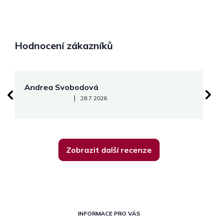
Hodnocení zákazníků
Andrea Svobodová
M
Hodnocení obchodu je 5 z 5 hvězdiček.
|
28.7.2026
Zobrazit další recenze
Z
á
INFORMACE PRO VÁS