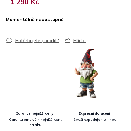
1 290 Kč
Měrná
cena:
Momentálně nedostupné
Hlídat
Garance nejnižší ceny
Expresní doručení
Garantujeme vám nejnižší cenu
Zboží expedujeme ihned.
na trhu.