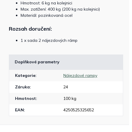
Hmotnost: 6 kg na kolejnici
Max. zatížení: 400 kg (200 kg na kolejnici)
Materiál: pozinkovaná ocel
Rozsah doručení:
1 x sada 2 nájezdových rámp
Doplňkové parametry
Kategorie
:
Nájezdové rampy
Záruka
:
24
Hmotnost
:
100 kg
EAN
:
4250525325652