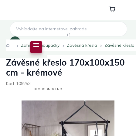
Přejít
na
Nákupní
obsah
košík
Hledat
Domů
Zahradní houpačky
Závěsná křesla
Závěsné křeslo
Závěsné křeslo 170x100x150
cm - krémové
Kód:
109253
PRŮMĚRNÉ
NEOHODNOCENO
HODNOCENÍ
PRODUKTU
JE
0,0
Z
5
HVĚZDIČEK.