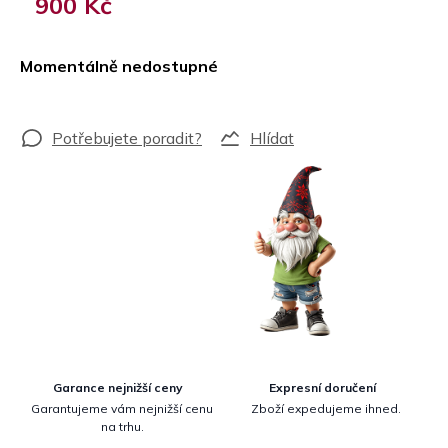
900 Kč
Měrná
cena:
Momentálně nedostupné
Hlídat
Garance nejnižší ceny
Expresní doručení
Garantujeme vám nejnižší cenu
Zboží expedujeme ihned.
na trhu.