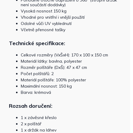
Pohodlné otočné odpružení o 360° (stropní držák
není součástí dodávky)
Vysoká nosnost 150 kg
Vhodné pro vnitřní i vnější použití
Odolné vůči UV vyblednutí
Včetně přenosné tašky
Technické specifikace:
Celkové rozměry (VxŠxH): 170 x 100 x 150 cm
Materiál látky: bavlna, polyester
Rozměr polštáře (DxŠ): 47 x 47 cm
Počet polštářů: 2
Materiál polštáře: 100% polyester
Maximální nosnost: 150 kg
Barva: krémová
Rozsah doručení:
1 x závěsné křeslo
2 x polštář
1 x držák na láhev