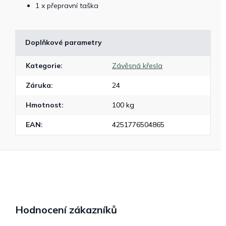
1 x přepravní taška
Doplňkové parametry
Kategorie
:
Závěsná křesla
Záruka
:
24
Hmotnost
:
100 kg
EAN
:
4251776504865
Hodnocení zákazníků