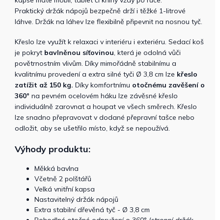
kapse máte mobil, tablet či knihy vždy po ruce.
Praktický držák nápojů bezpečně drží i těžké 1-litrové
láhve. Držák na láhev lze flexibilně připevnit na nosnou tyč.
Křeslo lze využít k relaxaci v interiéru i exteriéru. Sedací koš
je pokryt
bavlněnou síťovinou
, která je odolná vůči
povětrnostním vlivům. Díky mimořádně stabilnímu a
kvalitnímu provedení a extra silné tyči Ø 3,8 cm lze
křeslo
zatížit až 150 kg.
Díky komfortnímu
otočnému zavěšení o
360°
na pevném ocelovém háku lze závěsné křeslo
individuálně zarovnat a houpat ve všech směrech. Křeslo
lze snadno přepravovat v dodané přepravní tašce nebo
odložit, aby se ušetřilo místo, když se nepoužívá.
Výhody produktu:
Měkká bavlna
Včetně 2 polštářů
Velká vnitřní kapsa
Nastavitelný držák nápojů
Extra stabilní dřevěná tyč - Ø 3,8 cm