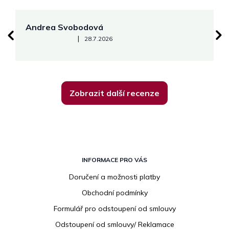
Andrea Svobodová
M
Hodnocení obchodu je 5 z 5 hvězdiček.
|
28.7.2026
Zobrazit další recenze
Z
á
INFORMACE PRO VÁS
p
Doručení a možnosti platby
a
Obchodní podmínky
t
í
Formulář pro odstoupení od smlouvy
Odstoupení od smlouvy/ Reklamace