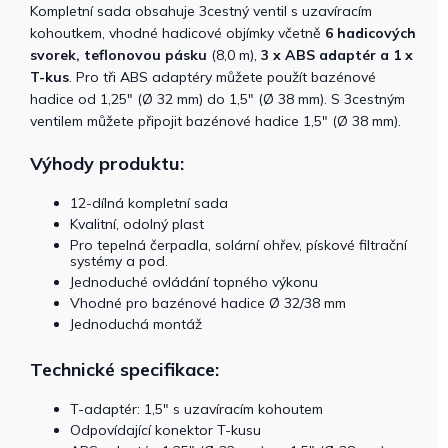
Kompletní sada obsahuje 3cestný ventil s uzavíracím
kohoutkem, vhodné hadicové objímky včetně
6 hadicových
svorek, teflonovou pásku
(8,0 m),
3 x ABS adaptér a 1 x
T-kus
. Pro tři ABS adaptéry můžete použít bazénové
hadice od 1,25" (Ø 32 mm) do 1,5" (Ø 38 mm). S 3cestným
ventilem můžete připojit bazénové hadice 1,5" (Ø 38 mm).
Výhody produktu:
12-dílná kompletní sada
Kvalitní, odolný plast
Pro tepelná čerpadla, solární ohřev, pískové filtrační
systémy a pod.
Jednoduché ovládání topného výkonu
Vhodné pro bazénové hadice Ø 32/38 mm
Jednoduchá montáž
Technické specifikace:
T-adaptér: 1,5" s uzavíracím kohoutem
Odpovídající konektor T-kusu