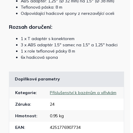
ABS adaptér: 1,25" (Ø 32 mm) na 1,5" (Ø 38 mm)
Teflonová páska: 8 m
Odpovídající hadicové spony z nerezavějící oceli
Rozsah doručení:
1 x T adaptér s konektorem
3 x ABS adaptér 1,5" samec na 1,5" a 1,25" hadici
1 x role teflonové pásky 8 m
6x hadicová spona
Doplňkové parametry
Kategorie
:
Příslušenství k bazénům a vířivkám
Záruka
:
24
Hmotnost
:
0.95 kg
EAN
:
4251776907734