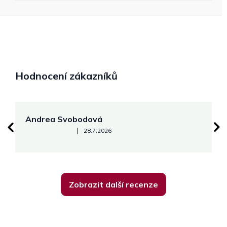
Hodnocení zákazníků
Andrea Svobodová
M
Hodnocení obchodu je 5 z 5 hvězdiček.
|
28.7.2026
Zobrazit další recenze