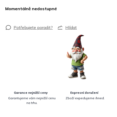
Měrná
cena:
Momentálně nedostupné
Hlídat
Garance nejnižší ceny
Expresní doručení
Garantujeme vám nejnižší cenu
Zboží expedujeme ihned.
na trhu.