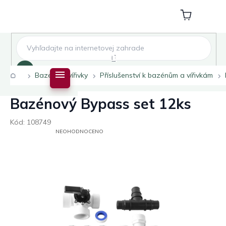
Přejít
na
Nákupní
obsah
košík
Hledat
Domů
Bazény a vířivky
Příslušenství k bazénům a vířivkám
Bazénový Bypass set 12ks
Kód:
108749
PRŮMĚRNÉ
NEOHODNOCENO
HODNOCENÍ
PRODUKTU
JE
0,0
Z
5
HVĚZDIČEK.