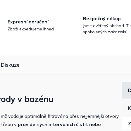
Bezpečný nákup
Expresní doručení
Jsme ověřený obchod. Tis
Zboží expedujeme ihned.
spokojených zákazníků.
Diskuze
D
 vody v bazénu
K
ičemž voda je optimálně filtrována přes nejjemnější otvory.
Z
e třeba v
pravidelných intervalech čistit nebo