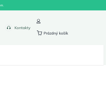
em.
Kontakty
Prázdný košík
Nákupní
košík
Sport