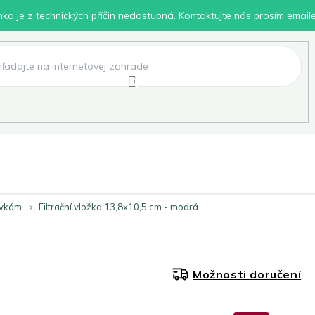
inka je z technických příčin nedostupná. Kontaktujte nás prosím email
lení
Chovatelské potřeby
Dílna
Pro děti
ivkám
Filtrační vložka 13,8x10,5 cm - modrá
Možnosti doručení