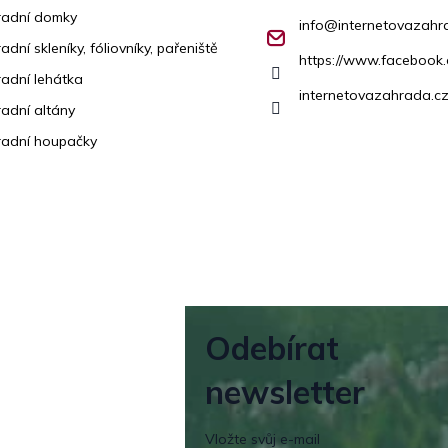
radní domky
info
@
internetovazahr
adní skleníky, fóliovníky, pařeniště
https://www.facebook
adní lehátka
internetovazahrada.cz
adní altány
adní houpačky
Odebírat
newsletter
Vložte svůj e-mail