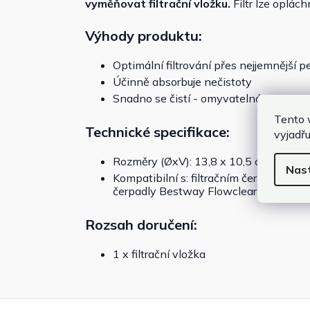
vyměňovat filtrační vložku.
Filtr lze oplác
Výhody produktu:
Optimální filtrování přes nejjemnější pe
Účinně absorbuje nečistoty
Snadno se čistí - omyvatelná
Tento 
Technické specifikace:
vyjadřu
Rozměry (ØxV):
13,8 x 10,5 cm
Nas
Kompatibilní s: filtračním čerpadlem
čerpadly Bestway Flowclear
II
/ filtra
Rozsah doručení:
1 x filtrační vložka