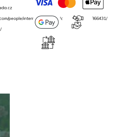
ada.cz
.com/people/internetovazahradacz/100069706866431/
/