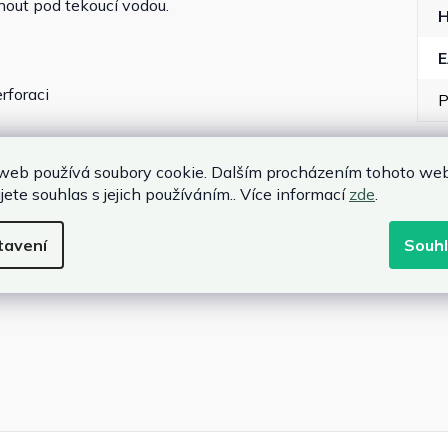
hnout pod tekoucí vodou.
rforaci
P
web používá soubory cookie. Dalším procházením tohoto we
jete souhlas s jejich používáním.. Více informací
zde
.
tavení
Souh
 monzana®:
MZP40/30
(
13,8 x 10,5 cm
) a běžnými
čními systémy Intex typ H