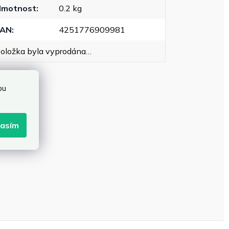
Hmotnost
:
0.2 kg
EAN
:
4251776909981
oložka byla vyprodána…
bu
lasím