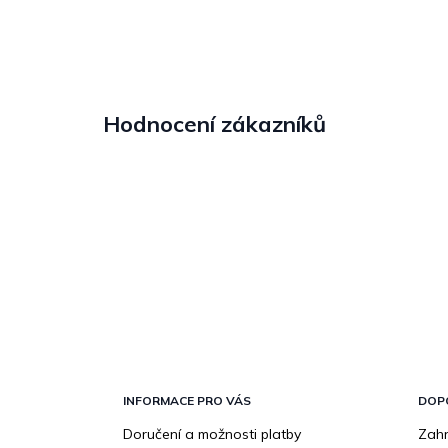
Hodnocení zákazníků
Z
á
p
INFORMACE PRO VÁS
DOP
a
Doručení a možnosti platby
Zahr