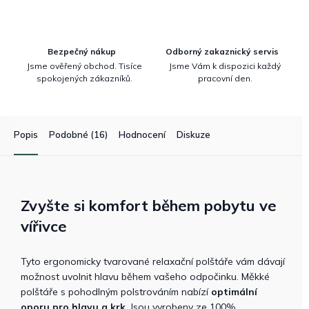
Bezpečný nákup
Odborný zakaznický servis
Jsme ověřený obchod. Tisíce
Jsme Vám k dispozici každý
spokojených zákazníků.
pracovní den.
Popis
Podobné (16)
Hodnocení
Diskuze
Zvyšte si komfort během pobytu ve
vířivce
Tyto ergonomicky tvarované relaxační polštáře vám dávají
možnost uvolnit hlavu během vašeho odpočinku. Měkké
polštáře s pohodlným polstrováním nabízí
optimální
oporu pro hlavu a krk
. Jsou vyrobeny ze 100%