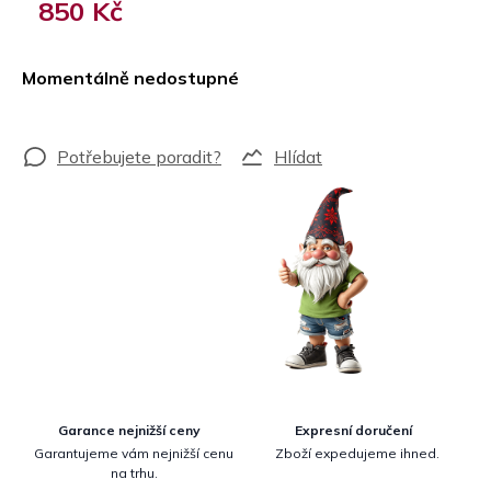
850 Kč
Měrná
cena:
Momentálně nedostupné
Hlídat
Garance nejnižší ceny
Expresní doručení
Garantujeme vám nejnižší cenu
Zboží expedujeme ihned.
na trhu.