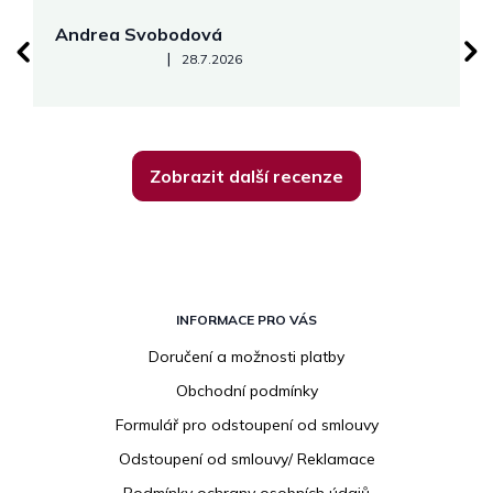
Andrea Svobodová
M
Hodnocení obchodu je 5 z 5 hvězdiček.
|
28.7.2026
Zobrazit další recenze
Z
á
INFORMACE PRO VÁS
p
Doručení a možnosti platby
a
Obchodní podmínky
t
í
Formulář pro odstoupení od smlouvy
Odstoupení od smlouvy/ Reklamace
Podmínky ochrany osobních údajů