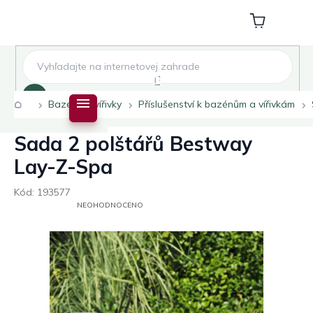
Přejít
na
Nákupní
obsah
košík
Hledat
Domů
Bazény a vířivky
Příslušenství k bazénům a vířivkám
Sada 2 polštářů Bestway
Lay-Z-Spa
Kód:
193577
PRŮMĚRNÉ
NEOHODNOCENO
HODNOCENÍ
PRODUKTU
JE
0,0
Z
5
HVĚZDIČEK.