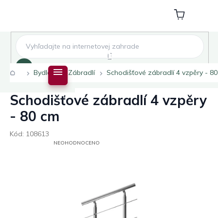
Přejít
na
Nákupní
obsah
košík
Hledat
Domů
Bydlení
Zábradlí
Schodišťové zábradlí 4 vzpěry - 8
Schodišťové zábradlí 4 vzpěry
- 80 cm
Kód:
108613
PRŮMĚRNÉ
NEOHODNOCENO
HODNOCENÍ
PRODUKTU
JE
0,0
Z
5
HVĚZDIČEK.