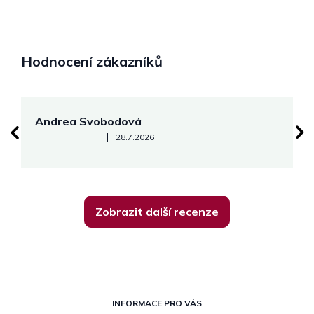
Hodnocení zákazníků
Andrea Svobodová
M
Hodnocení obchodu je 5 z 5 hvězdiček.
|
28.7.2026
Zobrazit další recenze
Z
á
INFORMACE PRO VÁS