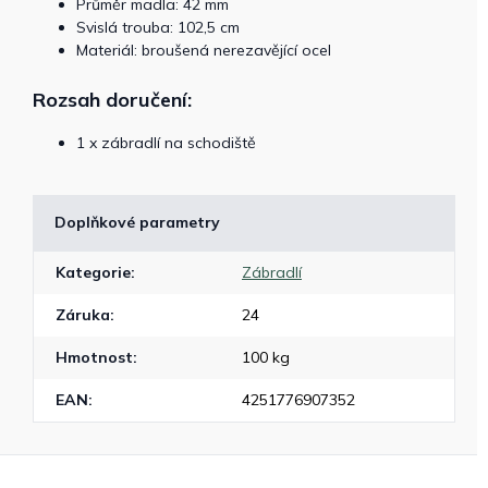
Průměr madla: 42 mm
Svislá trouba: 102,5 cm
Materiál: broušená nerezavějící ocel
Rozsah doručení:
1 x zábradlí na schodiště
Doplňkové parametry
Kategorie
:
Zábradlí
Záruka
:
24
Hmotnost
:
100 kg
EAN
:
4251776907352