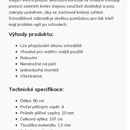
vnější i vnitřní použití. Montážní konzole se snadno instalují
pomocí zemních kotev (nejsou součástí dodávky) a jsou
zakryty uzávěrem, aby se zachoval krásný vzhled.
Schodišťové zábradlí je skvělou pomůckou pro lidi, kteří
mají problém vyjít po schodech.
Výhody produktu:
Lze přizpůsobit sklonu schodiště
Vhodné pro vnitřní i vnější použití
Robustní
Nenáročné na péči
Jednoduchá montáž
Všestranné
Technické specifikace:
Délka: 80 cm
Počet příčných vzpěr
: 4
Průměr příčné vzpěry:
10 mm
Celková výška:
107 cm
Tloušťka materiálu:
1,5 mm