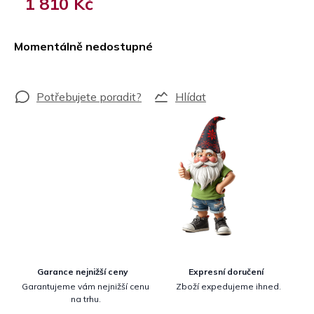
1 810 Kč
Měrná
cena:
Momentálně nedostupné
Hlídat
Garance nejnižší ceny
Expresní doručení
Garantujeme vám nejnižší cenu
Zboží expedujeme ihned.
na trhu.