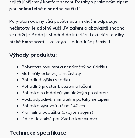
zajišťují příjemný komfort sezení. Potahy s praktickým zipem
jsou
snímatelné a snadno se čistí
.
Polyratan odolný vůči povětrnostním vlivům
odpuzuje
nečistoty, je odolný vůči UV záření
a obzvláště snadno
se udržuje. Sada je vhodná do interiéru i exteriéru a
díky
nízké hmotnosti
ji lze kdykoli jednoduše přemístit.
Výhody produktu:
Polyratan robustní a nenáročný na údržbu
Materiály odpuzující nečistoty
Pohodlná výška sedáku
Pohodlný prostor k sezení a ležení
Pohovka s dodatečným úložným prostorem
Vodoodpudivé, snímatelné potahy se zipem
Pohovka výsuvná až na 140 cm
7 cm silná poduška (dvojité spojení)
Dá se flexibilně používat a kombinovat
Technické specifikace: