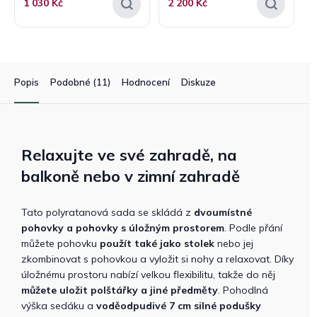
1 030 Kč
2 200 Kč
Popis
Podobné (11)
Hodnocení
Diskuze
Relaxujte ve své zahradě, na
balkoně nebo v zimní zahradě
Tato polyratanová sada se skládá z
dvoumístné
pohovky a pohovky s úložným prostorem
. Podle přání
můžete pohovku
použít také jako stolek
nebo jej
zkombinovat s pohovkou a vyložit si nohy a relaxovat. Díky
úložnému prostoru nabízí velkou flexibilitu, takže do něj
můžete uložit polštářky a jiné předměty
. Pohodlná
výška sedáku a
voděodpudivé 7 cm silné podušky