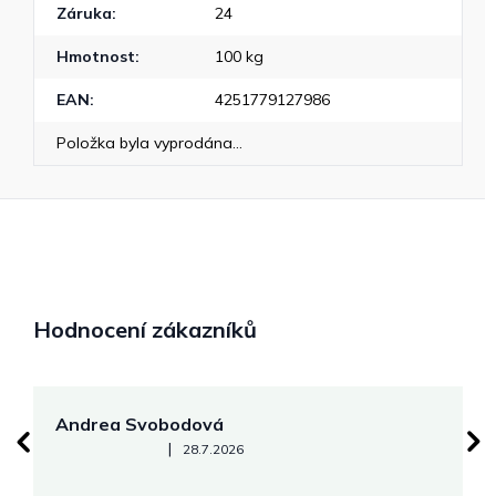
Záruka
:
24
Hmotnost
:
100 kg
EAN
:
4251779127986
Položka byla vyprodána…
Hodnocení zákazníků
Andrea Svobodová
M
Hodnocení obchodu je 5 z 5 hvězdiček.
|
28.7.2026