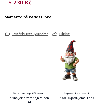
6 730 Kč
Měrná
cena:
Momentálně nedostupné
Hlídat
Garance nejnižší ceny
Expresní doručení
Garantujeme vám nejnižší cenu
Zboží expedujeme ihned.
na trhu.