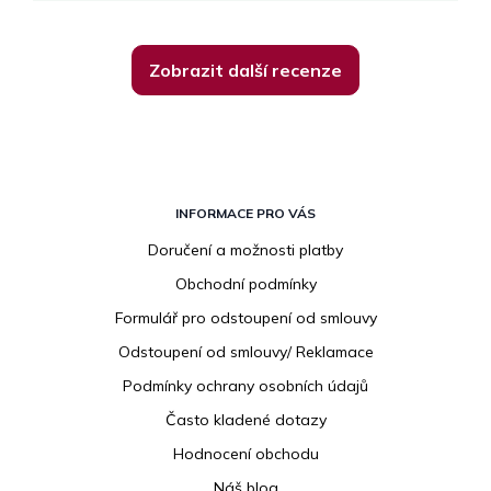
Zobrazit další recenze
Z
á
INFORMACE PRO VÁS
p
Doručení a možnosti platby
a
Obchodní podmínky
t
í
Formulář pro odstoupení od smlouvy
Odstoupení od smlouvy/ Reklamace
Podmínky ochrany osobních údajů
Často kladené dotazy
Hodnocení obchodu
Náš blog