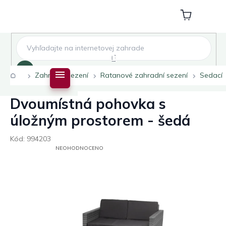
Přejít
na
Nákupní
obsah
košík
Hledat
Domů
Zahradní sezení
Ratanové zahradní sezení
Sedací
Dvoumístná pohovka s
úložným prostorem - šedá
Kód:
994203
PRŮMĚRNÉ
NEOHODNOCENO
HODNOCENÍ
PRODUKTU
JE
0,0
Z
5
HVĚZDIČEK.