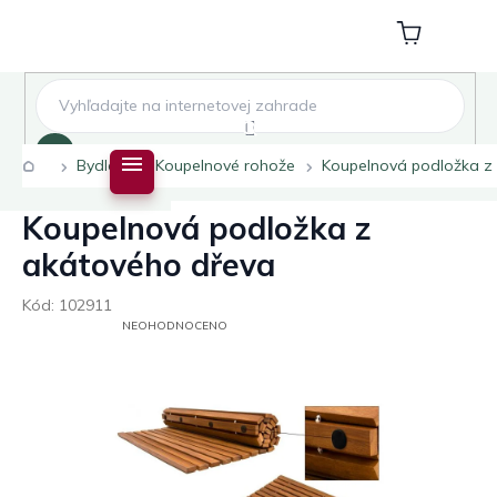
Přejít
na
Nákupní
obsah
košík
Hledat
Domů
Bydlení
Koupelnové rohože
Koupelnová podložka z
Koupelnová podložka z
akátového dřeva
Kód:
102911
PRŮMĚRNÉ
NEOHODNOCENO
HODNOCENÍ
PRODUKTU
JE
0,0
Z
5
HVĚZDIČEK.