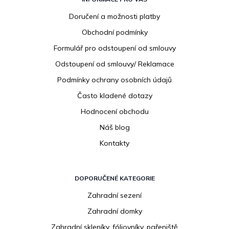
á
p
Doručení a možnosti platby
a
Obchodní podmínky
t
í
Formulář pro odstoupení od smlouvy
Odstoupení od smlouvy/ Reklamace
Podmínky ochrany osobních údajů
Často kladené dotazy
Hodnocení obchodu
Náš blog
Kontakty
DOPORUČENÉ KATEGORIE
Zahradní sezení
Zahradní domky
Zahradní skleníky, fóliovníky, pařeniště