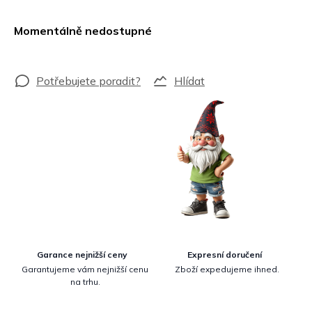
Měrná
cena:
Momentálně nedostupné
Hlídat
Garance nejnižší ceny
Expresní doručení
Garantujeme vám nejnižší cenu
Zboží expedujeme ihned.
na trhu.