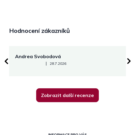
Hodnocení zákazníků
Andrea Svobodová
M
Hodnocení obchodu je 5 z 5 hvězdiček.
|
28.7.2026
Zobrazit další recenze
Z
INFORMACE PRO VÁS