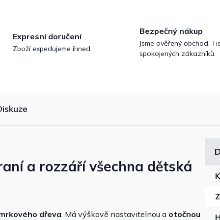
Bezpečný nákup
Expresní doručení
Jsme ověřený obchod. Tis
Zboží expedujeme ihned.
spokojených zákazníků.
Diskuze
D
raní a rozzáří všechna dětská
K
Z
smrkového dřeva
. Má výškově nastavitelnou a
otočnou