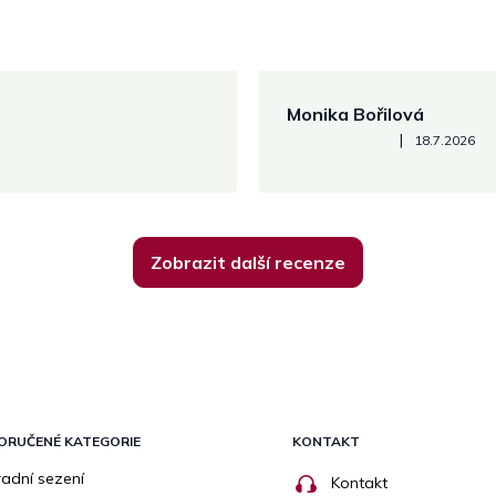
Monika Bořilová
Hodnocení obchodu je 5 z 5
|
18.7.2026
Zobrazit další recenze
ORUČENÉ KATEGORIE
KONTAKT
adní sezení
Kontakt