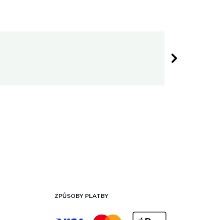
Darina 
 hvězdiček.
Hodnocen
ZPŮSOBY PLATBY