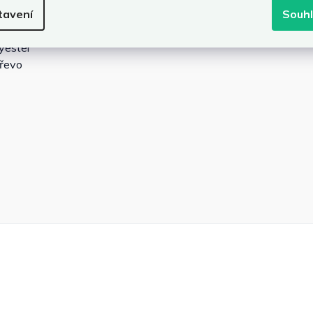
tavení
Souh
 cm
yester
dřevo