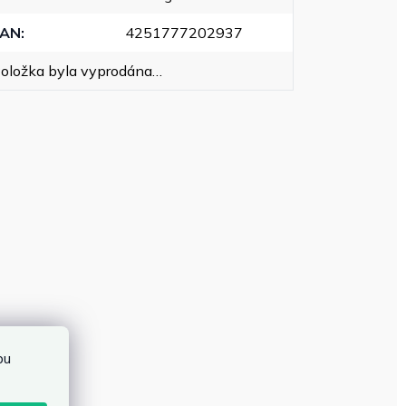
EAN
:
4251777202937
oložka byla vyprodána…
bu