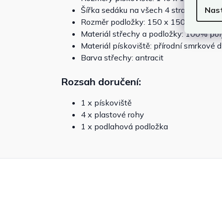
Nas
Šířka sedáku na všech 4 stranách: 8,7
Rozměr podložky: 150 x 150 cm
Materiál střechy a podložky: 100% pol
Materiál pískoviště: přírodní smrkové 
Barva střechy: antracit
Rozsah doručení:
1 x pískoviště
4 x plastové rohy
1 x podlahová podložka