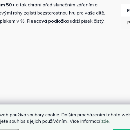
em 50+
a tak chrání před slunečním zářením a
ými rohy zajistí bezstarostnou hru pro vaše dítě.
 pískem v %.
Fleecová
podložka
udrží písek čistý.
P
web používá soubory cookie. Dalším procházením tohoto we
jete souhlas s jejich používáním.. Více informací
zde
.
m
 cm