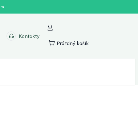
em.
Kontakty
Prázdný košík
Nákupní
košík
Sport