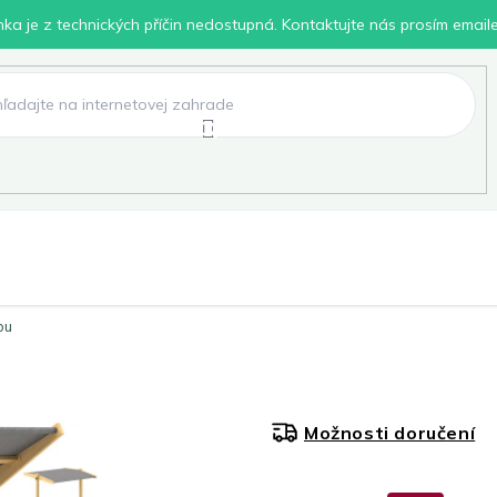
inka je z technických příčin nedostupná. Kontaktujte nás prosím email
lení
Chovatelské potřeby
Dílna
Pro děti
ou
Možnosti doručení