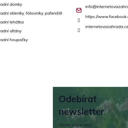
radní domky
info
@
internetovazahr
adní skleníky, fóliovníky, pařeniště
https://www.facebook
adní lehátka
internetovazahrada.cz
adní altány
adní houpačky
Odebírat
newsletter
Vložte svůj e-mail