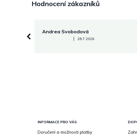
Hodnocení zákazníků
Andrea Svobodová
Hodnocení obchodu je 5 z 5 hvězdiček.
|
28.7.2026
Z
á
p
INFORMACE PRO VÁS
DOP
a
Doručení a možnosti platby
Zahr
t