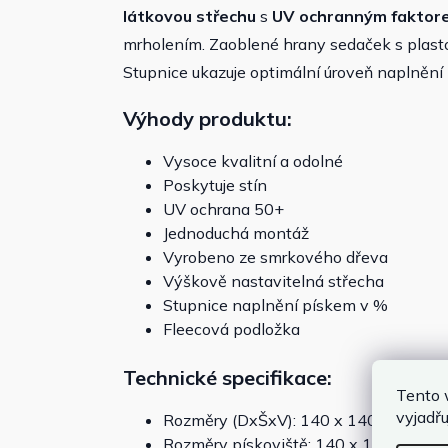
látkovou střechu
s
UV ochranným faktor
mrholením. Zaoblené hrany sedaček s plastov
Stupnice ukazuje optimální úroveň naplnění
Výhody produktu:
Vysoce kvalitní a odolné
Poskytuje stín
UV ochrana 50+
Jednoduchá montáž
Vyrobeno ze smrkového dřeva
Výškově nastavitelná střecha
Stupnice naplnění pískem v %
Fleecová podložka
Technické specifikace:
Tento 
vyjadřu
Rozměry (DxŠxV): 140 x 140 x 120 c
Rozměry pískoviště: 140 x 140 x 18,9