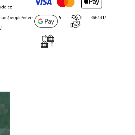
ada.cz
.com/people/internetovazahradacz/100069706866431/
/