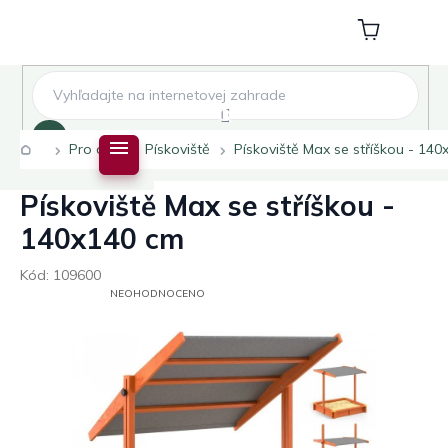
Přejít
na
Nákupní
obsah
košík
Hledat
Domů
Pro děti
Pískoviště
Pískoviště Max se stříškou - 14
Pískoviště Max se stříškou -
140x140 cm
Kód:
109600
PRŮMĚRNÉ
NEOHODNOCENO
HODNOCENÍ
PRODUKTU
JE
0,0
Z
5
HVĚZDIČEK.