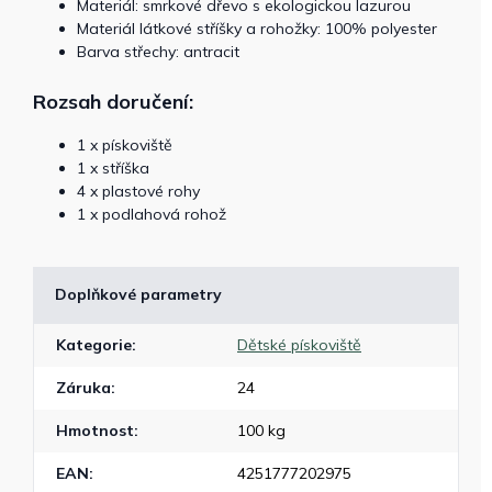
Materiál: smrkové dřevo s ekologickou lazurou
Materiál látkové stříšky a rohožky: 100% polyester
Barva střechy: antracit
Rozsah doručení:
1 x pískoviště
1 x stříška
4 x plastové rohy
1 x podlahová rohož
Doplňkové parametry
Kategorie
:
Dětské pískoviště
Záruka
:
24
Hmotnost
:
100 kg
EAN
:
4251777202975