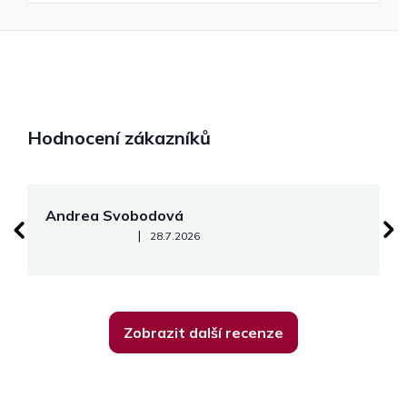
Hodnocení zákazníků
Andrea Svobodová
M
Hodnocení obchodu je 5 z 5 hvězdiček.
|
28.7.2026
Zobrazit další recenze