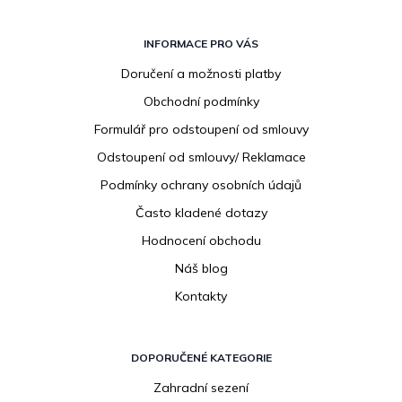
Z
á
INFORMACE PRO VÁS
p
Doručení a možnosti platby
a
Obchodní podmínky
t
í
Formulář pro odstoupení od smlouvy
Odstoupení od smlouvy/ Reklamace
Podmínky ochrany osobních údajů
Často kladené dotazy
Hodnocení obchodu
Náš blog
Kontakty
DOPORUČENÉ KATEGORIE
Zahradní sezení