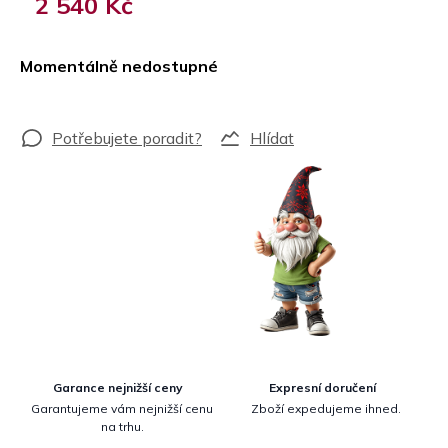
2 540 Kč
Měrná
cena:
Momentálně nedostupné
Hlídat
Garance nejnižší ceny
Expresní doručení
Garantujeme vám nejnižší cenu
Zboží expedujeme ihned.
na trhu.