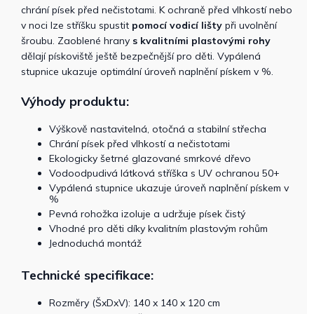
chrání písek před nečistotami. K ochraně před vlhkostí nebo
v noci lze stříšku spustit
pomocí vodicí lišty
při uvolnění
šroubu. Zaoblené hrany
s kvalitními plastovými rohy
dělají pískoviště ještě bezpečnější pro děti. Vypálená
stupnice ukazuje optimální úroveň naplnění pískem v %.
Výhody produktu:
Výškově nastavitelná, otočná a stabilní střecha
Chrání písek před vlhkostí a nečistotami
Ekologicky šetrné glazované smrkové dřevo
Vodoodpudivá látková stříška s UV ochranou 50+
Vypálená stupnice ukazuje úroveň naplnění pískem v
%
Pevná rohožka izoluje a udržuje písek čistý
Vhodné pro děti díky kvalitním plastovým rohům
Jednoduchá montáž
Technické specifikace:
Rozměry (ŠxDxV): 140 x 140 x 120 cm