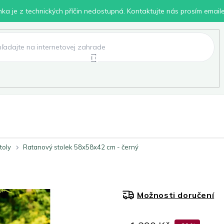
inka je z technických příčin nedostupná. Kontaktujte nás prosím email
lení
Chovatelské potřeby
Dílna
Pro děti
toly
Ratanový stolek 58x58x42 cm - černý
Možnosti doručení