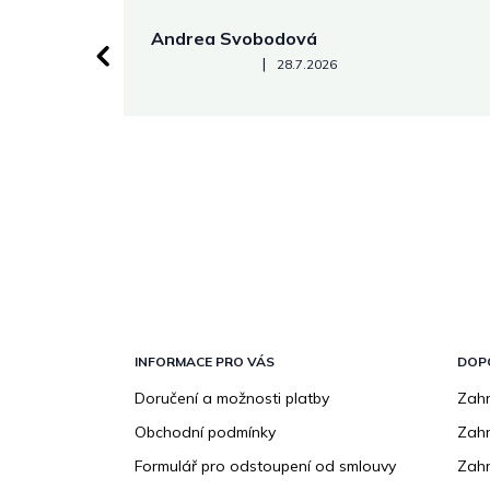
Andrea Svobodová
Hodnocení obchodu je 5 z 5 hvězdiček.
|
28.7.2026
Z
á
p
INFORMACE PRO VÁS
DOP
a
Doručení a možnosti platby
Zahr
t
Obchodní podmínky
Zah
í
Formulář pro odstoupení od smlouvy
Zahr