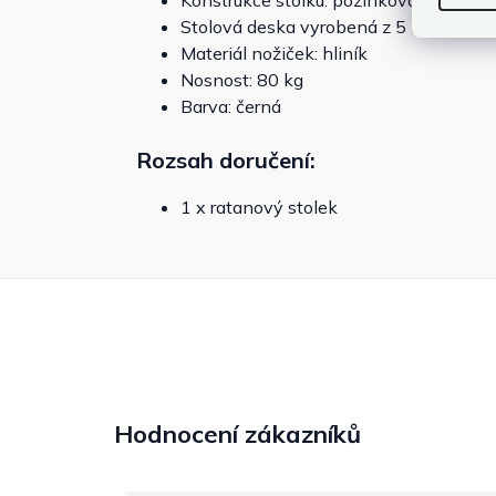
Konstrukce stolku: pozinkovaná ocel 
Stolová deska vyrobená z 5 mm silnéh
Materiál nožiček: hliník
Nosnost: 80 kg
Barva: černá
Rozsah doručení:
1 x ratanový stolek
Hodnocení zákazníků