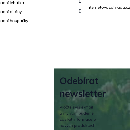
adní lehátka
internetovazahrada.cz
adní altány
adní houpačky
Odebírat
newsletter
Vložte svůj e-mail
a my vám budeme
zasílat informace o
nových produktech