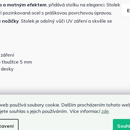
a
a matným efektem
, přidává stolku na eleganci. Stolek
oří pozinkovaná ocel s práškovou povrchovou úpravou.
 nožičky
. Stolek je odolný vůči UV záření a skvěle se
 záření
o tloušťce 5 mm
é desky
web používá soubory cookie. Dalším procházením tohoto we
jete souhlas s jejich používáním.. Více informací
zde
.
tavení
Souh