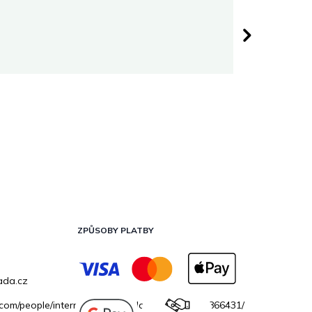
Darina 
 hvězdiček.
Hodnocen
ZPŮSOBY PLATBY
ada.cz
.com/people/internetovazahradacz/100069706866431/