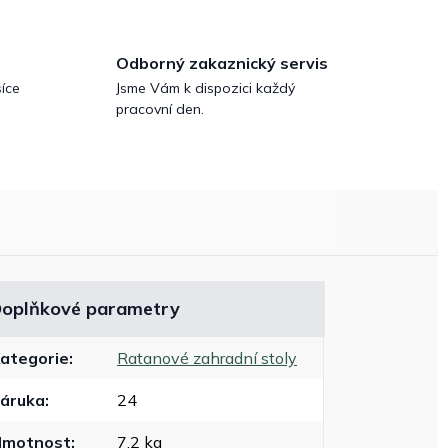
Odborný zakaznický servis
íce
Jsme Vám k dispozici každý
pracovní den.
oplňkové parametry
ategorie
:
Ratanové zahradní stoly
áruka
:
24
Hmotnost
:
7.2 kg