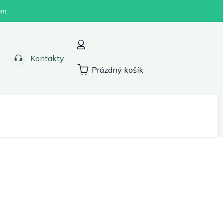
em.
Kontakty
Prázdný košík
Nákupní
košík
Sport