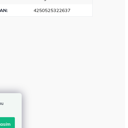
EAN
:
4250525322637
bu
lasím