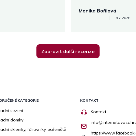
Monika Bořilová
Hodnocení obchodu je 5 z 5
|
18.7.2026
Zobrazit další recenze
ORUČENÉ KATEGORIE
KONTAKT
adní sezení
Kontakt
radní domky
info
@
internetovazahr
adní skleníky, fóliovníky, pařeniště
https://www.facebook