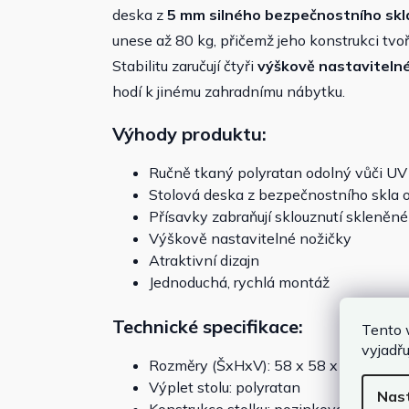
deska z
5 mm silného bezpečnostního skl
unese až 80 kg, přičemž jeho konstrukci tv
Stabilitu zaručují čtyři
výškově nastavitelné
hodí k jinému zahradnímu nábytku.
Výhody produktu:
Ručně tkaný polyratan odolný vůči UV
Stolová deska z bezpečnostního skla 
Přísavky zabraňují sklouznutí skleněn
Výškově nastavitelné nožičky
Atraktivní dizajn
Jednoduchá, rychlá montáž
Technické specifikace:
Tento 
vyjadřu
Rozměry (ŠxHxV): 58 x 58 x 42 cm
Výplet stolu: polyratan
Nas