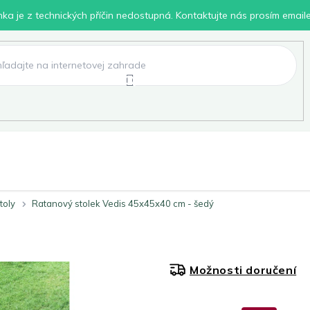
inka je z technických příčin nedostupná. Kontaktujte nás prosím email
lení
Chovatelské potřeby
Dílna
Pro děti
toly
Ratanový stolek Vedis 45x45x40 cm - šedý
Možnosti doručení