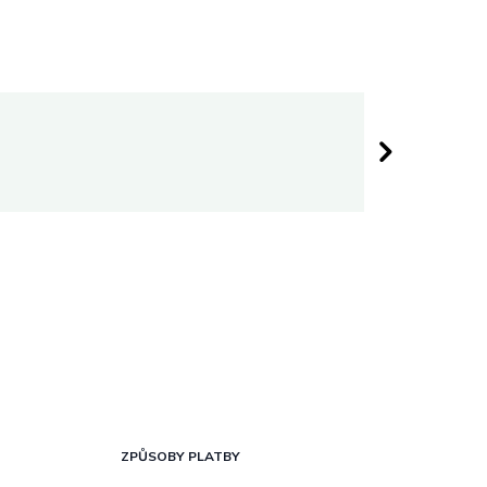
Darina 
 hvězdiček.
Hodnocen
ZPŮSOBY PLATBY