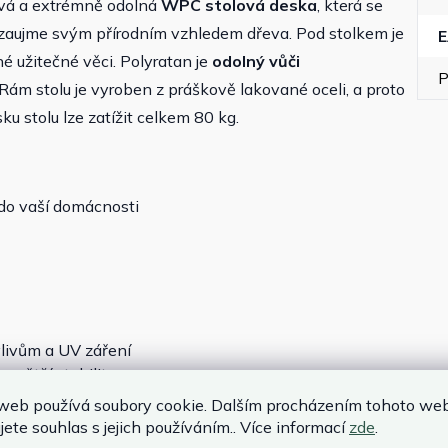
livá a extrémně odolná
WPC stolová deska
, která se
 zaujme svým přírodním vzhledem dřeva. Pod stolkem je
né užitečné věci. Polyratan je
odolný vůči
P
Rám stolu je vyroben z práškově lakované oceli, a proto
ku stolu lze zatížit celkem 80 kg.
k do vaší domácnosti
vlivům a UV záření
 větší stabilitu
web používá soubory cookie. Dalším procházením tohoto we
jete souhlas s jejich používáním.. Více informací
zde
.