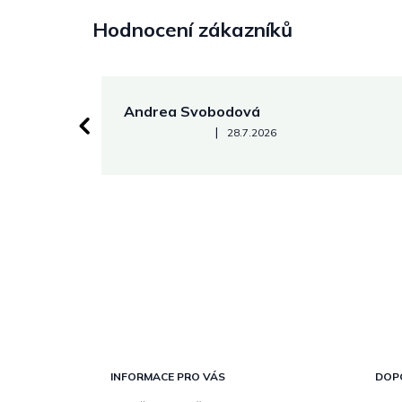
Hodnocení zákazníků
Andrea Svobodová
Hodnocení obchodu je 5 z 5 hvězdiček.
|
28.7.2026
Z
á
p
INFORMACE PRO VÁS
DOP
a