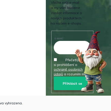
Vložte svůj e-mail
a my vám budeme
zasílat informace o
nových produktech
na našem e-shopu.
E-MAIL
Přečetl(a) jsem
si prohlášení o
ochraně osobních
údajů
a rozumím mu.
Přihlásit se
va vyhrazena.