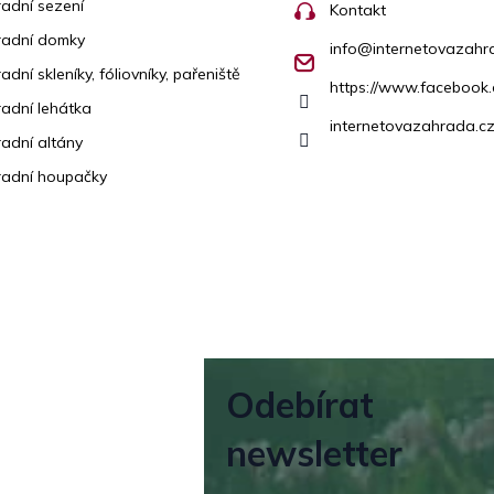
adní sezení
Kontakt
radní domky
info
@
internetovazahr
adní skleníky, fóliovníky, pařeniště
https://www.facebook
adní lehátka
internetovazahrada.cz
adní altány
adní houpačky
Odebírat
newsletter