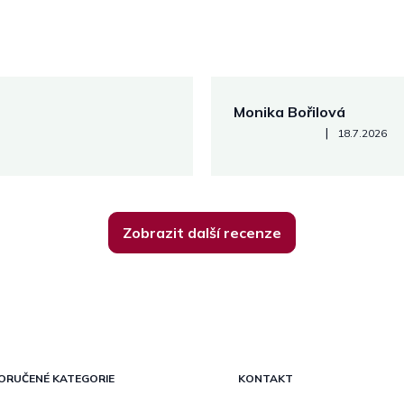
Monika Bořilová
Hodnocení obchodu je 5 z 5
|
18.7.2026
Zobrazit další recenze
ORUČENÉ KATEGORIE
KONTAKT