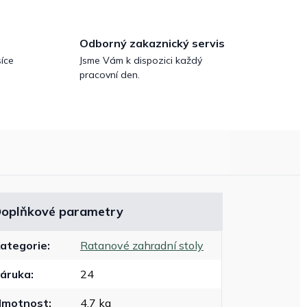
Odborný zakaznický servis
íce
Jsme Vám k dispozici každý
pracovní den.
oplňkové parametry
ategorie
:
Ratanové zahradní stoly
áruka
:
24
Hmotnost
:
4.7 kg