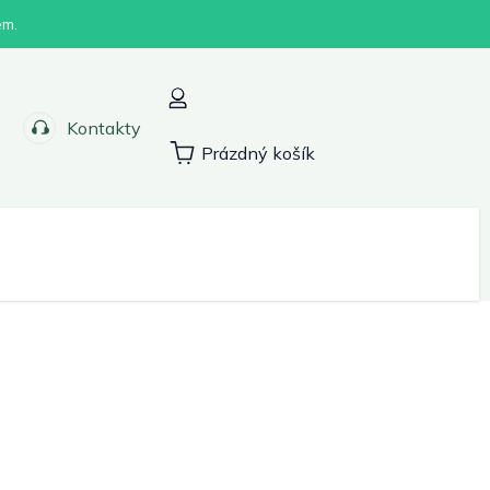
em.
Kontakty
Prázdný košík
Nákupní
košík
Sport