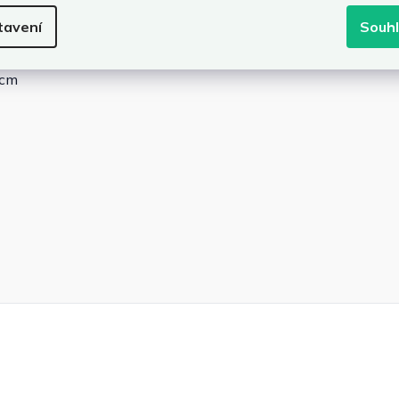
tavení
Souh
 cm