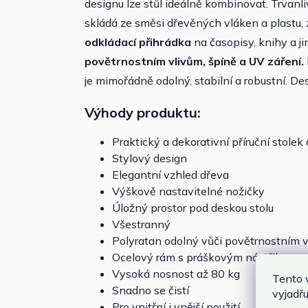
designu lze stůl ideálně kombinovat. Trvan
skládá ze směsi dřevěných vláken a plastu,
odkládací přihrádka
na časopisy, knihy a ji
povětrnostním vlivům, špíně a UV záření.
je mimořádně odolný, stabilní a robustní. Des
Výhody produktu:
Praktický a dekorativní příruční stole
Stylový design
Elegantní vzhled dřeva
Výškově nastavitelné nožičky
Úložný prostor pod deskou stolu
Všestranný
Polyratan odolný vůči povětrnostním 
Ocelový rám s práškovým nástřikem pro
Vysoká nosnost až 80 kg
Tento 
Snadno se čistí
vyjadřu
Pro vnitřní i vnější použití