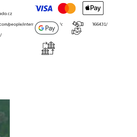
ada.cz
.com/people/internetovazahradacz/100069706866431/
/