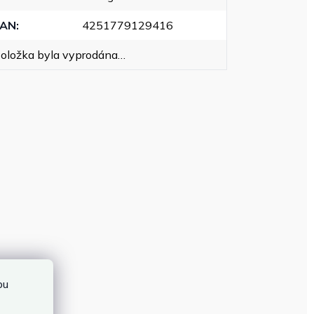
EAN
:
4251779129416
oložka byla vyprodána…
bu