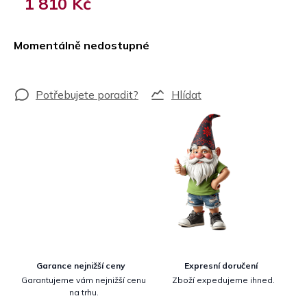
1 810 Kč
Měrná
cena:
Momentálně nedostupné
Hlídat
Garance nejnižší ceny
Expresní doručení
Garantujeme vám nejnižší cenu
Zboží expedujeme ihned.
na trhu.