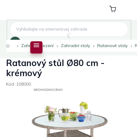
Přejít
na
Nákupní
obsah
košík
Hledat
Domů
Zahradní sezení
Zahradní stoly
Ratanové stoly
Ratanový stůl Ø80 cm -
krémový
Kód:
108000
PRŮMĚRNÉ
NEOHODNOCENO
HODNOCENÍ
PRODUKTU
JE
0,0
Z
5
HVĚZDIČEK.