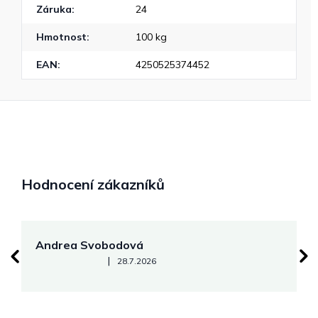
Záruka
:
24
Hmotnost
:
100 kg
EAN
:
4250525374452
Hodnocení zákazníků
Andrea Svobodová
M
Hodnocení obchodu je 5 z 5 hvězdiček.
|
28.7.2026