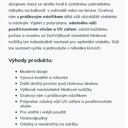
dizajnem, který se skvěle hodí k ostatnímu zahradnímu
nábytku na balkoně, v zahradě nebo na terase. Ocelový
rám
s práškovým nástřikem
dělá stůl obzvláště stabilním
a odolným. Výplet z polyratanu,
odolného vůči
povětrnostním vlivům a UV záření
, odolá každému
počasí a snadno se čistí.Výškově stavitelné hliníkové
nožičky lze individuálně nastavit pro optimální stabilitu. Stůl
lze sestavit rychle a jednoduše v několika krocích.
Výhody produktu:
Moderní dizajn
Vysoce kvalitní a robustní
Další úložný prostor pod stolovou deskou
Výškově nastavitelné hliníkové nožičky
Ocelový rám s práškovým nástřikem
Polyratan odolný vůči UV záření a povětrnostním
vlivům
Pro vnitřní i vnější použití
Vodoodpudivý
Odolný a nenáročný na údržbu