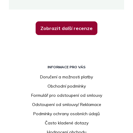
Zobrazit další recenze
Z
á
INFORMACE PRO VÁS
p
Doručení a možnosti platby
a
Obchodní podmínky
t
í
Formulář pro odstoupení od smlouvy
Odstoupení od smlouvy/ Reklamace
Podmínky ochrany osobních údajů
Často kladené dotazy
Hodnocení obchodu