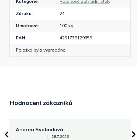
Kategorie
:
Ratanové zahradní stoly
Záruka
:
24
Hmotnost
:
100 kg
EAN
:
4251779129355
Položka byla vyprodána…
Hodnocení zákazníků
Andrea Svobodová
M
Hodnocení obchodu je 5 z 5 hvězdiček.
|
28.7.2026