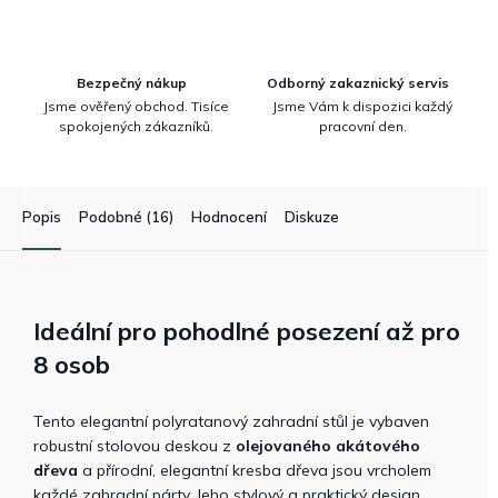
Bezpečný nákup
Odborný zakaznický servis
Jsme ověřený obchod. Tisíce
Jsme Vám k dispozici každý
spokojených zákazníků.
pracovní den.
Popis
Podobné (16)
Hodnocení
Diskuze
Ideální pro pohodlné posezení až pro
8 osob
Tento elegantní polyratanový zahradní stůl je vybaven
robustní stolovou deskou z
olejovaného akátového
dřeva
a přírodní, elegantní kresba dřeva jsou vrcholem
každé zahradní párty. Jeho stylový a praktický design