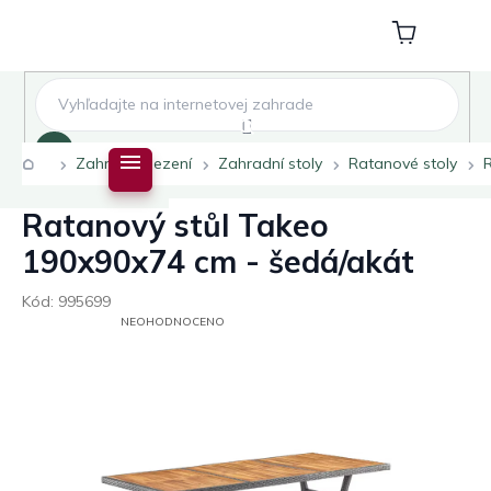
Přejít
na
Nákupní
obsah
košík
Hledat
Domů
Zahradní sezení
Zahradní stoly
Ratanové stoly
Ratanový stůl Takeo
190x90x74 cm - šedá/akát
Kód:
995699
PRŮMĚRNÉ
NEOHODNOCENO
HODNOCENÍ
PRODUKTU
JE
0,0
Z
5
HVĚZDIČEK.