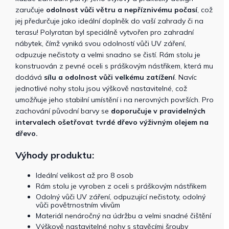
zaručuje
odolnost vůči větru a nepříznivému počasí
, což
jej předurčuje jako ideální doplněk do vaší zahrady či na
terasu! Polyratan byl speciálně vytvořen pro zahradní
nábytek, čímž vyniká svou odolností vůči UV záření,
odpuzuje nečistoty a velmi snadno se čistí. Rám stolu je
konstruován z pevné oceli s práškovým nástřikem, která mu
dodává
sílu a odolnost vůči velkému zatížení
. Navíc
jednotlivé nohy stolu jsou výškově nastavitelné, což
umožňuje jeho stabilní umístění i na nerovných površích. Pro
zachování původní barvy se
doporučuje v pravidelných
intervalech ošetřovat tvrdé dřevo výživným olejem na
dřevo.
Výhody produktu:
Ideální velikost až pro 8 osob
Rám stolu je vyroben z oceli s práškovým nástřikem
Odolný vůči UV záření, odpuzující nečistoty, odolný
vůči povětrnostním vlivům
Materiál nenáročný na údržbu a velmi snadné čištění
Výškově nastavitelné nohy s stavěcími šrouby