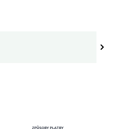
Darina 
 hvězdiček.
Hodnocen
ZPŮSOBY PLATBY