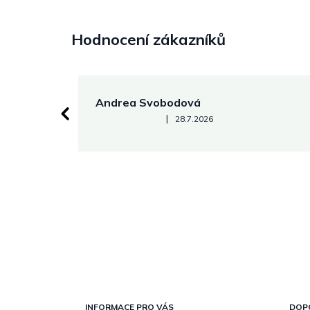
Hodnocení zákazníků
Andrea Svobodová
Hodnocení obchodu je 5 z 5 hvězdiček.
|
28.7.2026
Z
á
INFORMACE PRO VÁS
DOP