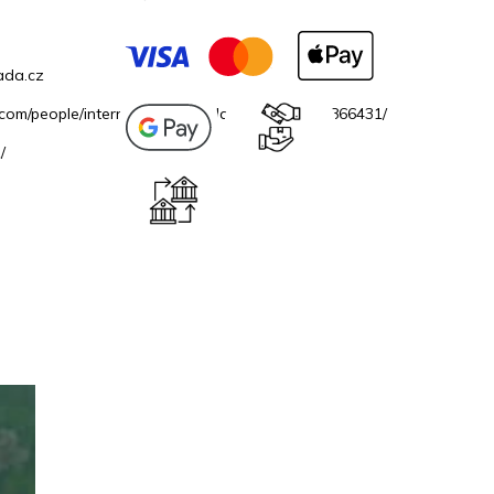
ada.cz
.com/people/internetovazahradacz/100069706866431/
/