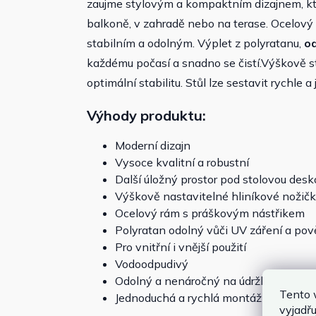
zaujme stylovým a kompaktním dizajnem, kt
balkoně, v zahradě nebo na terase. Ocelov
stabilním a odolným. Výplet z polyratanu,
od
každému počasí a snadno se čistí.Výškově st
optimální stabilitu. Stůl lze sestavit rychle 
Výhody produktu:
Moderní dizajn
Vysoce kvalitní a robustní
Další úložný prostor pod stolovou desk
Výškově nastavitelné hliníkové nožič
Ocelový rám s práškovým nástřikem
Polyratan odolný vůči UV záření a po
Pro vnitřní i vnější použití
Vodoodpudivý
Odolný a nenáročný na údržbu
Tento 
Jednoduchá a rychlá montáž
vyjadřu