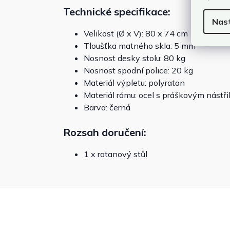
Technické specifikace:
Nas
Velikost (Ø x V): 80 x 74 cm
Tloušťka matného skla: 5 mm
Nosnost desky stolu: 80 kg
Nosnost spodní police: 20 kg
Materiál výpletu: polyratan
Materiál rámu: ocel s práškovým nástř
Barva: černá
Rozsah doručení:
1 x ratanový stůl