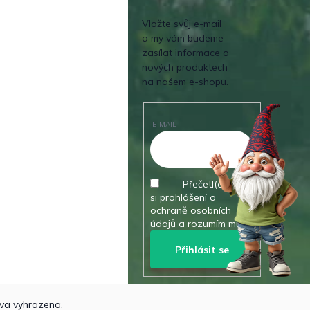
Vložte svůj e-mail
a my vám budeme
zasílat informace o
nových produktech
na našem e-shopu.
E-MAIL
Přečetl(a) jsem
si prohlášení o
ochraně osobních
údajů
a rozumím mu.
Přihlásit se
va vyhrazena.