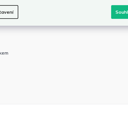
tavení
Souh
ikem