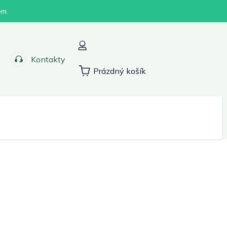
em.
Kontakty
Prázdný košík
Nákupní
košík
Sport