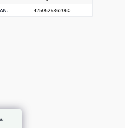
EAN
:
4250525362060
bu