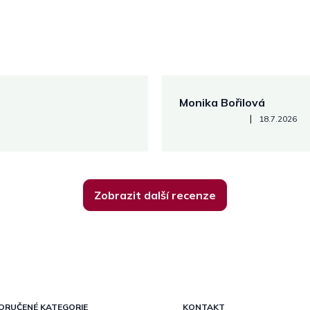
Monika Bořilová
Hodnocení obchodu je 5 z 5
|
18.7.2026
Zobrazit další recenze
ORUČENÉ KATEGORIE
KONTAKT