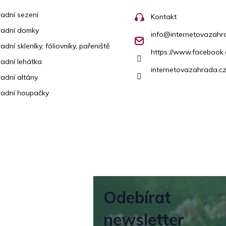
adní sezení
Kontakt
radní domky
info
@
internetovazahr
adní skleníky, fóliovníky, pařeniště
https://www.facebook
adní lehátka
internetovazahrada.cz
adní altány
adní houpačky
Odebírat
newsletter