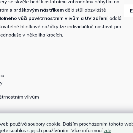
erý se skvěle hodí k ostatnímu zahradnímu nábytku na
ý rám
s práškovým nástřikem
dělá stůl obzvláště
olného vůči povětrnostním vlivům a UV záření
, odolá
avitelné hliníkové nožičky lze individuálně nastavit pro
a jednoduše v několika krocích.
ou
ky
větrnostním vlivům
web používá soubory cookie. Dalším procházením tohoto we
jete souhlas s jejich používáním.. Více informací
zde
.