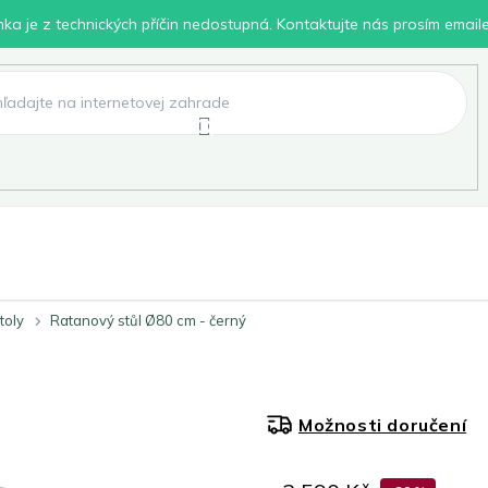
inka je z technických příčin nedostupná. Kontaktujte nás prosím email
lení
Chovatelské potřeby
Dílna
Pro děti
toly
Ratanový stůl Ø80 cm - černý
Možnosti doručení