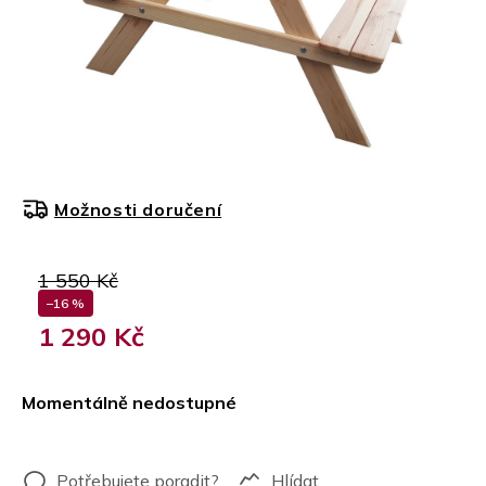
Možnosti doručení
1 550 Kč
–16 %
1 290 Kč
Měrná
cena:
Momentálně nedostupné
Hlídat