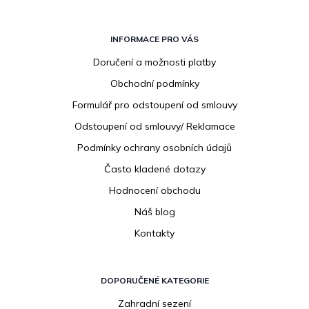
Z
á
INFORMACE PRO VÁS
p
Doručení a možnosti platby
a
Obchodní podmínky
t
í
Formulář pro odstoupení od smlouvy
Odstoupení od smlouvy/ Reklamace
Podmínky ochrany osobních údajů
Často kladené dotazy
Hodnocení obchodu
Náš blog
Kontakty
DOPORUČENÉ KATEGORIE
Zahradní sezení