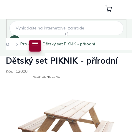
Přejít
na
Nákupní
obsah
košík
Hledat
Domů
Pro děti
Dětský set PIKNIK - přírodní
Dětský set PIKNIK - přírodní
Kód:
12000
PRŮMĚRNÉ
NEOHODNOCENO
HODNOCENÍ
PRODUKTU
JE
0,0
Z
5
HVĚZDIČEK.