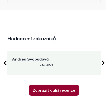
Hodnocení zákazníků
Andrea Svobodová
M
Hodnocení obchodu je 5 z 5 hvězdiček.
|
28.7.2026
Zobrazit další recenze