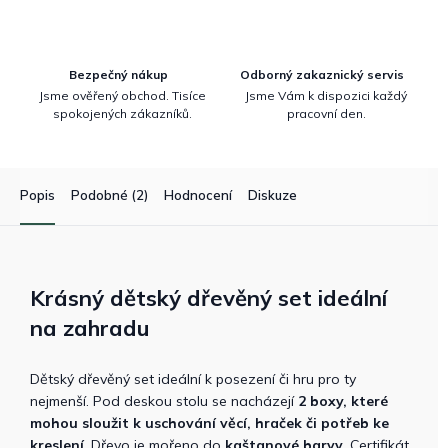
Bezpečný nákup
Odborný zakaznický servis
Jsme ověřený obchod. Tisíce
Jsme Vám k dispozici každý
spokojených zákazníků.
pracovní den.
Popis
Podobné (2)
Hodnocení
Diskuze
Krásný dětský dřevěný set ideální
na zahradu
Dětský dřevěný set ideální k posezení či hru pro ty
nejmenší. Pod deskou stolu se nacházejí
2 boxy, které
mohou sloužit k uschování věcí, hraček či potřeb ke
kreslení
. Dřevo je mořeno do
kaštanové barvy
. Certifikát