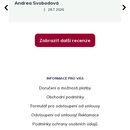
Andrea Svobodová
M
Hodnocení obchodu je 5 z 5 hvězdiček.
|
28.7.2026
Zobrazit další recenze
Z
á
INFORMACE PRO VÁS
p
Doručení a možnosti platby
a
Obchodní podmínky
t
í
Formulář pro odstoupení od smlouvy
Odstoupení od smlouvy/ Reklamace
Podmínky ochrany osobních údajů