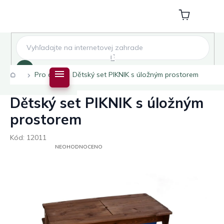
Přejít
na
Nákupní
obsah
košík
Hledat
Domů
Pro děti
Dětský set PIKNIK s úložným prostorem
Dětský set PIKNIK s úložným
prostorem
Kód:
12011
PRŮMĚRNÉ
NEOHODNOCENO
HODNOCENÍ
PRODUKTU
JE
0,0
Z
5
HVĚZDIČEK.