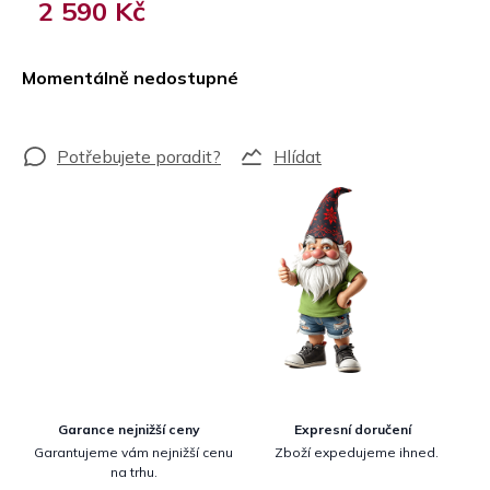
2 590 Kč
Měrná
cena:
Momentálně nedostupné
Hlídat
Garance nejnižší ceny
Expresní doručení
Garantujeme vám nejnižší cenu
Zboží expedujeme ihned.
na trhu.