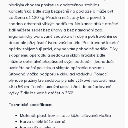
hladkým chodem poskytuje dodatečnou stabilitu.
Kancelářská židle stojí bezpečně na podlaze a může být
zatížena až 120 kg. Prach a nečistoty lze z povrchů
snadno odstranit vlhkým hadříkem. Na kancelářské otočné
židli můžete sedět bez únavy a bez namáhání zad.
Ergonomicky tvarované sedátko s hrubým polstrováním se
dokonale přizpůsobí tvaru vašeho těla. Polstrované loketní
opěrky zpříjemňují práci, aby se vám pohodlně sedělo. Díky
sklopnému opěradlu a sedáku si sklon hráčské židle
můžete optimálně přizpůsobit svým potřebám. Jednoduše
uvolněte boční pojistku a sklopte opěradlo dozadu.
Síťovaná vložka podporuje cirkulaci vzduchu. Pomocí
plynové pružiny lze sedátko plynule výškově nastavit mezi
46 a 56 cm. To vám umožní umístit židli do požadované
výšky. Židle lze volně otáčet o 360°.
Technické specifikace:
Materiál: plast, kov, imitace kůže, síťovaná vložka
Barva umělé kůže: černá
Barva síťky: zelená