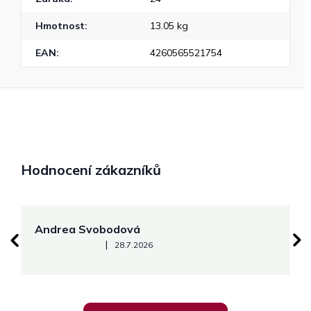
Hmotnost
:
13.05 kg
EAN
:
4260565521754
Hodnocení zákazníků
Andrea Svobodová
M
Hodnocení obchodu je 5 z 5 hvězdiček.
|
28.7.2026