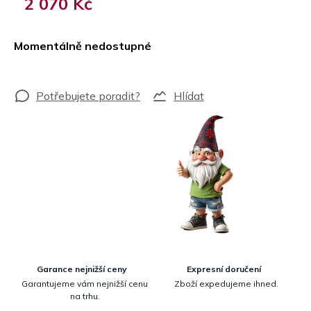
2 070 Kč
Měrná
cena:
Momentálně nedostupné
Hlídat
Garance nejnižší ceny
Expresní doručení
Garantujeme vám nejnižší cenu
Zboží expedujeme ihned.
na trhu.