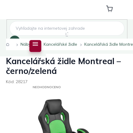
Přejít
na
Nákupní
obsah
košík
Hledat
Domů
Nábytek
Kancelářské židle
Kancelářská židle Montre
Kancelářská židle Montreal –
černo/zelená
Kód:
28217
PRŮMĚRNÉ
NEOHODNOCENO
HODNOCENÍ
PRODUKTU
JE
0,0
Z
5
HVĚZDIČEK.