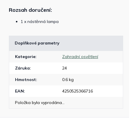
Rozsah doručení:
1 x nástěnná lampa
Doplňkové parametry
Kategorie
:
Zahradní osvětlení
Záruka
:
24
Hmotnost
:
0.6 kg
EAN
:
4250525366716
Položka byla vyprodána…