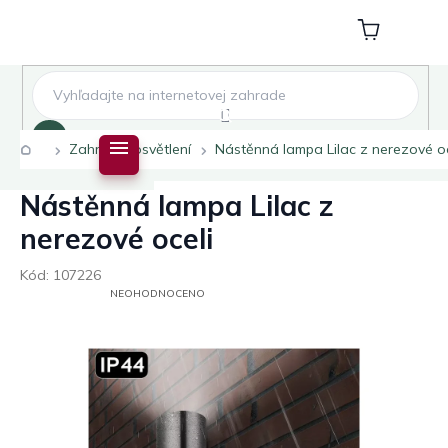
Přejít
na
Nákupní
obsah
košík
Hledat
Domů
Zahradní osvětlení
Nástěnná lampa Lilac z nerezové oc
Nástěnná lampa Lilac z
nerezové oceli
Kód:
107226
PRŮMĚRNÉ
NEOHODNOCENO
HODNOCENÍ
PRODUKTU
JE
0,0
Z
5
HVĚZDIČEK.