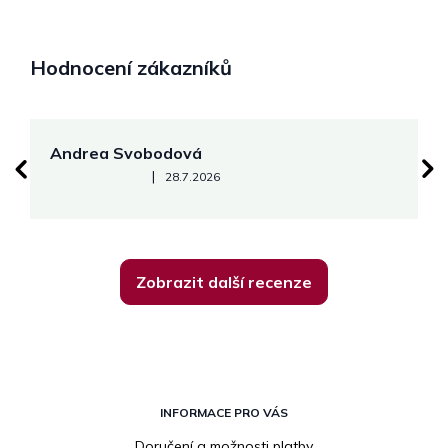
Hodnocení zákazníků
Andrea Svobodová
M
Hodnocení obchodu je 5 z 5 hvězdiček.
|
28.7.2026
Zobrazit další recenze
Z
á
INFORMACE PRO VÁS
p
Doručení a možnosti platby