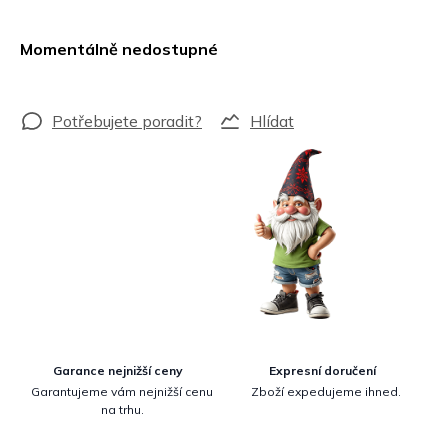
Měrná
cena:
Momentálně nedostupné
Hlídat
Garance nejnižší ceny
Expresní doručení
Garantujeme vám nejnižší cenu
Zboží expedujeme ihned.
na trhu.