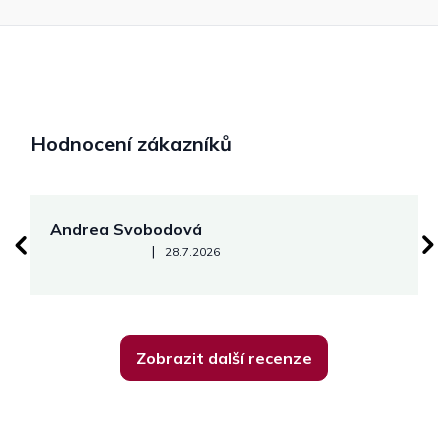
Hodnocení zákazníků
Andrea Svobodová
M
Hodnocení obchodu je 5 z 5 hvězdiček.
|
28.7.2026
Zobrazit další recenze