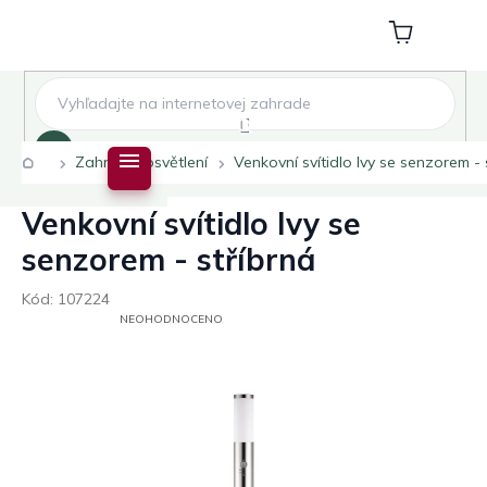
Přejít
na
Nákupní
obsah
košík
Hledat
Domů
Zahradní osvětlení
Venkovní svítidlo Ivy se senzorem - 
Venkovní svítidlo Ivy se
senzorem - stříbrná
Kód:
107224
PRŮMĚRNÉ
NEOHODNOCENO
HODNOCENÍ
PRODUKTU
JE
0,0
Z
5
HVĚZDIČEK.