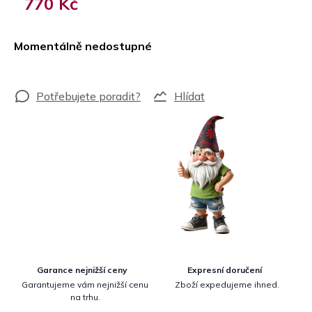
770 Kč
Měrná
cena:
Momentálně nedostupné
Hlídat
Garance nejnižší ceny
Expresní doručení
Garantujeme vám nejnižší cenu
Zboží expedujeme ihned.
na trhu.