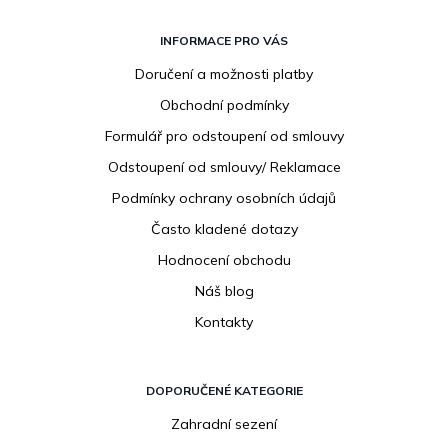
Z
á
INFORMACE PRO VÁS
p
Doručení a možnosti platby
a
Obchodní podmínky
t
í
Formulář pro odstoupení od smlouvy
Odstoupení od smlouvy/ Reklamace
Podmínky ochrany osobních údajů
Často kladené dotazy
Hodnocení obchodu
Náš blog
Kontakty
DOPORUČENÉ KATEGORIE
Zahradní sezení