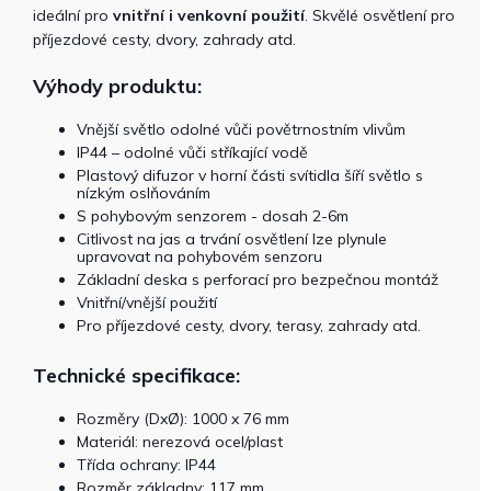
ideální pro
vnitřní i venkovní použití
. Skvělé osvětlení pro
příjezdové cesty, dvory, zahrady atd.
Výhody produktu:
Vnější světlo odolné vůči povětrnostním vlivům
IP44 – odolné vůči stříkající vodě
Plastový difuzor v horní části svítidla šíří světlo s
nízkým oslňováním
S pohybovým senzorem - dosah 2-6m
Citlivost na jas a trvání osvětlení lze plynule
upravovat na pohybovém senzoru
Základní deska s perforací pro bezpečnou montáž
Vnitřní/vnější použití
Pro příjezdové cesty, dvory, terasy, zahrady atd.
Technické specifikace:
Rozměry (DxØ): 1000 x 76 mm
Materiál: nerezová ocel/plast
Třída ochrany: IP44
Rozměr základny: 117 mm