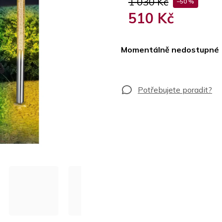
1 030 Kč
–50 %
510 Kč
Měrná
cena:
Momentálně nedostupné