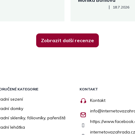
Monika Bořilová
Hodnocení obchodu je 5 z 5
|
18.7.2026
Zobrazit další recenze
ORUČENÉ KATEGORIE
KONTAKT
adní sezení
Kontakt
radní domky
info
@
internetovazahr
adní skleníky, fóliovníky, pařeniště
https://www.facebook
adní lehátka
internetovazahrada.cz