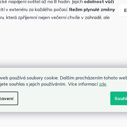
ické napájení světel až na 8 hodin. Jejich
odolnost vůči
tí v exteriéru za každého počasí.
Režim plynulé změny
, která zpříjemní nejen večerní chvíle v zahradě, ale
web používá soubory cookie. Dalším procházením tohoto we
jete souhlas s jejich používáním.. Více informací
zde
.
tavení
Souh