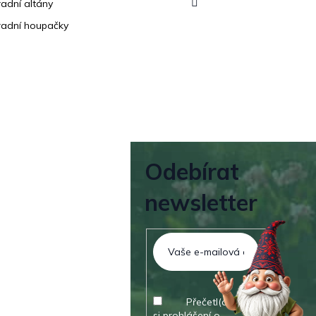
adní altány
adní houpačky
Odebírat
newsletter
Přečetl(a) jsem
si prohlášení o