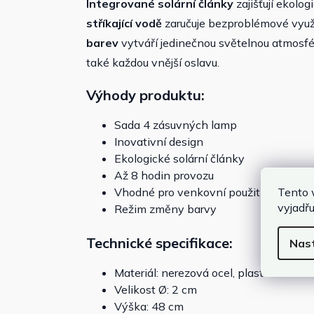
Integrované solární články
zajišťují ekolog
stříkající vodě
zaručuje bezproblémové využi
barev
vytváří jedinečnou světelnou atmosféru
také každou vnější oslavu.
Výhody produktu:
Sada 4 zásuvných lamp
Inovativní design
Ekologické solární články
Až 8 hodin provozu
Tento 
Vhodné pro venkovní použití
vyjadřu
Režim změny barvy
Technické specifikace:
Nas
Materiál: nerezová ocel, plast
Velikost Ø: 2 cm
Výška: 48 cm