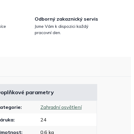
Odborný zakaznický servis
íce
Jsme Vám k dispozici každý
pracovní den.
oplňkové parametry
ategorie
:
Zahradní osvětlení
áruka
:
24
Hmotnost
:
0.6 kg