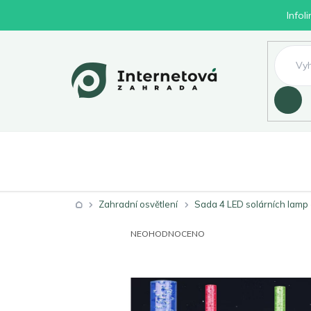
Přejít
Infol
na
obsah
Hledat
Nábytek
Byd
Zahrada
Domů
Zahradní osvětlení
Sada 4 LED solárních lamp
PRŮMĚRNÉ
NEOHODNOCENO
HODNOCENÍ
PRODUKTU
JE
0,0
Z
5
HVĚZDIČEK.