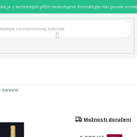
inka je z technických příčin nedostupná. Kontaktujte nás prosím email
lení
Chovatelské potřeby
Dílna
Pro děti
 - barevné
Možnosti doručení