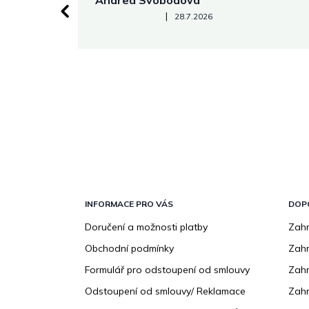
Andrea Svobodová
Hodnocení obchodu je 5 z 5 hvězdiček.
|
28.7.2026
Z
á
p
INFORMACE PRO VÁS
DOP
a
Doručení a možnosti platby
Zahr
t
Obchodní podmínky
Zah
í
Formulář pro odstoupení od smlouvy
Zahr
Odstoupení od smlouvy/ Reklamace
Zahr