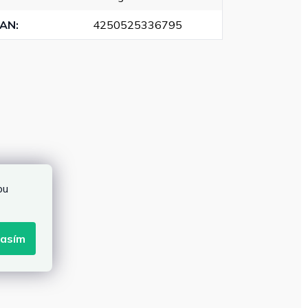
EAN
:
4250525336795
bu
lasím