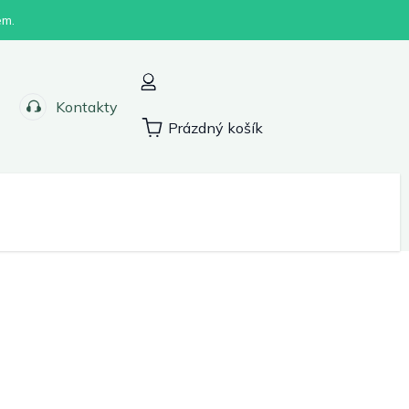
em.
Kontakty
Prázdný košík
Nákupní
košík
Sport