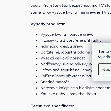
oporu. Pro ještě větší bezpečnost má TV stol
stěně. Díky vysoce kvalitnímu dřevu je TV s
Výhody produktu:
Vysoce kvalitní borové dřevo
4 zásuvky a 2 otevřené přihrádky
Jedinečná kresba dřeva
Tento 
Udržitelné, robustní, odolné a nenároč
vyjadřu
Vysoká celková nosnost
Nadčasový, skandinávský nádech
Nas
Frézované zapuštěné úchyty
Zařízení proti převrácení na zadní stra
Snadná montáž
Nerezové kolejnice s hladkým chodem
Kónické nohy z pravého dřeva
Technické specifikace: