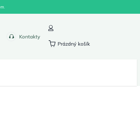
em.
Kontakty
Prázdný košík
Nákupní
košík
Sport