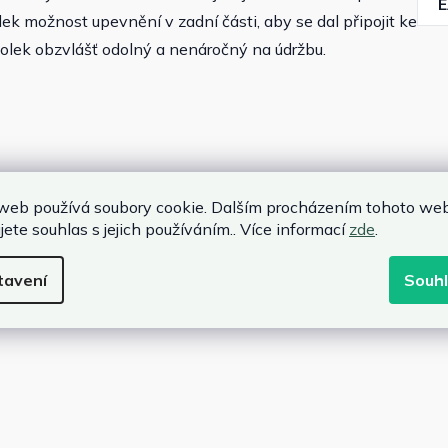
ek možnost upevnění v zadní části, aby se dal připojit ke
tolek obzvlášť odolný a nenáročný na údržbu.
web používá soubory cookie. Dalším procházením tohoto we
né na údržbu
jete souhlas s jejich používáním.. Více informací
zde
.
tavení
Souh
ně