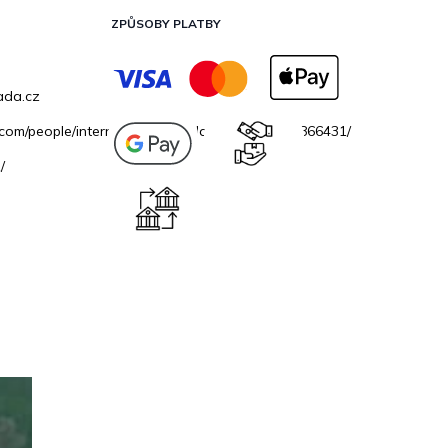
ZPŮSOBY PLATBY
ada.cz
.com/people/internetovazahradacz/100069706866431/
/