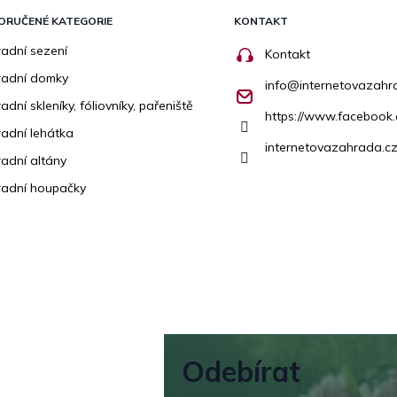
ORUČENÉ KATEGORIE
KONTAKT
adní sezení
Kontakt
radní domky
info
@
internetovazahr
adní skleníky, fóliovníky, pařeniště
https://www.facebook
adní lehátka
internetovazahrada.cz
adní altány
adní houpačky
Odebírat