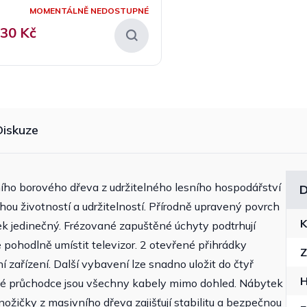
MOMENTÁLNĚ NEDOSTUPNÉ
630 Kč
Diskuze
ního borového dřeva z udržitelného lesního hospodářství
D
hou životností a udržitelností. Přírodně upravený povrch
K
ek jedinečný. Frézované zapuštěné úchyty podtrhují
 pohodlně umístit televizor. 2 otevřené přihrádky
Z
ní zařízení. Další vybavení lze snadno uložit do čtyř
vé průchodce jsou všechny kabely mimo dohled. Nábytek
nožičky z masivního dřeva zajišťují stabilitu a bezpečnou