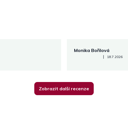
Monika Bořilová
Hodnocení obchodu je 5 z 5
|
18.7.2026
Zobrazit další recenze