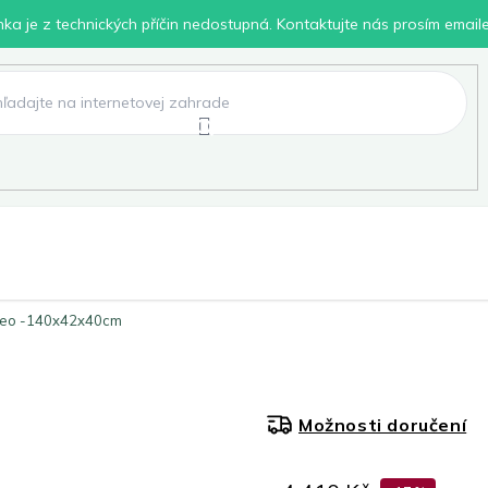
inka je z technických příčin nedostupná. Kontaktujte nás prosím email
lení
Chovatelské potřeby
Dílna
Pro děti
rneo -140x42x40cm
Možnosti doručení