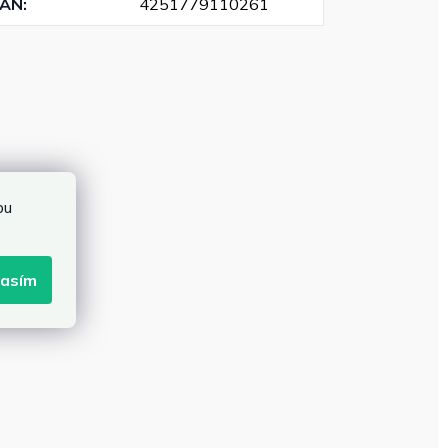
EAN
:
4251779110261
bu
lasím