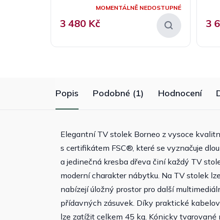
MOMENTÁLNĚ NEDOSTUPNÉ
3 480 Kč
3 
Popis
Podobné (1)
Hodnocení
Elegantní TV stolek Borneo z vysoce kvalit
s certifikátem FSC®, které se vyznačuje dlou
a jedinečná kresba dřeva činí každý TV stol
moderní charakter nábytku. Na TV stolek lze
nabízejí úložný prostor pro další multimediál
přídavných zásuvek. Díky praktické kabelo
lze zatížit celkem 45 kg. Kónicky tvarované 