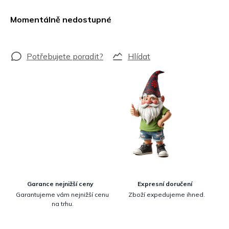
Měrná
cena:
Momentálně nedostupné
Hlídat
Garance nejnižší ceny
Expresní doručení
Garantujeme vám nejnižší cenu
Zboží expedujeme ihned.
na trhu.