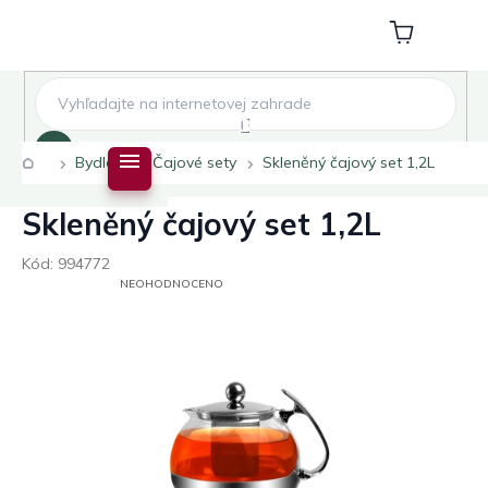
Přejít
na
Nákupní
obsah
košík
Hledat
Domů
Bydlení
Čajové sety
Skleněný čajový set 1,2L
Skleněný čajový set 1,2L
Kód:
994772
PRŮMĚRNÉ
NEOHODNOCENO
HODNOCENÍ
PRODUKTU
JE
0,0
Z
5
HVĚZDIČEK.