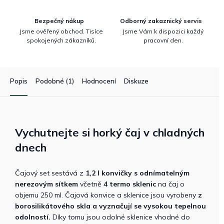
Bezpečný nákup
Odborný zakaznický servis
Jsme ověřený obchod. Tisíce
Jsme Vám k dispozici každý
spokojených zákazníků.
pracovní den.
Popis
Podobné (1)
Hodnocení
Diskuze
Vychutnejte si horký čaj v chladných
dnech
Čajový set sestává z
1,2 l konvičky s odnímatelným
nerezovým sítkem
včetně
4 termo sklenic
na čaj o
objemu 250 ml. Čajová konvice a sklenice jsou vyrobeny
z
borosilikátového skla a vyznačují se vysokou tepelnou
odolností.
Díky tomu jsou odolné sklenice vhodné do