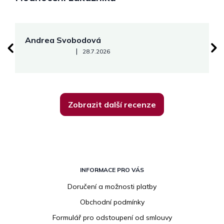
Andrea Svobodová
M
Hodnocení obchodu je 5 z 5 hvězdiček.
|
28.7.2026
Zobrazit další recenze
Z
á
INFORMACE PRO VÁS
p
Doručení a možnosti platby
a
Obchodní podmínky
t
í
Formulář pro odstoupení od smlouvy