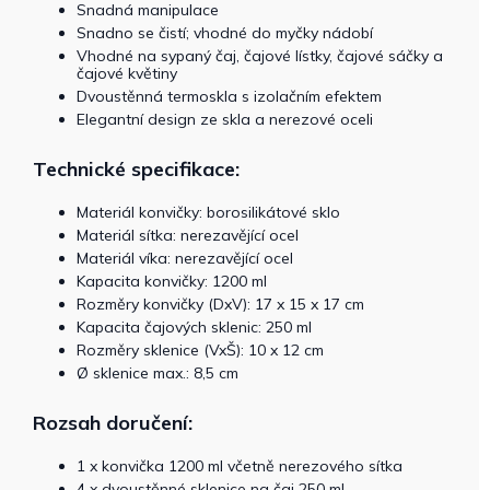
Snadná manipulace
Snadno se čistí; vhodné do myčky nádobí
Vhodné na sypaný čaj, čajové lístky, čajové sáčky a
čajové květiny
Dvoustěnná termoskla s izolačním efektem
Elegantní design ze skla a nerezové oceli
Technické specifikace:
Materiál konvičky: borosilikátové sklo
Materiál sítka: nerezavějící ocel
Materiál víka: nerezavějící ocel
Kapacita konvičky: 1200 ml
Rozměry konvičky (DxV): 17 x 15 x 17 cm
Kapacita čajových sklenic: 250 ml
Rozměry sklenice (VxŠ): 10 x 12 cm
Ø sklenice max.: 8,5 cm
Rozsah doručení:
1 x konvička 1200 ml včetně nerezového sítka
4 x dvoustěnné sklenice na čaj 250 ml