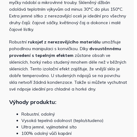
myčky nádobí a mikrovlnné trouby. Skleněný džbán
odolává teplotním výkyvům od minus 30°C do plus 150°C.
Extra jemné sítko z nerezavějící oceli je ideální pro všechny
druhy čajů: čajové sáčky, květinový čaj a dokonce i malé
čajové lístky.
Robustní
rukojeť z nerezavějícího materiálu
umožňuje
pohodlnou manipulaci s konvičkou. Díky
dvoustěnnému
provedení s tepelným efektem
zůstane obsah ve
sklenicích, horký nebo studený mnohem déle než v běžných
sklenicích. Tento izolační efekt zajišťuje, že vnější sklo je
dobře temperováno. U studených nápojů se na povrchu
skla netvoří žádná kondenzace. Takže si můžete vychutnat
své nápoje ideální pro chladné a horké dny.
Výhody produktu:
Robustní, odolný
Vysoká tepelná odolnost (teplo/studeno)
Ultra jemné, vyjímatelné síto
100% odolný vůči kapání