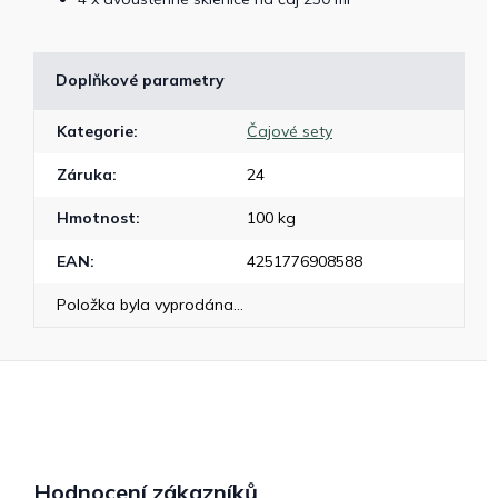
Doplňkové parametry
Kategorie
:
Čajové sety
Záruka
:
24
Hmotnost
:
100 kg
EAN
:
4251776908588
Položka byla vyprodána…
Hodnocení zákazníků