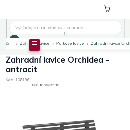
Přejít
na
Nákupní
obsah
košík
Hledat
Domů
Zahradní lavice
Parkové lavice
Zahradní lavice Orch
Zahradní lavice Orchidea -
antracit
Kód:
108196
PRŮMĚRNÉ
NEOHODNOCENO
HODNOCENÍ
PRODUKTU
JE
0,0
Z
5
HVĚZDIČEK.