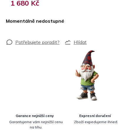
1 680 Kč
Měrná
cena:
Momentálně nedostupné
Hlídat
Garance nejnižší ceny
Expresní doručení
Garantujeme vám nejnižší cenu
Zboží expedujeme ihned.
na trhu.