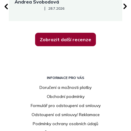
Andrea Svobodová
M
Hodnocení obchodu je 5 z 5 hvězdiček.
|
28.7.2026
Zobrazit další recenze
Z
á
INFORMACE PRO VÁS
p
Doručení a možnosti platby
a
Obchodní podmínky
t
í
Formulář pro odstoupení od smlouvy
Odstoupení od smlouvy/ Reklamace
Podmínky ochrany osobních údajů