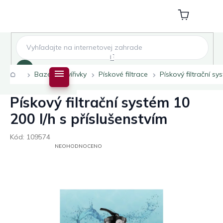
Přejít
na
Nákupní
obsah
košík
Hledat
Domů
Bazény a vířivky
Pískové filtrace
Pískový filtrační sy
Pískový filtrační systém 10
200 l/h s příslušenstvím
Kód:
109574
PRŮMĚRNÉ
NEOHODNOCENO
HODNOCENÍ
PRODUKTU
JE
0,0
Z
5
HVĚZDIČEK.