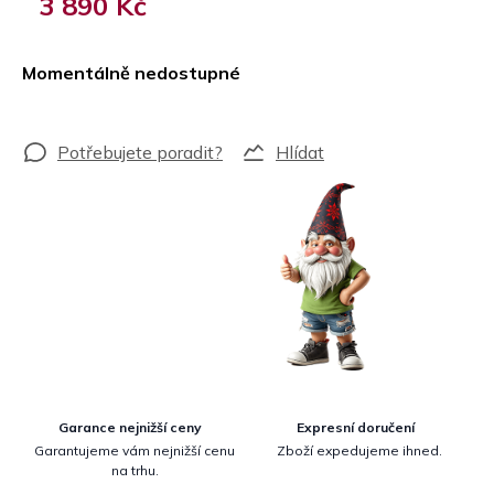
3 890 Kč
Měrná
cena:
Momentálně nedostupné
Hlídat
Garance nejnižší ceny
Expresní doručení
Garantujeme vám nejnižší cenu
Zboží expedujeme ihned.
na trhu.