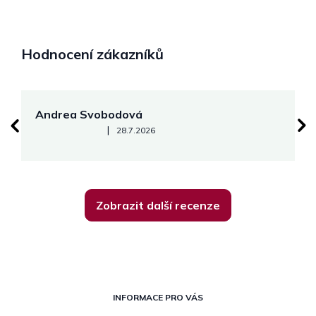
Hodnocení zákazníků
Andrea Svobodová
M
Hodnocení obchodu je 5 z 5 hvězdiček.
|
28.7.2026
Zobrazit další recenze
Z
á
INFORMACE PRO VÁS
p