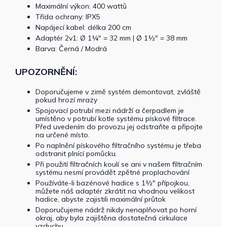
Maximální výkon: 400 wattů
Třída ochrany: IPX5
Napájecí kabel: délka 200 cm
Adaptér 2v1: Ø 1¼" = 32 mm | Ø 1½" = 38 mm
Barva: Černá / Modrá
UPOZORNĚNÍ:
Doporučujeme v zimě systém demontovat, zvláště
pokud hrozí mrazy
Spojovací potrubí mezi nádrží a čerpadlem je
umístěno v potrubí kotle systému pískové filtrace.
Před uvedením do provozu jej odstraňte a připojte
na určené místo.
Po naplnění pískového filtračního systému je třeba
odstranit plnící pomůcku.
Při použití filtračních koulí se ani v našem filtračním
systému nesmí provádět zpětné proplachování
Používáte-li bazénové hadice s 1½" přípojkou,
můžete náš adaptér zkrátit na vhodnou velikost
hadice, abyste zajistili maximální průtok
Doporučujeme nádrž nikdy nenaplňovat po horní
okraj, aby byla zajištěna dostatečná cirkulace
vzduchu