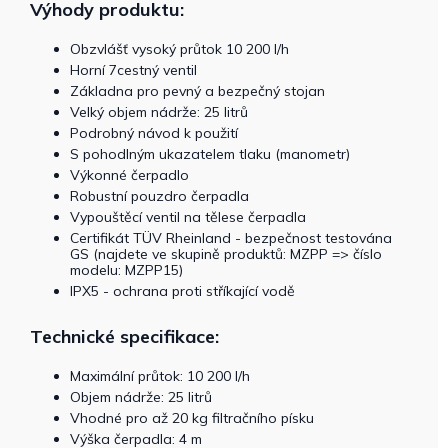
Výhody produktu:
Obzvlášť vysoký průtok 10 200 l/h
Horní 7cestný ventil
Základna pro pevný a bezpečný stojan
Velký objem nádrže: 25 litrů
Podrobný návod k použití
S pohodlným ukazatelem tlaku (manometr)
Výkonné čerpadlo
Robustní pouzdro čerpadla
Vypouštěcí ventil na tělese čerpadla
Certifikát TÜV Rheinland - bezpečnost testována
GS (najdete ve skupině produktů: MZPP => číslo
modelu: MZPP15)
IPX5 - ochrana proti stříkající vodě
Technické specifikace:
Maximální průtok: 10 200 l/h
Objem nádrže: 25 litrů
Vhodné pro až 20 kg filtračního písku
Výška čerpadla: 4 m