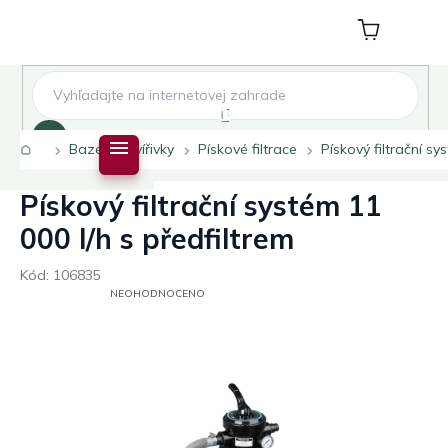
Přejít
na
Nákupní
obsah
košík
Hledat
Domů
Bazény a vířivky
Pískové filtrace
Pískový filtrační sy
Pískový filtrační systém 11
000 l/h s předfiltrem
Kód:
106835
PRŮMĚRNÉ
NEOHODNOCENO
HODNOCENÍ
PRODUKTU
JE
0,0
Z
5
HVĚZDIČEK.