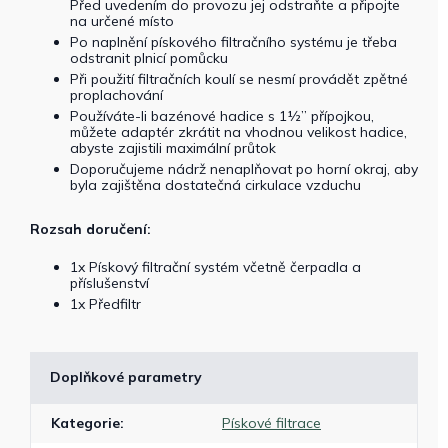
Před uvedením do provozu jej odstraňte a připojte
na určené místo
Po naplnění pískového filtračního systému je třeba
odstranit plnicí pomůcku
Při použití filtračních koulí se nesmí provádět zpětné
proplachování
Používáte-li bazénové hadice s 1½” přípojkou,
můžete adaptér zkrátit na vhodnou velikost hadice,
abyste zajistili maximální průtok
Doporučujeme nádrž nenaplňovat po horní okraj, aby
byla zajištěna dostatečná cirkulace vzduchu
Rozsah doručení:
1x Pískový filtrační systém včetně čerpadla a
příslušenství
1x Předfiltr
Doplňkové parametry
Kategorie
:
Pískové filtrace