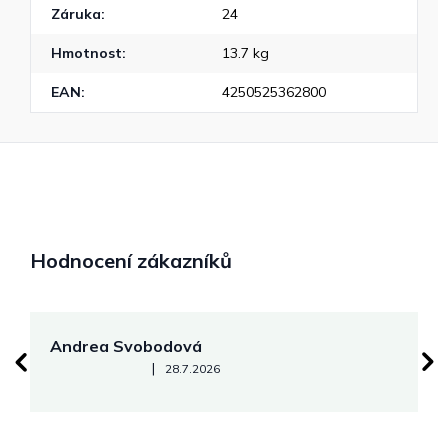
Záruka
:
24
Hmotnost
:
13.7 kg
EAN
:
4250525362800
Hodnocení zákazníků
Andrea Svobodová
M
Hodnocení obchodu je 5 z 5 hvězdiček.
|
28.7.2026