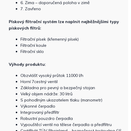
6. Zima – doporučená poloha v zimě
7. Zavřeno
Pískový filtrační systém lze naplnit nejběžnějšími typy
pískových filtrů:
Filtrační písek (křemenný písek)
Filtrační koule
Filtrační sklo
Výhody produktu:
Obzvlášť vysoký průtok 11000 l/h
Horní 7cestný ventil
Základna pro pevný a bezpečný stojan
Velký objem nádrže: 30 litrů
S pohodlným ukazatelem tlaku (manometr)
Výkonné čerpadlo
Integrovaný předfiltr
Robustní pouzdro čerpadla
Vypouštěcí ventil na tělese čerpadla a předfiltru
Certifikát TÜV Rheinland – bezpečnost testována GS