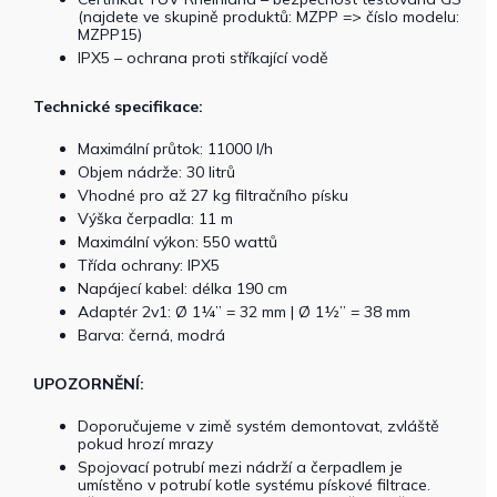
(najdete ve skupině produktů: MZPP => číslo modelu:
MZPP15)
IPX5 – ochrana proti stříkající vodě
Technické specifikace:
Maximální průtok: 11000 l/h
Objem nádrže: 30 litrů
Vhodné pro až 27 kg filtračního písku
Výška čerpadla: 11 m
Maximální výkon: 550 wattů
Třída ochrany: IPX5
Napájecí kabel: délka 190 cm
Adaptér 2v1: Ø 1¼” = 32 mm | Ø 1½” = 38 mm
Barva: černá, modrá
UPOZORNĚNÍ:
Doporučujeme v zimě systém demontovat, zvláště
pokud hrozí mrazy
Spojovací potrubí mezi nádrží a čerpadlem je
umístěno v potrubí kotle systému pískové filtrace.