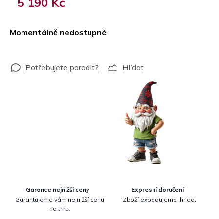
5 190 Kč
Měrná
cena:
Momentálně nedostupné
Hlídat
Garance nejnižší ceny
Expresní doručení
Garantujeme vám nejnižší cenu
Zboží expedujeme ihned.
na trhu.