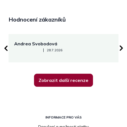
Hodnocení zákazníků
Andrea Svobodová
M
Hodnocení obchodu je 5 z 5 hvězdiček.
|
28.7.2026
Zobrazit další recenze
Z
á
INFORMACE PRO VÁS
p
Doručení a možnosti platby