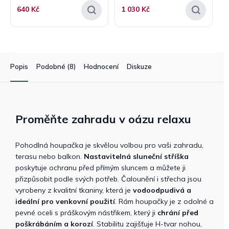
640 Kč
1 030 Kč
Popis
Podobné (8)
Hodnocení
Diskuze
Proměňte zahradu v oázu relaxu
Pohodlná houpačka je skvělou volbou pro vaši zahradu,
terasu nebo balkon.
Nastavitelná sluneční stříška
poskytuje ochranu před přímým sluncem a můžete ji
přizpůsobit podle svých potřeb. Čalounění i střecha jsou
vyrobeny z kvalitní tkaniny, která je
vodoodpudivá a
ideální pro venkovní použití
. Rám houpačky je z odolné a
pevné oceli s práškovým nástřikem, který ji
chrání před
poškrábáním a korozí
. Stabilitu zajišťuje H-tvar nohou,