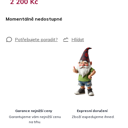
2 200 Kč
Měrná
cena:
Momentálně nedostupné
Hlídat
Garance nejnižší ceny
Expresní doručení
Garantujeme vám nejnižší cenu
Zboží expedujeme ihned.
na trhu.