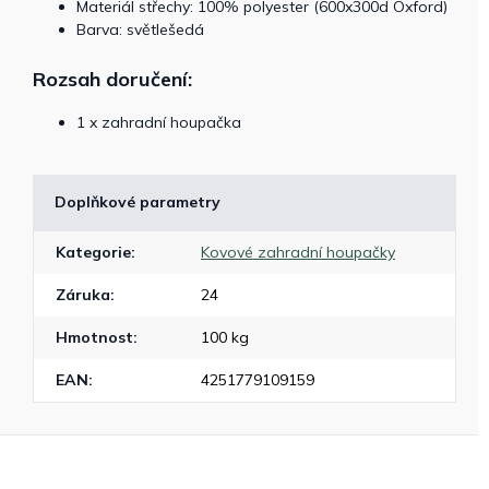
Materiál střechy: 100% polyester (600x300d Oxford)
Barva: světlešedá
Rozsah doručení:
1 x zahradní houpačka
Doplňkové parametry
Kategorie
:
Kovové zahradní houpačky
Záruka
:
24
Hmotnost
:
100 kg
EAN
:
4251779109159