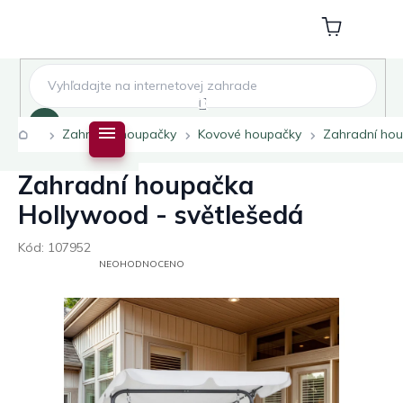
Přejít
na
Nákupní
obsah
košík
Hledat
Domů
Zahradní houpačky
Kovové houpačky
Zahradní hou
Zahradní houpačka
Hollywood - světlešedá
Kód:
107952
PRŮMĚRNÉ
NEOHODNOCENO
HODNOCENÍ
PRODUKTU
JE
0,0
Z
5
HVĚZDIČEK.