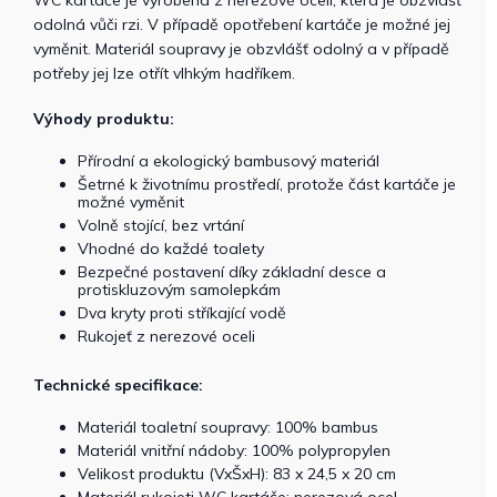
odolná vůči rzi. V případě opotřebení kartáče je možné jej
vyměnit. Materiál soupravy je obzvlášť odolný a v případě
potřeby jej lze otřít vlhkým hadříkem.
Výhody produktu:
Přírodní a ekologický bambusový materiál
Šetrné k životnímu prostředí, protože část kartáče je
možné vyměnit
Volně stojící, bez vrtání
Vhodné do každé toalety
Bezpečné postavení díky základní desce a
protiskluzovým samolepkám
Dva kryty proti stříkající vodě
Rukojeť z nerezové oceli
Technické specifikace:
Materiál toaletní soupravy: 100% bambus
Materiál vnitřní nádoby: 100% polypropylen
Velikost produktu (VxŠxH): 83 x 24,5 x 20 cm
Materiál rukojeti WC kartáče: nerezová ocel