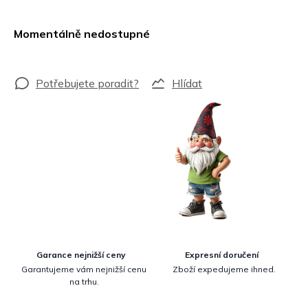
Měrná
cena:
Momentálně nedostupné
Hlídat
Garance nejnižší ceny
Expresní doručení
Garantujeme vám nejnižší cenu
Zboží expedujeme ihned.
na trhu.