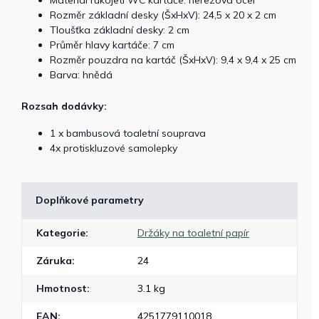
Rozměr základní desky (ŠxHxV): 24,5 x 20 x 2 cm
Tloušťka základní desky: 2 cm
Průměr hlavy kartáče: 7 cm
Rozměr pouzdra na kartáč (ŠxHxV): 9,4 x 9,4 x 25 cm
Barva: hnědá
Rozsah dodávky:
1 x bambusová toaletní souprava
4x protiskluzové samolepky
Doplňkové parametry
Kategorie
:
Držáky na toaletní papír
Záruka
:
24
Hmotnost
:
3.1 kg
EAN
:
4251779110018