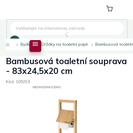
Přejít
na
Nákupní
obsah
košík
Hledat
Domů
Bydlení
Držáky na toaletní papír
Bambusová toaletn
Bambusová toaletní souprava
- 83x24,5x20 cm
Kód:
109259
PRŮMĚRNÉ
NEOHODNOCENO
HODNOCENÍ
PRODUKTU
JE
0,0
Z
5
HVĚZDIČEK.