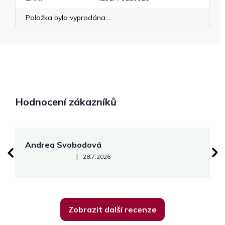
Položka byla vyprodána…
Hodnocení zákazníků
Andrea Svobodová
M
Hodnocení obchodu je 5 z 5 hvězdiček.
|
28.7.2026
Zobrazit další recenze