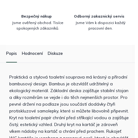
Bezpečný nákup
Odborný zakaznický servis
Jsme ověřený obchod. Tisíce
Jsme Vám k dispozici každý
spokojených zákazníků.
pracovní den.
Popis
Hodnocení
Diskuze
Praktická a stylová toaletní souprava má krásný a přírodní
bambusový design. Bambus je obzvlášť udržitelný a
ekologický materiál. Základní deska zajišťuje stabilní stojan
a díky rozměrům se vejde i do těch nejmenších prostor. Pro
pevné držení na podlaze jsou součástí dodávky čtyři
protiskluzové samolepky, které si můžete libovolně připevnit.
Kryt na toaletní papír chrání před stříkající vodou a zajišťuje
čistý, estetický vzhled. Druhý kryt na kartáč je zároveň
víkem nádoby na kartáč a chrání před prachem. Rukojeť
WC kartáče je vyrobena z nerezové oceli, která je obzvlášť