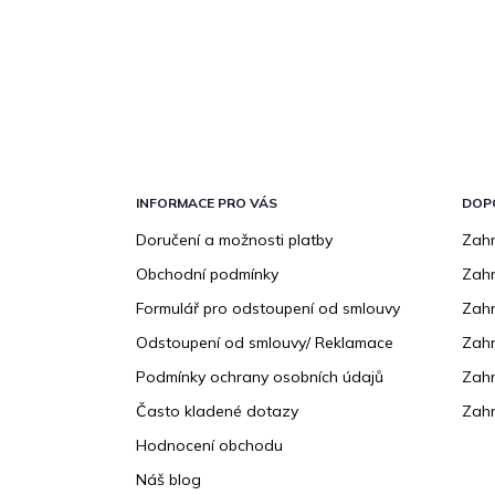
Z
á
p
INFORMACE PRO VÁS
DOP
a
Doručení a možnosti platby
Zahr
t
Obchodní podmínky
Zah
í
Formulář pro odstoupení od smlouvy
Zahr
Odstoupení od smlouvy/ Reklamace
Zahr
Podmínky ochrany osobních údajů
Zahr
Často kladené dotazy
Zahr
Hodnocení obchodu
Náš blog