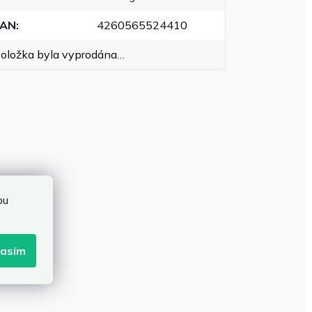
EAN
:
4260565524410
oložka byla vyprodána…
bu
lasím