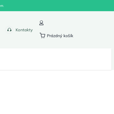
em.
Kontakty
Prázdný košík
Nákupní
košík
Sport