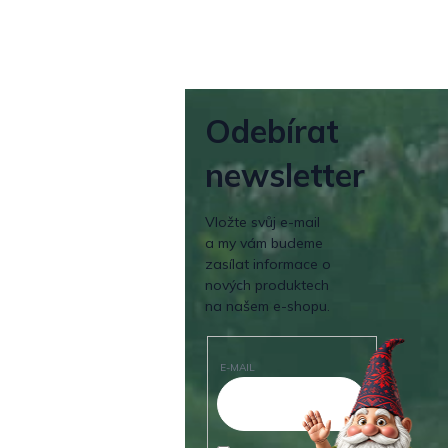
Odebírat
newsletter
Vložte svůj e-mail
a my vám budeme
zasílat informace o
nových produktech
na našem e-shopu.
E-MAIL