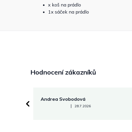
x koš na prádlo
1x sáček na prádlo
Hodnocení zákazníků
Andrea Svobodová
Hodnocení obchodu je 5 z 5 hvězdiček.
|
28.7.2026