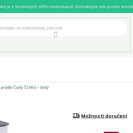
inka je z technických příčin nedostupná. Kontaktujte nás prosím email
lení
Chovatelské potřeby
Dílna
Pro děti
rádlo Curly 72 litrů – šedý
Možnosti doručení