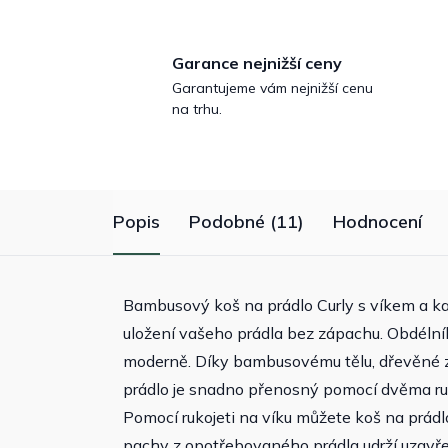
Garance nejnižší ceny
Garantujeme vám nejnižší cenu
na trhu.
Popis
Podobné (11)
Hodnocení
Bambusový koš na prádlo Curly s víkem a kap
uložení vašeho prádla bez zápachu. Obdéln
moderně. Díky bambusovému tělu, dřevěné zá
prádlo je snadno přenosný pomocí dvěma ruk
Pomocí rukojeti na víku můžete koš na prádl
pachy z opotřebovaného prádla udrží uzavře