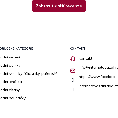
Zobrazit další recenze
ORUČENÉ KATEGORIE
KONTAKT
adní sezení
Kontakt
radní domky
info
@
internetovazahr
adní skleníky, fóliovníky, pařeniště
https://www.facebook
adní lehátka
internetovazahrada.cz
adní altány
adní houpačky