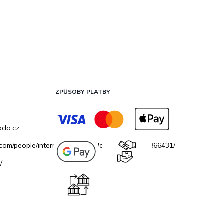
ZPŮSOBY PLATBY
ada.cz
.com/people/internetovazahradacz/100069706866431/
/