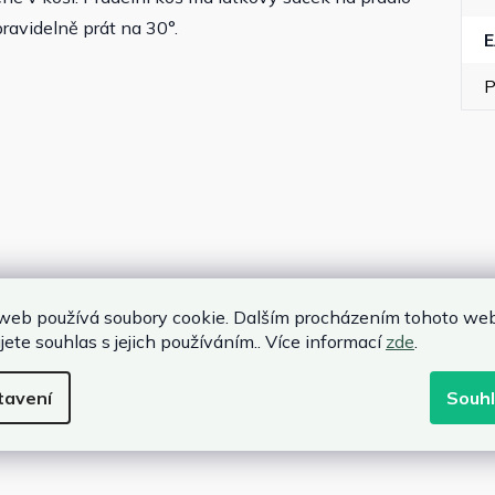
ravidelně prát na 30°.
P
web používá soubory cookie. Dalším procházením tohoto we
jete souhlas s jejich používáním.. Více informací
zde
.
tavení
Souh
0 cm