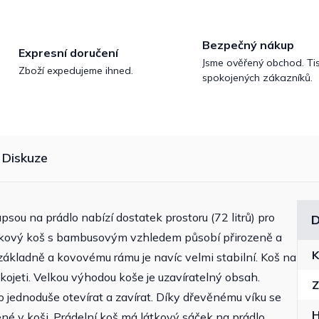
Bezpečný nákup
Expresní doručení
Jsme ověřený obchod. Tis
Zboží expedujeme ihned.
spokojených zákazníků.
Diskuze
sou na prádlo nabízí dostatek prostoru (72 litrů) pro
D
íkový koš s bambusovým vzhledem působí přirozeně a
K
kladně a kovovému rámu je navíc velmi stabilní. Koš na
ojeti. Velkou výhodou koše je uzavíratelný obsah.
Z
o jednoduše otevírat a zavírat. Díky dřevěnému víku se
né v koši. Prádelní koš má látkový sáček na prádlo