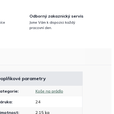
Odborný zakaznický servis
íce
Jsme Vám k dispozici každý
pracovní den.
oplňkové parametry
ategorie
:
Koše na prádlo
áruka
:
24
Hmotnost
:
2.15 kg