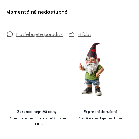
Měrná
cena:
Momentálně nedostupné
Hlídat
Garance nejnižší ceny
Expresní doručení
Garantujeme vám nejnižší cenu
Zboží expedujeme ihned.
na trhu.