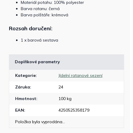
Materiál potahu: 100% polyester
Barva ratanu: černá
Barva polštáře: krémová
Rozsah doručení:
1 x barová sestava
Doplňkové parametry
Kategorie
:
Jídelní ratanové sezení
Záruka
:
24
Hmotnost
:
100 kg
EAN
:
4250525358179
Položka byla vyprodána…