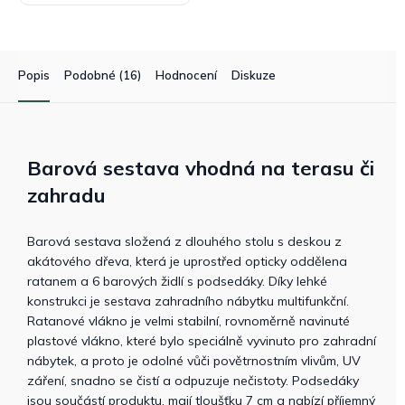
Popis
Podobné (16)
Hodnocení
Diskuze
Barová sestava vhodná na terasu či
zahradu
Barová sestava složená z dlouhého stolu s deskou z
akátového dřeva, která je uprostřed opticky oddělena
ratanem a 6 barových židlí s podsedáky. Díky lehké
konstrukci je sestava zahradního nábytku multifunkční.
Ratanové vlákno je velmi stabilní, rovnoměrně navinuté
plastové vlákno, které bylo speciálně vyvinuto pro zahradní
nábytek, a proto je odolné vůči povětrnostním vlivům, UV
záření, snadno se čistí a odpuzuje nečistoty. Podsedáky
jsou součástí produktu, mají tloušťku 7 cm a nabízí příjemný