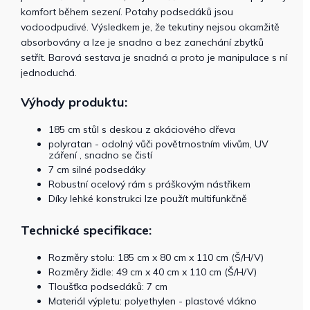
komfort během sezení. Potahy podsedáků jsou
vodoodpudivé. Výsledkem je, že tekutiny nejsou okamžitě
absorbovány a lze je snadno a bez zanechání zbytků
setřít. Barová sestava je snadná a proto je manipulace s ní
jednoduchá.
Výhody produktu:
185 cm stůl s deskou z akáciového dřeva
polyratan - odolný vůči povětrnostním vlivům, UV
záření , snadno se čistí
7 cm silné podsedáky
Robustní ocelový rám s práškovým nástřikem
Díky lehké konstrukci lze použít multifunkčně
Technické specifikace:
Rozměry stolu: 185 cm x 80 cm x 110 cm (Š/H/V)
Rozměry židle: 49 cm x 40 cm x 110 cm (Š/H/V)
Tloušťka podsedáků: 7 cm
Materiál výpletu: polyethylen - plastové vlákno