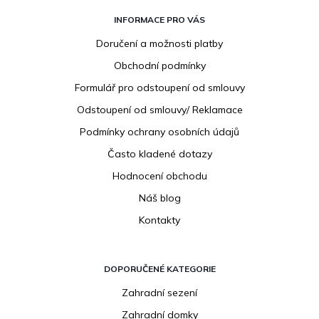
Z
á
INFORMACE PRO VÁS
p
Doručení a možnosti platby
a
Obchodní podmínky
t
í
Formulář pro odstoupení od smlouvy
Odstoupení od smlouvy/ Reklamace
Podmínky ochrany osobních údajů
Často kladené dotazy
Hodnocení obchodu
Náš blog
Kontakty
DOPORUČENÉ KATEGORIE
Zahradní sezení
Zahradní domky