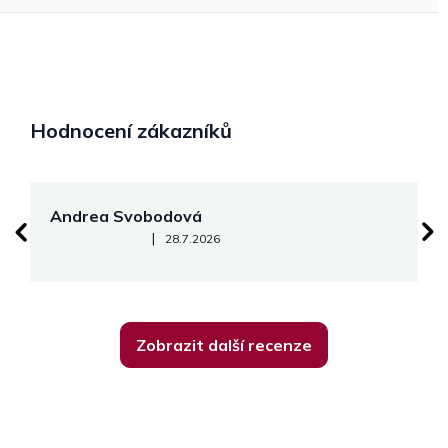
Hodnocení zákazníků
Andrea Svobodová
M
Hodnocení obchodu je 5 z 5 hvězdiček.
|
28.7.2026
Zobrazit další recenze