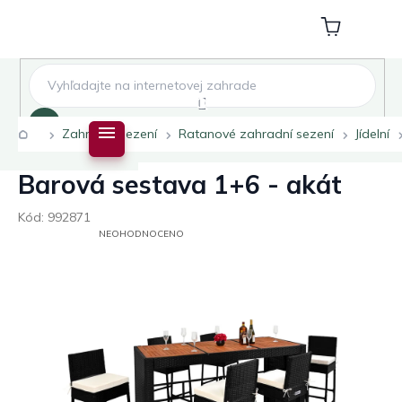
Přejít
na
Nákupní
obsah
košík
Hledat
Domů
Zahradní sezení
Ratanové zahradní sezení
Jídelní
Barová sestava 1+6 - akát
Kód:
992871
PRŮMĚRNÉ
NEOHODNOCENO
HODNOCENÍ
PRODUKTU
JE
0,0
Z
5
HVĚZDIČEK.