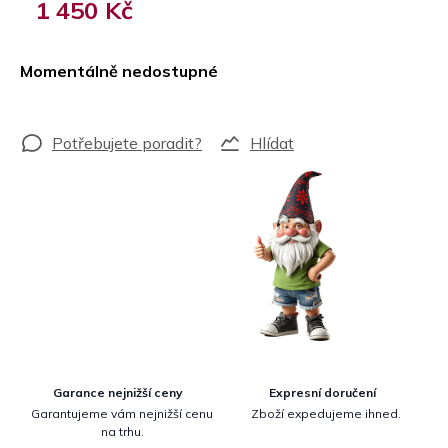
1 450 Kč
Měrná
cena:
Momentálně nedostupné
Hlídat
Garance nejnižší ceny
Expresní doručení
Garantujeme vám nejnižší cenu
Zboží expedujeme ihned.
na trhu.