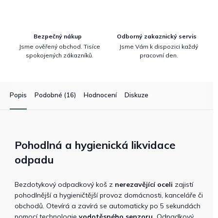
Bezpečný nákup
Odborný zakaznický servis
Jsme ověřený obchod. Tisíce
Jsme Vám k dispozici každý
spokojených zákazníků.
pracovní den.
Popis
Podobné (16)
Hodnocení
Diskuze
Pohodlná a hygienická likvidace
odpadu
Bezdotykový odpadkový koš z
nerezavějící oceli
zajistí
pohodlnější a hygieničtější provoz domácnosti, kanceláře či
obchodů. Otevírá a zavírá se automaticky po 5 sekundách
pomocí technologie
vodotěsného senzoru.
Odpadkový