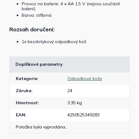
Provoz na baterie: 4 x AA 1,5 V (nejsou součástí
balení)
Barva: stříbrná
Rozsah doručení:
1x bezdotykový odpadkový koš
Doplňkové parametry
Kategorie
:
Odpadkové koše
Záruka
:
24
Hmotnost
:
3.35 kg
EAN
:
4250525349283
Položka byla vyprodána…