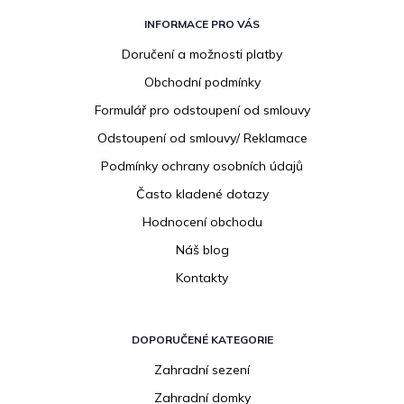
Z
á
INFORMACE PRO VÁS
p
Doručení a možnosti platby
a
Obchodní podmínky
t
í
Formulář pro odstoupení od smlouvy
Odstoupení od smlouvy/ Reklamace
Podmínky ochrany osobních údajů
Často kladené dotazy
Hodnocení obchodu
Náš blog
Kontakty
DOPORUČENÉ KATEGORIE
Zahradní sezení
Zahradní domky