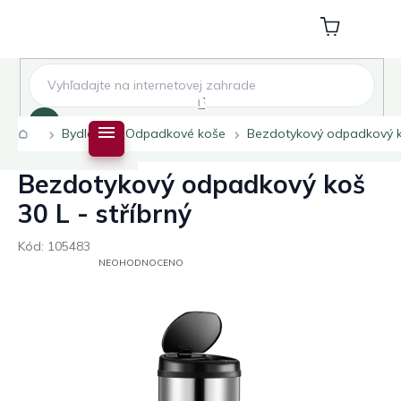
Přejít
na
Nákupní
obsah
košík
Hledat
Domů
Bydlení
Odpadkové koše
Bezdotykový odpadkový ko
Bezdotykový odpadkový koš
30 L - stříbrný
Kód:
105483
PRŮMĚRNÉ
NEOHODNOCENO
HODNOCENÍ
PRODUKTU
JE
0,0
Z
5
HVĚZDIČEK.