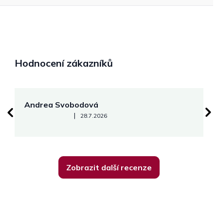
Hodnocení zákazníků
Andrea Svobodová
M
Hodnocení obchodu je 5 z 5 hvězdiček.
|
28.7.2026
Zobrazit další recenze